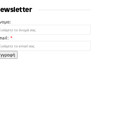
ewsletter
νομα:
mail:
*
Εγγραφή