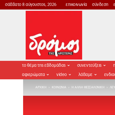
σάββατο 8 αύγουστος, 2026
επικοινωνία
σύνδεση
Δρόμος
της
Αριστεράς
το θέμα της εβδομάδας
συνεντεύξεις
π
αφιερώματα
video
λάβαμε
ενδι
ΑΡΧΙΚΉ
ΚΟΙΝΩΝΊΑ
Η ΆΛΛΗ ΘΕΣΣΑΛΟΝΊΚΗ
ΛΕΥ