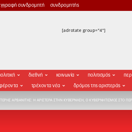
εγγραφή συνδρομητή
συνδρομητής
[adrotate group="4"]
ολιτική
διεθνή
κοινωνία
πολιτισμός
περ
αφέροντα
τρέχοντα νέα
δρόμος της αριστεράς
ΤΈΡΗΣ ΑΡΒΑΝΊΤΗΣ: Η ΑΡΙΣΤΕΡΆ ΣΤΗΝ ΚΥΒΈΡΝΗΣΗ, Ο ΚΥΒΕΡΝΗΤΙΣΜΌΣ ΣΤΟ ΠΕ