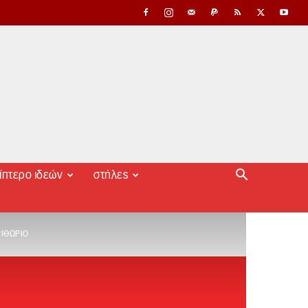
ίπτερο ιδεών
στήλες
ΡΙΘΏΡΙΟ