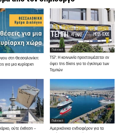
Πολιτική
Τ57: Η κοινωνία προετοιμάζεται εν
όγου στη Θεσσαλονίκη:
όψει της δίκης για το έγκλημα των
ς για μια κυρίαρχη
Τεμπών
Πολιτική
άρκο, ούτε έκθεση –
Αμερικάνικο ενδιαφέρον για τα