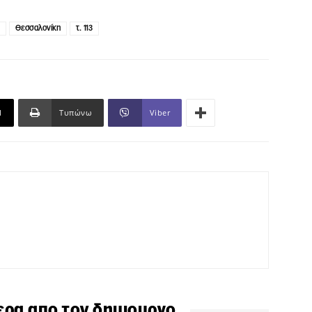
Θεσσαλονίκη
τ. 113
l
Τυπώνω
Viber
ερα απο τον δημιουργο