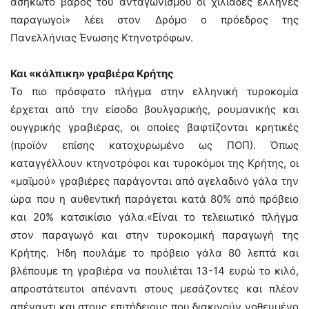
ασήκωτο βάρος του ανταγωνισμού οι χιλιάδες έλληνες
παραγωγοί» λέει στον Δρόμο ο πρόεδρος της
Πανελλήνιας Ένωσης Κτηνοτρόφων.
Και «κάλπικη» γραβιέρα Κρήτης
Το πιο πρόσφατο πλήγμα στην ελληνική τυροκομία
έρχεται από την είσοδο βουλγαρικής, ρουμανικής και
ουγγρικής γραβιέρας, οι οποίες βαφτίζονται κρητικές
(προϊόν επίσης κατοχυρωμένο ως ΠΟΠ). Όπως
καταγγέλλουν κτηνοτρόφοι και τυροκόμοι της Κρήτης, οι
«μαϊμού» γραβιέρες παράγονται από αγελαδινό γάλα την
ώρα που η αυθεντική παράγεται κατά 80% από πρόβειο
και 20% κατσικίσιο γάλα.«Είναι το τελειωτικό πλήγμα
στον παραγωγό και στην τυροκομική παραγωγή της
Κρήτης. Ήδη πουλάμε το πρόβειο γάλα 80 λεπτά και
βλέπουμε τη γραβιέρα να πουλιέται 13-14 ευρώ το κιλό,
απροστάτευτοι απέναντι στους μεσάζοντες και πλέον
απέναντι και στους επιτήδειους που διακινούν νοθευμένο