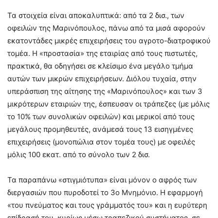
Τα στοιχεία είναι αποκαλυπτικά: από τα 2 δισ., των
οφειλών της Μαρινόπουλος, πάνω από τα μισά αφορούν
εκατοντάδες μικρές επιχειρήσεις του αγροτο-διατροφικού
τομέα. Η «προστασία» της εταιρίας από τους πιστωτές,
πρακτικά, θα οδηγήσει σε κλείσιμο ένα μεγάλο τμήμα
αυτών των μικρών επιχειρήσεων. Διόλου τυχαία, στην
υπεράσπιση της αίτησης της «Μαρινόπουλος» και των 3
μικρότερων εταιριών της, έσπευσαν οι τράπεζες (με μόλις
το 10% των συνολικών οφειλών) και μερικοί από τους
μεγάλους προμηθευτές, ανάμεσά τους 13 εισηγμένες
επιχειρήσεις (μονοπώλια στον τομέα τους) με οφειλές
μόλις 100 εκατ. από το σύνολο των 2 δισ.
Τα παραπάνω «στιγμιότυπα» είναι μόνον ο αφρός των
διεργασιών που πυροδοτεί το 3ο Μνημόνιο. Η εφαρμογή
«του πνεύματος και τους γράμματός του» και η ευρύτερη
επίδρασή του, κυρίως μέσω τραπεζικού συστήματος, σε