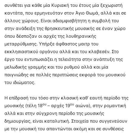
συνθέτει για κάθε μία Κυριακή του έτους μία ξεχωριστή
καντάτα, που ερμηνευόταν στον Άγιο Θωμά, αλλά και σε
άλλους χώρους. Είναι αδιαμφισβήτητη η συμβολή του
στην ανάδειξη της θρησκευτικής μουσικής σε έναν χώρο
όπου δέσποζαν οι αρχές της λουθηρανικής
μεταρρύθμισης. Υπήρξε άφθαστος μαιτρ του
εκκλησιαστικού οργάνου αλλά και του κλαβεσέν. Στο
έργο του εντυπωσιάζει η τελειότητα στην ανάπτυξη της
μελωδικής γραμμής και του ρυθμού αλλά και μία
παιγνιώδης σε πολλές περιπτώσεις εκφορά του μουσικού
του ιδιώματος.
Η επίδρασή του τόσο στην κλασική καθ’ εαυτή περίοδο της
ου
ου
μουσικής (τέλη 18
– αρχές 19
αιώνα), στην ρομαντική
αλλά και στην σύγχρονη περίοδο της μουσικής
δημιουργίας, είναι καταλυτική. Στοιχεία που συγγενεύουν
με την μουσική του απαντώνται ακόμη και σε συνθέσεις