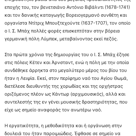
εποχής του, τον βενετσιάνο Αντόνιο Βιβάλντι (1678-1741)
και τον δανικής καταγωγής Βορειογερμανό συνθέτη και
οργανίστα Ντίτριχ Μπουξτεχούντε (1637-1707), τον οποίο
ο Ι. Σ. Μπάχ πολλές φορές επισκεπτόταν στην βόρεια
γερμανική πόλη Λύμπεκ, μεταβαίνοντας εκεί πεζός.
Στα πρώτα χρόνια της δημιουργίας του ο Ι. Σ. Μπάχ έζησε
στις πόλεις Κέτεν και Άρνσταντ, ενώ η πόλη με την οποία
συνδέθηκε άρρηκτα στο μεγαλύτερο μέρος του βίου του
ήταν η Λειψία. Εκεί, στον περίφημο ναό του Αγίου Θωμά,
διετέλεσε διευθυντής της χορωδίας και της ορχήστρας
οριζόμενος πλέον ως Κάντωρ (αρχιμουσικός), αλλά και
συντελεστής της εν γένει μουσικής δραστηριότητας, που
είχε ως σημείο αναφοράς τον ανωτέρω ναό.
Η εργατικότητα, η μεθοδικότητα και ή οργάνωση στην
δουλειά του ήταν παροιμιώδεις. Έφθασε σε σημείο να