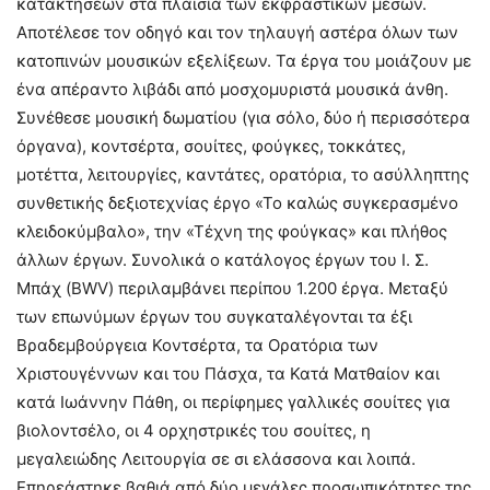
κατακτήσεων στα πλαίσια των εκφραστικών μέσων.
Αποτέλεσε τον οδηγό και τον τηλαυγή αστέρα όλων των
κατοπινών μουσικών εξελίξεων. Τα έργα του μοιάζουν με
ένα απέραντο λιβάδι από μοσχομυριστά μουσικά άνθη.
Συνέθεσε μουσική δωματίου (για σόλο, δύο ή περισσότερα
όργανα), κοντσέρτα, σουίτες, φούγκες, τοκκάτες,
μοτέττα, λειτουργίες, καντάτες, ορατόρια, το ασύλληπτης
συνθετικής δεξιοτεχνίας έργο «Το καλώς συγκερασμένο
κλειδοκύμβαλο», την «Τέχνη της φούγκας» και πλήθος
άλλων έργων. Συνολικά ο κατάλογος έργων του Ι. Σ.
Μπάχ (BWV) περιλαμβάνει περίπου 1.200 έργα. Μεταξύ
των επωνύμων έργων του συγκαταλέγονται τα έξι
Βραδεμβούργεια Κοντσέρτα, τα Ορατόρια των
Χριστουγέννων και του Πάσχα, τα Κατά Ματθαίον και
κατά Ιωάννην Πάθη, οι περίφημες γαλλικές σουίτες για
βιολοντσέλο, οι 4 ορχηστρικές του σουίτες, η
μεγαλειώδης Λειτουργία σε σι ελάσσονα και λοιπά.
Επηρεάστηκε βαθιά από δύο μεγάλες προσωπικότητες της