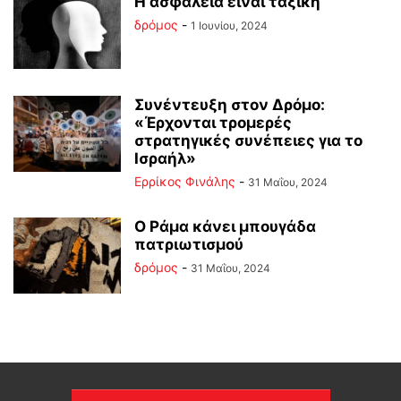
Η ασφάλεια είναι ταξική
δρόμος
-
1 Ιουνίου, 2024
Συνέντευξη στον Δρόμο:
«Έρχονται τρομερές
στρατηγικές συνέπειες για το
Ισραήλ»
Ερρίκος Φινάλης
-
31 Μαΐου, 2024
Ο Ράμα κάνει μπουγάδα
πατριωτισμού
δρόμος
-
31 Μαΐου, 2024