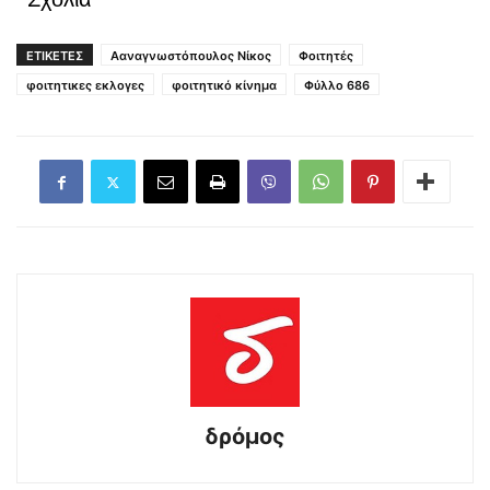
ΕΤΙΚΕΤΕΣ
Ααναγνωστόπουλος Νίκος
Φοιτητές
φοιτητικες εκλογες
φοιτητικό κίνημα
Φύλλο 686
δρόμος