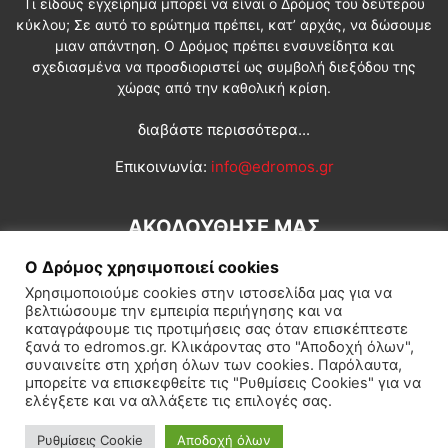
Τι είδους εγχείρημα μπορεί να είναι ο Δρόμος του δεύτερου
κύκλου; Σε αυτό το ερώτημα πρέπει, κατ’ αρχάς, να δώσουμε
μιαν απάντηση. Ο Δρόμος πρέπει ενσυνείδητα και
σχεδιασμένα να προσδιοριστεί ως συμβολή διεξόδου της
χώρας από την καθολική κρίση.
διαβάστε περισσότερα...
Επικοινωνία:
info@edromos.gr
ΑΚΟΛΟΥΘΗΣΕ ΜΑΣ
Ο Δρόμος χρησιμοποιεί cookies
Χρησιμοποιούμε cookies στην ιστοσελίδα μας για να
βελτιώσουμε την εμπειρία περιήγησης και να
καταγράφουμε τις προτιμήσεις σας όταν επισκέπτεστε
ξανά το edromos.gr. Κλικάροντας στο "Αποδοχή όλων",
συναινείτε στη χρήση όλων των cookies. Παρόλαυτα,
Εγγραφή συνδρομητή
Πολιτική
Διεθνή
Κοινωνία
μπορείτε να επισκεφθείτε τις "Ρυθμίσεις Cookies" για να
ελέγξετε και να αλλάξετε τις επιλογές σας.
Πολιτισμός
Αφιερώματα
Ρυθμίσεις Cookie
Αποδοχή όλων