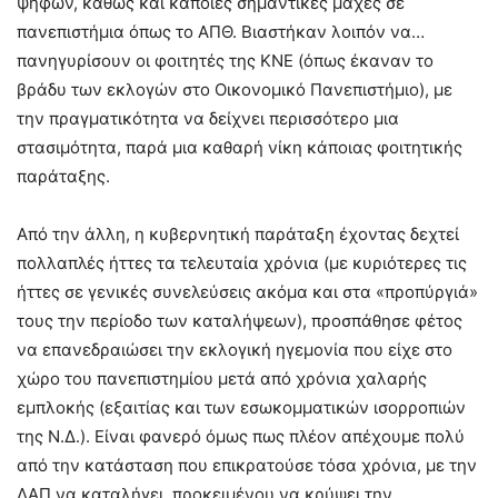
ψήφων, καθώς και κάποιες σημαντικές μάχες σε
πανεπιστήμια όπως το ΑΠΘ. Βιαστήκαν λοιπόν να…
πανηγυρίσουν οι φοιτητές της ΚΝΕ (όπως έκαναν το
βράδυ των εκλογών στο Οικονομικό Πανεπιστήμιο), με
την πραγματικότητα να δείχνει περισσότερο μια
στασιμότητα, παρά μια καθαρή νίκη κάποιας φοιτητικής
παράταξης.
Από την άλλη, η κυβερνητική παράταξη έχοντας δεχτεί
πολλαπλές ήττες τα τελευταία χρόνια (με κυριότερες τις
ήττες σε γενικές συνελεύσεις ακόμα και στα «προπύργιά»
τους την περίοδο των καταλήψεων), προσπάθησε φέτος
να επανεδραιώσει την εκλογική ηγεμονία που είχε στο
χώρο του πανεπιστημίου μετά από χρόνια χαλαρής
εμπλοκής (εξαιτίας και των εσωκομματικών ισορροπιών
της Ν.Δ.). Είναι φανερό όμως πως πλέον απέχουμε πολύ
από την κατάσταση που επικρατούσε τόσα χρόνια, με την
ΔΑΠ να καταλήγει, προκειμένου να κρύψει την