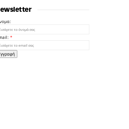
ewsletter
νομα:
mail:
*
Εγγραφή