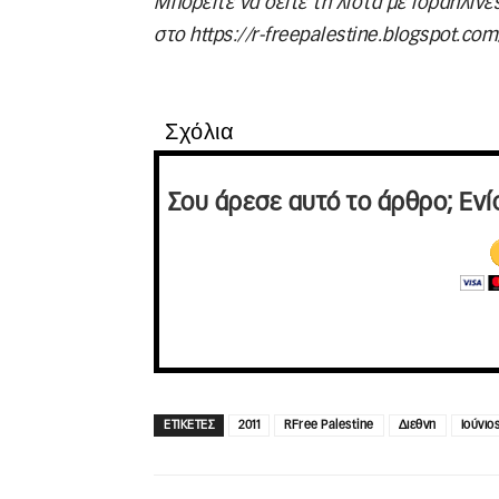
Μπορείτε να δείτε τη λίστα με ισραηλινέ
στο https://r-freepalestine.blogspot.co
Σχόλια
Σου άρεσε αυτό το άρθρο; Ενί
ΕΤΙΚΕΤΕΣ
2011
RFree Palestine
Διεθνη
Ιούνιο