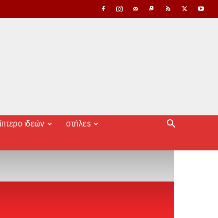
ίπτερο ιδεών
στήλες