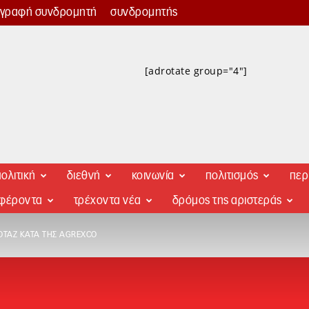
γγραφή συνδρομητή
συνδρομητής
[adrotate group="4"]
ολιτική
διεθνή
κοινωνία
πολιτισμός
περ
αφέροντα
τρέχοντα νέα
δρόμος της αριστεράς
ΟΤΆΖ ΚΑΤΆ ΤΗΣ AGREXCO