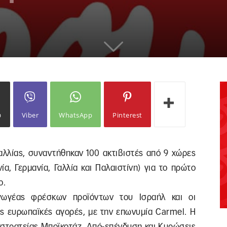
ω
Viber
WhatsApp
Pinterest
 Γαλλίας, συναντήθηκαν 100 ακτιβιστές από 9 χώρες
νία, Γερμανία, Γαλλία και Παλαιστίνη) για το πρώτο
o.
γωγέας φρέσκων προϊόντων του Ισραήλ και οι
ις ευρωπαϊκές αγορές, με την επωνυμία Carmel. Η
κστρατείας Μποϊκοτάζ, Από-επένδυση και Κυρώσεις