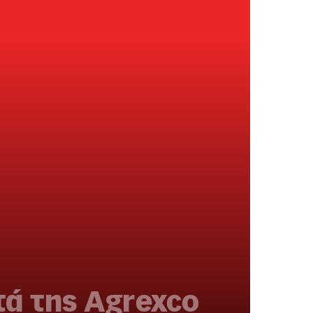
ά της Agrexco