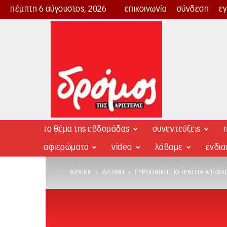
πέμπτη 6 αύγουστος, 2026
επικοινωνία
σύνδεση
ε
Δρόμος
της
Αριστεράς
το θέμα της εβδομάδας
συνεντεύξεις
π
αφιερώματα
video
λάβαμε
ενδι
ΑΡΧΙΚΉ
ΔΙΕΘΝΉ
ΕΥΡΩΠΑΪΚΉ ΕΚΣΤΡΑΤΕΊΑ ΜΠΟΪΚ