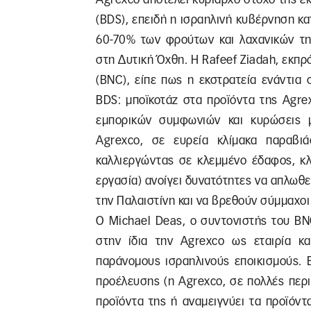
(BDS), επειδή η ισραηλινή κυβέρνηση κατ
60-70% των φρούτων και λαχανικών τη
στη Δυτική Όχθη. Η Rafeef Ziadah, εκπ
(BNC), είπε πως η εκστρατεία ενάντια 
BDS: μποϊκοτάζ στα προϊόντα της Agr
εμπορικών συμφωνιών και κυρώσεις μ
Agrexco, σε ευρεία κλίμακα παραβι
καλλιεργώντας σε κλεμμένο έδαφος, κλ
εργασία) ανοίγει δυνατότητες να απλωθε
την Παλαιστίνη και να βρεθούν σύμμαχοι
Ο Michael Deas, ο συντονιστής του BN
στην ίδια την Agrexco ως εταιρία κ
παράνομους ισραηλινούς εποικισμούς. 
προέλευσης (η Agrexco, σε πολλές περι
προϊόντα της ή αναμειγνύει τα προϊόν