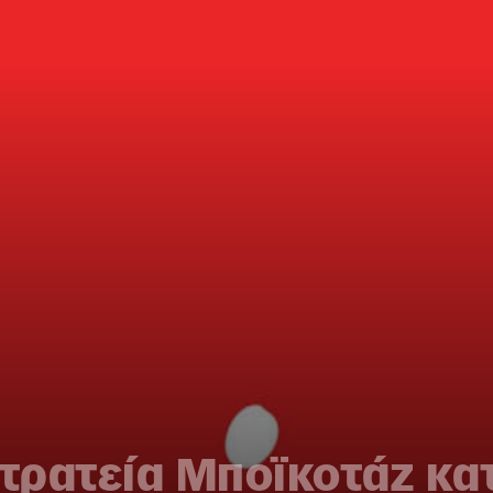
τρατεία Μποϊκοτάζ κατ