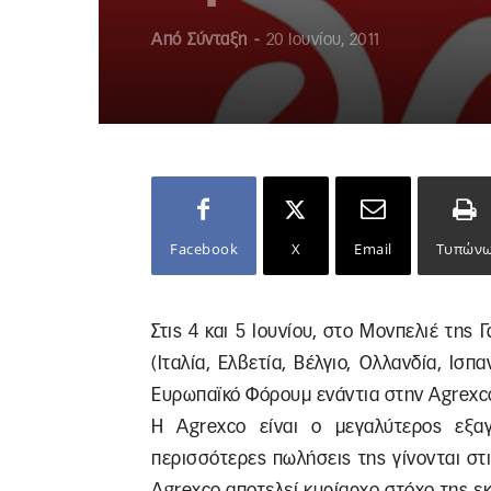
Από
Σύνταξη
-
20 Ιουνίου, 2011
Facebook
X
Email
Τυπών
Στις 4 και 5 Ιουνίου, στο Μονπελιέ της
(Ιταλία, Ελβετία, Βέλγιο, Ολλανδία, Ισπα
Ευρωπαϊκό Φόρουμ ενάντια στην Agrexc
Η Agrexco είναι ο μεγαλύτερος εξα
περισσότερες πωλήσεις της γίνονται στ
Agrexco αποτελεί κυρίαρχο στόχο της ε