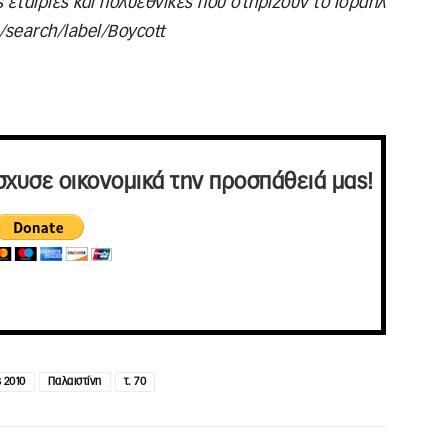
ς εταιρίες και πολυεθνικές που στηρίζουν το Ισραήλ
m/search/label/Boycott
σχυσε οικονομικά την προσπάθειά μας!
ς 2010
Παλαιστίνη
τ. 70