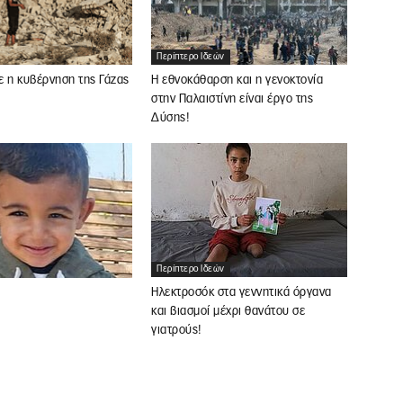
Περίπτερο Ιδεών
ε η κυβέρνηση της Γάζας
Η εθνοκάθαρση και η γενοκτονία
στην Παλαιστίνη είναι έργο της
Δύσης!
Περίπτερο Ιδεών
Ηλεκτροσόκ στα γεννητικά όργανα
και βιασμοί μέχρι θανάτου σε
γιατρούς!