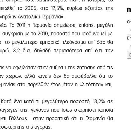
ιωθεί το 2005, στο 12,5%, κυρίως εξαιτίας της
n
 «πρώην Ανατολική Γερμανία».
Ό
έο. Το 2011 η Γερμανία σημείωσε, επίσης, μεγάλη
ε σύγκριση με το 2010, ποσοστό που ισοδυναμεί με
E
αι το μεγαλύτερο εμπορικό πλεόνασμα απ’ όσο θα
υρώ, 3,2 δισ. δηλαδή περισσότερα απ’ ό,τι την
ας να οφειλόταν στην αύξηση της ζήτησης από τις
ων χωρών, αλλά κανείς δεν θα αμφέβαλλε ότι το
μανίας στο παρελθόν έτος ήταν η «λιτότητα» και,
Κατά ένα κατά τι μεγαλύτερο ποσοστό, 13,2% σε
ισαγωγές της, γεγονός που ίσως σκορπίσει κάποια
 και Γάλλους στην προοπτική ότι η Γερμανία θα
εσωτερικής της αγοράς.