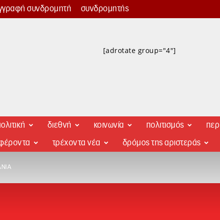
γγραφή συνδρομητή
συνδρομητής
[adrotate group="4"]
ολιτική
διεθνή
κοινωνία
πολιτισμός
περ
αφέροντα
τρέχοντα νέα
δρόμος της αριστεράς
ΑΝΊΑ