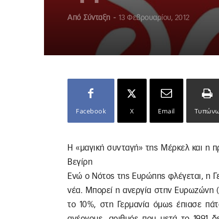
Από
Σύνταξη
-
13 Φεβρουαρίου, 2012
Facebook
X
Email
Τυπών
Η «μαγική συνταγή» της Μέρκελ και η 
Βεγίρη
Ενώ ο Νότος της Ευρώπης φλέγεται, η Γε
νέα. Μπορεί η ανεργία στην Ευρωζώνη (Ε
το 10%, στη Γερμανία όμως έπιασε πάτ
ανέργους, αριθμός που μετά το 1991 δ