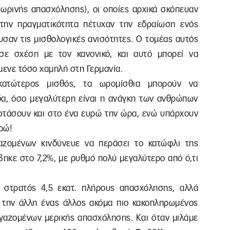
σωρινής απασχόλησης), οι οποίες αρχικά σκόπευαν
την πραγματικότητα πέτυχαν την εδραίωση ενός
υσαν τις μισθολογικές ανισότητες. Ο τομέας αυτός
σε σχέση με τον κανονικό, και αυτό μπορεί να
έμενε τόσο χαμηλή στη Γερμανία.
κατώτερος μισθός, τα ωρομίσθια μπορούν να
α, όσο μεγαλύτερη είναι η ανάγκη των ανθρώπων
φτάσουν και στο ένα ευρώ την ώρα, ενώ υπάρχουν
υρώ!
αζομένων κινδύνευε να περάσει το κατώφλι της
βηκε στο 7,2%, με ρυθμό πολύ μεγαλύτερο από ό,τι
 στρατός 4,5 εκατ. πλήρους απασχόλησης, αλλά
 την άλλη ένας άλλος ακόμα πιο κακοπληρωμένος
ργαζομένων μερικής απασχόλησης. Και όταν μιλάμε