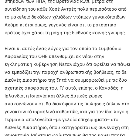
υπηκόων των ΗΠΑ, της Βρετανίας κ.λπ. μετρά στη
συνείδηση του κάθε Χοσέ Αντρές πολύ περισσότερο από
το μακελειό δεκάδων χιλιάδων ντόπιων γυναικόπαιδων.
Ακόμη κι έτσι όμως, γεγονός είναι ότι το ρατσιστικό
κράτος έχει χάσει τη μάχη της διεθνούς κοινής γνώμης.
Είναι κι αυτός ένας λόγος για τον οποίο το Συμβούλιο
Ασφαλείας του ΟΗΕ υπενθυμίζει εκ νέου στην
εγκληματική κυβέρνηση Νετανιάχου ότι οφείλει να πάψει
να εμποδίζει την παροχή ανθρωπιστικής βοήθειας, το δε
Διεθνές Δικαστήριο της ζητά να συμμορφωθεί με τις δύο
σχετικές αποφάσεις του. Γι’ αυτό, επίσης, ο Καναδάς, η
Ιρλανδία, η Ισπανία και άλλες Δυτικές χώρες
ανακοινώνουν ότι θα διακόψουν τις πωλήσεις όπλων στο
γενοκτονικό ισραηλινό καθεστώς, και για τον ίδιο λόγο η
Γερμανία απολογείται –με γελοία επιχειρήματα– στο
Διεθνές Δικαστήριο, όπου κατηγορείται ως συνένοχη στη
γενοκτονία (σύντομα φαίνεται πως θα της κάνει παρέα