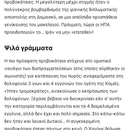
προβοκάτσιες. Η μεγαλύτερη μέχρι στιγμής ήταν ο
πολύνεκρος βομβαρδισμός της ιρανικής διπλωματικής
αποστολής στη Δαμασκό, σε μια απέλπιδα προσπάθεια
γενίκευσης του μακελειού. Πράγματι, τώρα οι ΗΠΑ
προειδοποιούν το… Ιράν να μην «επιτεθεί»!
Ψιλά γράμματα
Η πιο πρόσφατη προβοκάτσια στόχευε στο οριστικό
ναυάγιο των διαπραγματεύσεων (στις οποίες σύρθηκαν οι
σιωνιστές) για κατάπαυση του πυρός: αναφερόμαστε στη
δολοφονία 3 γιων και 4 εγγονιών του ηγέτη της Χαμάς.
«Ήταν τρομοκράτες», ανακοίνωσε ο εκπρόσωπος των
δολοφόνων. Ξέχασε βέβαια να διευκρινίσει εάν σ’ αυτήν
την κατηγορία περιλαμβάνονται και τα 4 διαμελισμένα
εγγόνια, αλλά δεν έχει και πολύ σημασία. Στο κάτω-κάτω
δεν ήταν και λευκοί Δυτικοί… Η συγκεκριμένη
προβοκάτσια έπεσε πάντως στο κενό. Ο Χανίγιε δήλωσε