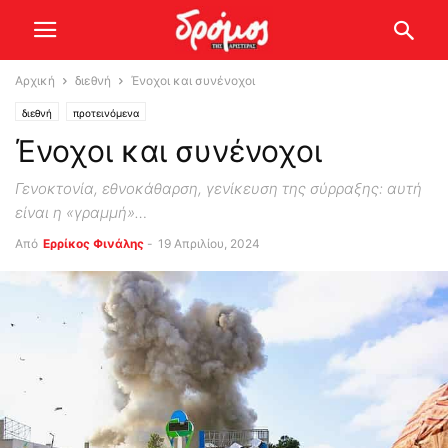
Αρχική
διεθνή
Ένοχοι και συνένοχοι
διεθνή
προτεινόμενα
Ένοχοι και συνένοχοι
Γενοκτονία, εθνοκάθαρση, γενίκευση της σύρραξης: αυτή
είναι η «γραμμή»…
Από
Ερρίκος Φινάλης
-
19 Απριλίου, 2024