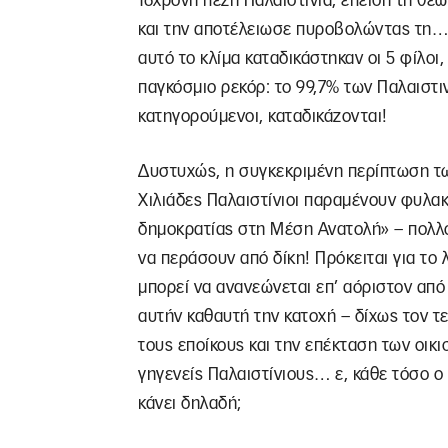
16χρονη πεζή Παλαιστίνια, επειδή τη θε
και την αποτέλειωσε πυροβολώντας τη… 
αυτό το κλίμα καταδικάστηκαν οι 5 φίλοι,
παγκόσμιο ρεκόρ: το 99,7% των Παλαιστι
κατηγορούμενοι, καταδικάζονται!
Δυστυχώς, η συγκεκριμένη περίπτωση τω
Χιλιάδες Παλαιστίνιοι παραμένουν φυλα
δημοκρατίας στη Μέση Ανατολή» – πολλοί
να περάσουν από δίκη! Πρόκειται για το
μπορεί να ανανεώνεται επ’ αόριστον από 
αυτήν καθαυτή την κατοχή – δίχως τον τε
τους εποίκους και την επέκταση των οικι
γηγενείς Παλαιστίνιους… ε, κάθε τόσο ο 
κάνει δηλαδή;