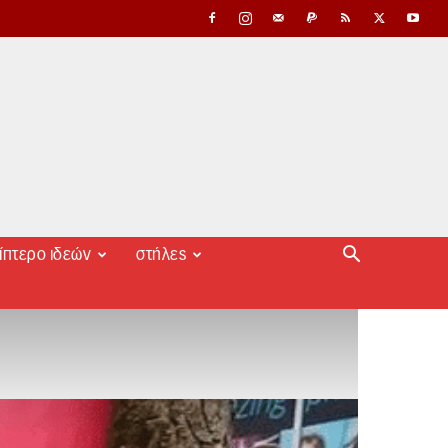
ίπτερο ιδεών
στήλες