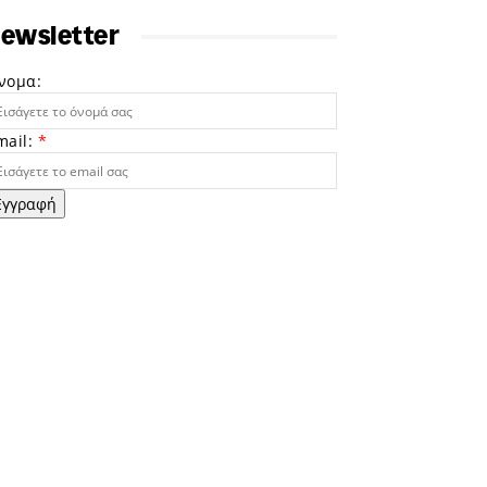
ewsletter
νομα:
mail:
*
Εγγραφή