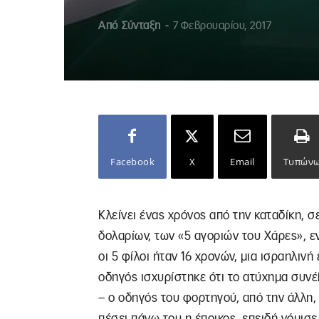
Από
Σύνταξη
-
7 Φεβρουαρίου, 2017
Facebook
X
Email
Τυπών
Κλείνει ένας χρόνος από την καταδίκη, σ
δολαρίων, των «5 αγοριών του Χάρες», ε
οι 5 φίλοι ήταν 16 χρονών, μια ισραηλι
οδηγός ισχυρίστηκε ότι το ατύχημα συνέ
– ο οδηγός του φορτηγού, από την άλλη,
πέσει πάνω του η έποικος, επειδή νόμισε 