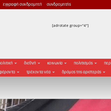
εγγραφή συνδρομητή
συνδρομητής
[adrotate group="4"]
ολιτική
διεθνή
κοινωνία
πολιτισμός
περ
αφέροντα
τρέχοντα νέα
δρόμος της αριστεράς