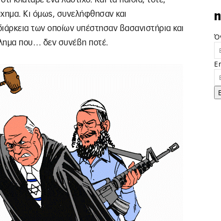
ύχημα. Κι όμως, συνελήφθησαν και
n
 διάρκεια των οποίων υπέστησαν βασανιστήρια και
Ό
κλημα που… δεν συνέβη ποτέ.
E