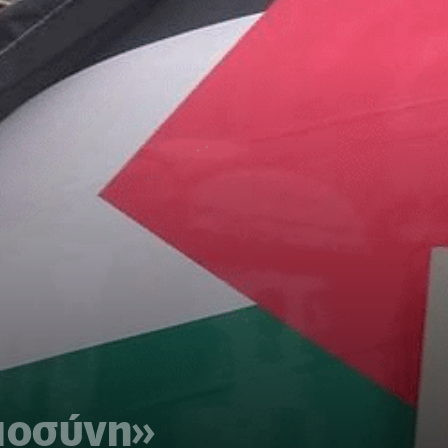
αιοσύνη»