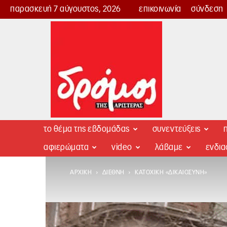
παρασκευή 7 αύγουστος, 2026
επικοινωνία
σύνδεση
Δρόμος
της
Αριστεράς
το θέμα της εβδομάδας
συνεντεύξεις
π
αφιερώματα
video
λάβαμε
ενδι
ΑΡΧΙΚΉ
ΔΙΕΘΝΉ
ΚΑΤΟΧΙΚΉ «ΔΙΚΑΙΟΣΎΝΗ»