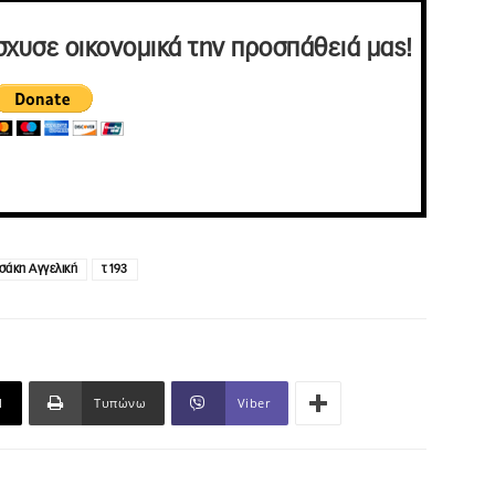
σχυσε οικονομικά την προσπάθειά μας!
σάκη Αγγελική
τ 193
l
Τυπώνω
Viber