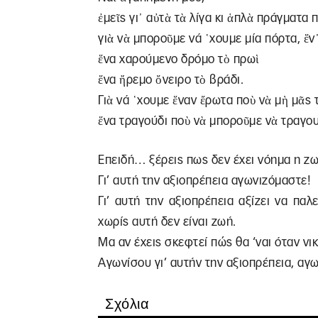
ἐμεῖς γι᾿ αὐτὰ τὰ λίγα κι ἁπλὰ πράγματα
γιὰ νὰ μποροῦμε νά ῾χουμε μία πόρτα, ἕν
ἕνα χαρούμενο δρόμο τὸ πρωὶ
ἕνα ἤρεμο ὄνειρο τὸ βράδι.
Γιὰ νά ῾χουμε ἕναν ἔρωτα ποὺ νὰ μὴ μᾶς
ἕνα τραγούδι ποὺ νὰ μποροῦμε νὰ τραγο
Επειδή… ξέρεις πως δεν έχει νόημα η ζωή
Γι’ αυτή την αξιοπρέπεια αγωνιζόμαστε!
Γι’ αυτή την αξιοπρέπεια αξίζει να πα
χωρίς αυτή δεν είναι ζωή.
Μα αν έχεις σκεφτεί πώς θα ‘ναι όταν νικ
Αγωνίσου γι’ αυτήν την αξιοπρέπεια, αγω
Σχόλια