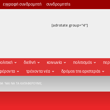
εγγραφή συνδρομητή
συνδρομητής
[adrotate group="4"]
ολιτική
διεθνή
κοινωνία
πολιτισμός
περ
αφέροντα
τρέχοντα νέα
δρόμος της αριστεράς
 ΘΑ ’ΝΑΙ ΝΑ ΤΑ ΚΑΤΑΦΈΡΟΥΜΕ;