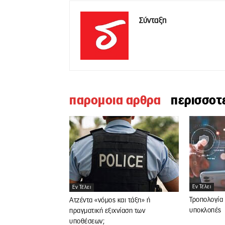
Σύνταξη
παρομοια αρθρα
περισσοτ
Εν Τέλει
Εν Τέλει
Τροπολογία 
Ατζέντα «νόμος και τάξη» ή
υποκλοπές
πραγματική εξιχνίαση των
υποθέσεων;