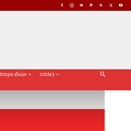
ίπτερο ιδεών
στήλες