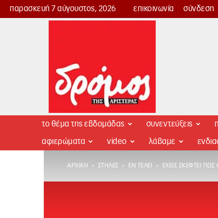
παρασκευή 7 αύγουστος, 2026
επικοινωνία
σύνδεση
Δρόμος
της
Αριστεράς
το θέμα της εβδομάδας
συνεντεύξεις
π
αφιερώματα
video
λάβαμε
ενδι
ΑΡΧΙΚΉ
ΣΤΉΛΕΣ
ΕΝ ΤΈΛΕΙ
ΈΧΕΙΣ ΣΚΕΦΤΕΊ ΠΏΣ