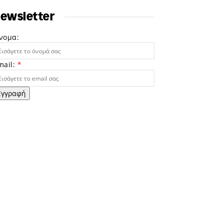
ewsletter
νομα:
mail:
*
Εγγραφή