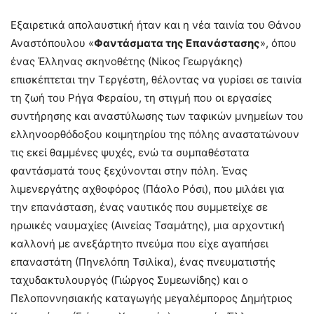
Εξαιρετικά απολαυστική ήταν και η νέα ταινία του Θάνου
Αναστόπουλου «
Φαντάσματα της Επανάστασης
», όπου
ένας Έλληνας σκηνοθέτης (Νίκος Γεωργάκης)
επισκέπτεται την Τεργέστη, θέλοντας να γυρίσει σε ταινία
τη ζωή του Ρήγα Φεραίου, τη στιγμή που οι εργασίες
συντήρησης και αναστύλωσης των ταφικών μνημείων του
ελληνοορθόδοξου κοιμητηρίου της πόλης αναστατώνουν
τις εκεί θαμμένες ψυχές, ενώ τα συμπαθέστατα
φαντάσματά τους ξεχύνονται στην πόλη. Ένας
λιμενεργάτης αχθοφόρος (Πάολο Ρόσι), που μιλάει για
την επανάσταση, ένας ναυτικός που συμμετείχε σε
ηρωικές ναυμαχίες (Αινείας Τσαμάτης), μια αρχοντική
καλλονή με ανεξάρτητο πνεύμα που είχε αγαπήσει
επαναστάτη (Πηνελόπη Τσιλίκα), ένας πνευματιστής
ταχυδακτυλουργός (Γιώργος Συμεωνίδης) και ο
Πελοποννησιακής καταγωγής μεγαλέμπορος Δημήτριος