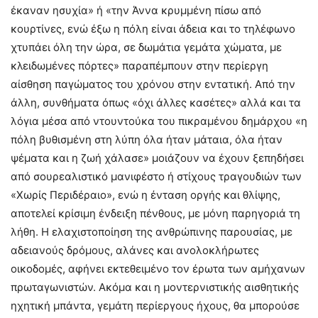
έκαναν ησυχία» ή «την Άννα κρυμμένη πίσω από
κουρτίνες, ενώ έξω η πόλη είναι άδεια και το τηλέφωνο
χτυπάει όλη την ώρα, σε δωμάτια γεμάτα χώματα, με
κλειδωμένες πόρτες» παραπέμπουν στην περίεργη
αίσθηση παγώματος του χρόνου στην εντατική. Από την
άλλη, συνθήματα όπως «όχι άλλες κασέτες» αλλά και τα
λόγια μέσα από ντουντούκα του πικραμένου δημάρχου «η
πόλη βυθισμένη στη λύπη όλα ήταν μάταια, όλα ήταν
ψέματα και η ζωή χάλασε» μοιάζουν να έχουν ξεπηδήσει
από σουρεαλιστικό μανιφέστο ή στίχους τραγουδιών των
«Χωρίς Περιδέραιο», ενώ η ένταση οργής και θλίψης,
αποτελεί κρίσιμη ένδειξη πένθους, με μόνη παρηγοριά τη
λήθη. Η ελαχιστοποίηση της ανθρώπινης παρουσίας, με
αδειανούς δρόμους, αλάνες και ανολοκλήρωτες
οικοδομές, αφήνει εκτεθειμένο τον έρωτα των αμήχανων
πρωταγωνιστών. Ακόμα και η μοντερνιστικής αισθητικής
ηχητική μπάντα, γεμάτη περίεργους ήχους, θα μπορούσε