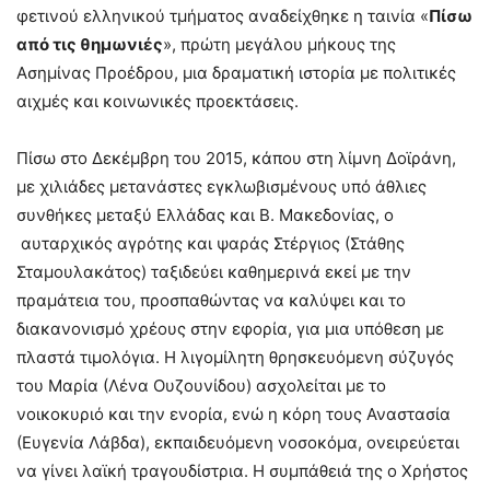
φετινού ελληνικού τμήματος αναδείχθηκε η ταινία «
Πίσω
από τις θημωνιές
», πρώτη μεγάλου μήκους της
Ασημίνας Προέδρου, μια δραματική ιστορία με πολιτικές
αιχμές και κοινωνικές προεκτάσεις.
Πίσω στο Δεκέμβρη του 2015, κάπου στη λίμνη Δοϊράνη,
με χιλιάδες μετανάστες εγκλωβισμένους υπό άθλιες
συνθήκες μεταξύ Ελλάδας και Β. Μακεδονίας, ο
αυταρχικός αγρότης και ψαράς Στέργιος (Στάθης
Σταμουλακάτος) ταξιδεύει καθημερινά εκεί με την
πραμάτεια του, προσπαθώντας να καλύψει και το
διακανονισμό χρέους στην εφορία, για μια υπόθεση με
πλαστά τιμολόγια. Η λιγομίλητη θρησκευόμενη σύζυγός
του Μαρία (Λένα Ουζουνίδου) ασχολείται με το
νοικοκυριό και την ενορία, ενώ η κόρη τους Αναστασία
(Ευγενία Λάβδα), εκπαιδευόμενη νοσοκόμα, ονειρεύεται
να γίνει λαϊκή τραγουδίστρια. Η συμπάθειά της ο Χρήστος