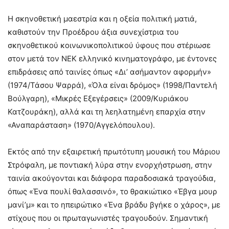
Η σκηνοθετική μαεστρία και η οξεία πολιτική ματιά,
καθιστούν την Προέδρου άξια συνεχίστρια του
σκηνοθετικού κοινωνικοπολιτικού ύφους που στέριωσε
στον μετά τον ΝΕΚ ελληνικό κινηματογράφο, με έντονες
επιδράσεις από ταινίες όπως «Δι’ ασήμαντον αφορμήν»
(1974/Τάσου Ψαρρά), «Όλα είναι δρόμος» (1998/Παντελή
Βούλγαρη), «Μικρές Εξεγέρσεις» (2009/Κυριάκου
Κατζουράκη), αλλά και τη λεηλατημένη επαρχία στην
«Αναπαράσταση» (1970/Αγγελόπουλου).
Εκτός από την εξαιρετική πρωτότυπη μουσική του Μάριου
Στρόφαλη, με ποντιακή λύρα στην ενορχήστρωση, στην
ταινία ακούγονται και διάφορα παραδοσιακά τραγούδια,
όπως «Ένα πουλί θαλασσινό», το θρακιώτικο «Έβγα μουρ
μανί’μ» και το ηπειρώτικο «Ένα βράδυ βγήκε ο χάρος», με
στίχους που οι πρωταγωνιστές τραγουδούν. Σημαντική