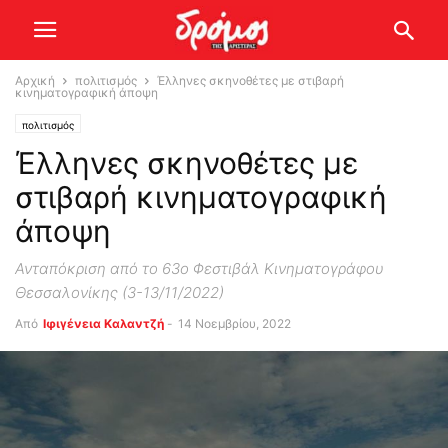
Αρχική
πολιτισμός
Έλληνες σκηνοθέτες με στιβαρή
κινηματογραφική άποψη
πολιτισμός
Έλληνες σκηνοθέτες με
στιβαρή κινηματογραφική
άποψη
Ανταπόκριση από το 63ο Φεστιβάλ Κινηματογράφου
Θεσσαλονίκης (3-13/11/2022)
Από
Ιφιγένεια Καλαντζή
-
14 Νοεμβρίου, 2022