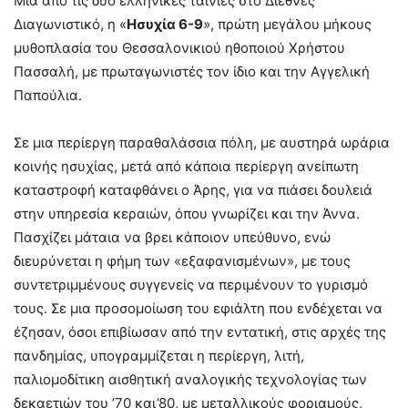
Μια από τις δυο ελληνικές ταινίες στο Διεθνές
Διαγωνιστικό, η «
Ησυχία 6-9
», πρώτη μεγάλου μήκους
μυθοπλασία του Θεσσαλονικιού ηθοποιού Χρήστου
Πασσαλή, με πρωταγωνιστές τον ίδιο και την Αγγελική
Παπούλια.
Σε μια περίεργη παραθαλάσσια πόλη, με αυστηρά ωράρια
κοινής ησυχίας, μετά από κάποια περίεργη ανείπωτη
καταστροφή καταφθάνει ο Άρης, για να πιάσει δουλειά
στην υπηρεσία κεραιών, όπου γνωρίζει και την Άννα.
Πασχίζει μάταια να βρει κάποιον υπεύθυνο, ενώ
διευρύνεται η φήμη των «εξαφανισμένων», με τους
συντετριμμένους συγγενείς να περιμένουν το γυρισμό
τους. Σε μια προσομοίωση του εφιάλτη που ενδέχεται να
έζησαν, όσοι επιβίωσαν από την εντατική, στις αρχές της
πανδημίας, υπογραμμίζεται η περίεργη, λιτή,
παλιομοδίτικη αισθητική αναλογικής τεχνολογίας των
δεκαετιών του ’70 και’80, με μεταλλικούς φοριαμούς,