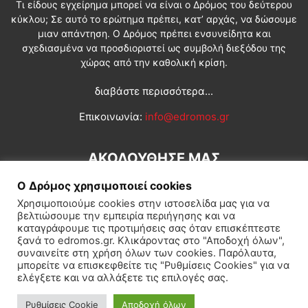
Τι είδους εγχείρημα μπορεί να είναι ο Δρόμος του δεύτερου
κύκλου; Σε αυτό το ερώτημα πρέπει, κατ’ αρχάς, να δώσουμε
μιαν απάντηση. Ο Δρόμος πρέπει ενσυνείδητα και
σχεδιασμένα να προσδιοριστεί ως συμβολή διεξόδου της
χώρας από την καθολική κρίση.
διαβάστε περισσότερα...
Επικοινωνία:
info@edromos.gr
ΑΚΟΛΟΥΘΗΣΕ ΜΑΣ
Ο Δρόμος χρησιμοποιεί cookies
Χρησιμοποιούμε cookies στην ιστοσελίδα μας για να
βελτιώσουμε την εμπειρία περιήγησης και να
καταγράφουμε τις προτιμήσεις σας όταν επισκέπτεστε
ξανά το edromos.gr. Κλικάροντας στο "Αποδοχή όλων",
συναινείτε στη χρήση όλων των cookies. Παρόλαυτα,
Εγγραφή συνδρομητή
Πολιτική
Διεθνή
Κοινωνία
μπορείτε να επισκεφθείτε τις "Ρυθμίσεις Cookies" για να
ελέγξετε και να αλλάξετε τις επιλογές σας.
Πολιτισμός
Αφιερώματα
Ρυθμίσεις Cookie
Αποδοχή όλων