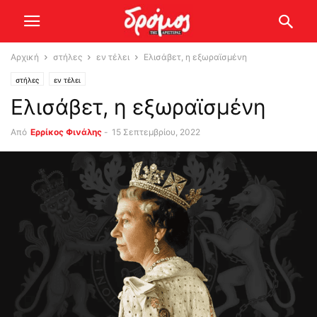
Αρχική
στήλες
εν τέλει
Ελισάβετ, η εξωραϊσμένη
στήλες
εν τέλει
Ελισάβετ, η εξωραϊσμένη
Από
Ερρίκος Φινάλης
-
15 Σεπτεμβρίου, 2022