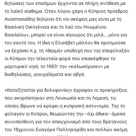
δηλώσεις των επισήμων έρχονται σε πλήρη αντίθεση με
το λαϊκό αίσθημα. Όταν λόγου χάρη ο Κύπριος πρόεδρος
Αναστασιάδης δηλώνει ότι «οι σκέψεις μας είναι με τη
Βασιλική Οικογένεια και το λαό του Ηνωμένου
Βασιλείου», μπορεί να είναι σίγουρος ότι μιλά… μόνο για
τον εαυτό του. Η ίδια η Ελισάβετ μάλλον θα προτιμούσε
να ξεχάσει π.χ. τη «θερμή» υποδοχή που της επεφύλαξαν
οι Κύπριοι την τελευταία φορά που επισκέφθηκε το
μαρτυρικό νησί, το 1993: την «καλωσόρισαν» με
διαδηλώσεις, γιουχαΐσματα και αβγά.
«Καταζητείται για δολοφονίες» έγραφαν οι προκηρύξεις
που σκορπίστηκαν στη Λευκωσία και τη Λεμεσό, τις
οποίες ίδρωνε να κρύψει η κυπριακή αστυνομία. Της το
φύλαγαν οι Κύπριοι, θεωρώντας την –όχι άδικα– άμεσα
συνυπεύθυνη για τον απαγχονισμό από τους Βρετανούς
του 18χρονου Ευαγόρα Παλληκαρίδη και πολλών ακόμη