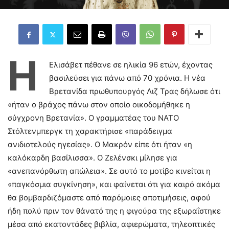
Η
Ελισάβετ πέθανε σε ηλικία 96 ετών, έχοντας
βασιλεύσει για πάνω από 70 χρόνια. Η νέα
Βρετανίδα πρωθυπουργός Λιζ Τρας δήλωσε ότι
«ήταν ο βράχος πάνω στον οποίο οικοδομήθηκε η
σύγχρονη Βρετανία». Ο γραμματέας του ΝΑΤΟ
Στόλτενμπεργκ τη χαρακτήρισε «παράδειγμα
ανιδιοτελούς ηγεσίας». Ο Μακρόν είπε ότι ήταν «η
καλόκαρδη βασίλισσα». Ο Ζελένσκι μίλησε για
«ανεπανόρθωτη απώλεια». Σε αυτό το μοτίβο κινείται η
«παγκόσμια συγκίνηση», και φαίνεται ότι για καιρό ακόμα
θα βομβαρδιζόμαστε από παρόμοιες αποτιμήσεις, αφού
ήδη πολύ πριν τον θάνατό της η φιγούρα της εξωραΐστηκε
μέσα από εκατοντάδες βιβλία, αφιερώματα, τηλεοπτικές