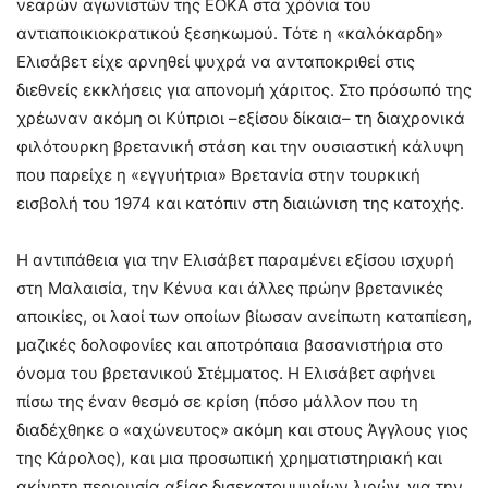
νεαρών αγωνιστών της ΕΟΚΑ στα χρόνια του
αντιαποικιοκρατικού ξεσηκωμού. Τότε η «καλόκαρδη»
Ελισάβετ είχε αρνηθεί ψυχρά να ανταποκριθεί στις
διεθνείς εκκλήσεις για απονομή χάριτος. Στο πρόσωπό της
χρέωναν ακόμη οι Κύπριοι –εξίσου δίκαια– τη διαχρονικά
φιλότουρκη βρετανική στάση και την ουσιαστική κάλυψη
που παρείχε η «εγγυήτρια» Βρετανία στην τουρκική
εισβολή του 1974 και κατόπιν στη διαιώνιση της κατοχής.
Η αντιπάθεια για την Ελισάβετ παραμένει εξίσου ισχυρή
στη Μαλαισία, την Κένυα και άλλες πρώην βρετανικές
αποικίες, οι λαοί των οποίων βίωσαν ανείπωτη καταπίεση,
μαζικές δολοφονίες και αποτρόπαια βασανιστήρια στο
όνομα του βρετανικού Στέμματος. Η Ελισάβετ αφήνει
πίσω της έναν θεσμό σε κρίση (πόσο μάλλον που τη
διαδέχθηκε ο «αχώνευτος» ακόμη και στους Άγγλους γιος
της Κάρολος), και μια προσωπική χρηματιστηριακή και
ακίνητη περιουσία αξίας δισεκατομμυρίων λιρών, για την