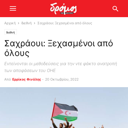
Αρχική
διεθνή
Σαχράουι: Ξεχασμένοι από όλους
διεθνή
Σαχράουι: Ξεχασμένοι από
όλους
Εντείνονται οι μεθοδεύσεις για την ντε φάκτο ανατροπή
των αποφάσεων του ΟΗΕ
Από
Ερρίκος Φινάλης
-
20 Οκτωβρίου, 2022