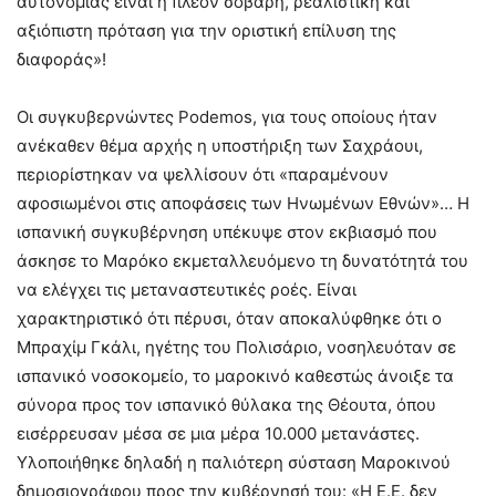
αυτονομίας είναι η πλέον σοβαρή, ρεαλιστική και
αξιόπιστη πρόταση για την οριστική επίλυση της
διαφοράς»!
Οι συγκυβερνώντες Podemos, για τους οποίους ήταν
ανέκαθεν θέμα αρχής η υποστήριξη των Σαχράουι,
περιορίστηκαν να ψελλίσουν ότι «παραμένουν
αφοσιωμένοι στις αποφάσεις των Ηνωμένων Εθνών»… Η
ισπανική συγκυβέρνηση υπέκυψε στον εκβιασμό που
άσκησε το Μαρόκο εκμεταλλευόμενο τη δυνατότητά του
να ελέγχει τις μεταναστευτικές ροές. Είναι
χαρακτηριστικό ότι πέρυσι, όταν αποκαλύφθηκε ότι ο
Μπραχίμ Γκάλι, ηγέτης του Πολισάριο, νοσηλευόταν σε
ισπανικό νοσοκομείο, το μαροκινό καθεστώς άνοιξε τα
σύνορα προς τον ισπανικό θύλακα της Θέουτα, όπου
εισέρρευσαν μέσα σε μια μέρα 10.000 μετανάστες.
Υλοποιήθηκε δηλαδή η παλιότερη σύσταση Μαροκινού
δημοσιογράφου προς την κυβέρνησή του: «Η Ε.Ε. δεν