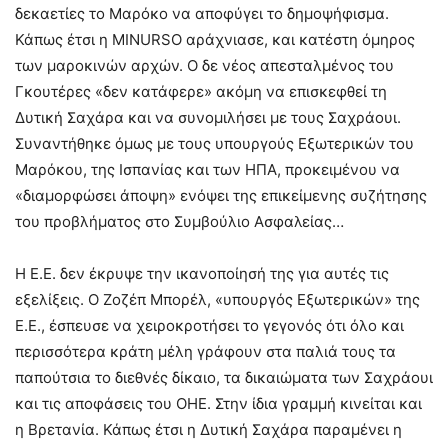
δεκαετίες το Μαρόκο να αποφύγει το δημοψήφισμα.
Κάπως έτσι η MINURSO αράχνιασε, και κατέστη όμηρος
των μαροκινών αρχών. Ο δε νέος απεσταλμένος του
Γκουτέρες «δεν κατάφερε» ακόμη να επισκεφθεί τη
Δυτική Σαχάρα και να συνομιλήσει με τους Σαχράουι.
Συναντήθηκε όμως με τους υπουργούς Εξωτερικών του
Μαρόκου, της Ισπανίας και των ΗΠΑ, προκειμένου να
«διαμορφώσει άποψη» ενόψει της επικείμενης συζήτησης
του προβλήματος στο Συμβούλιο Ασφαλείας…
Η Ε.Ε. δεν έκρυψε την ικανοποίησή της για αυτές τις
εξελίξεις. Ο Ζοζέπ Μπορέλ, «υπουργός Εξωτερικών» της
Ε.Ε., έσπευσε να χειροκροτήσει το γεγονός ότι όλο και
περισσότερα κράτη μέλη γράφουν στα παλιά τους τα
παπούτσια το διεθνές δίκαιο, τα δικαιώματα των Σαχράουι
και τις αποφάσεις του ΟΗΕ. Στην ίδια γραμμή κινείται και
η Βρετανία. Κάπως έτσι η Δυτική Σαχάρα παραμένει η