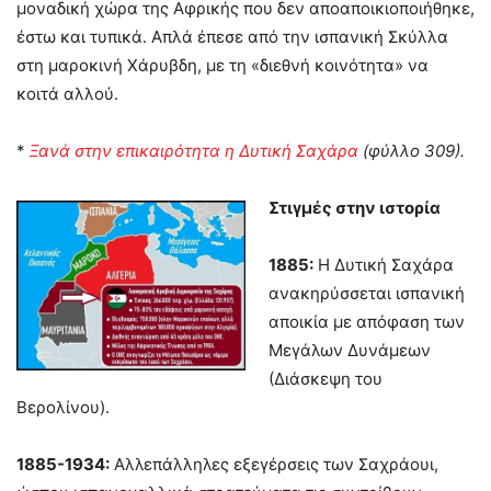
μοναδική χώρα της Αφρικής που δεν αποαποικιοποιήθηκε,
έστω και τυπικά. Απλά έπεσε από την ισπανική Σκύλλα
στη μαροκινή Χάρυβδη, με τη «διεθνή κοινότητα» να
κοιτά αλλού.
*
Ξανά στην επικαιρότητα η Δυτική Σαχάρα
(φύλλο 309).
Στιγμές στην ιστορία
1885:
Η Δυτική Σαχάρα
ανακηρύσσεται ισπανική
αποικία με απόφαση των
Μεγάλων Δυνάμεων
(Διάσκεψη του
Βερολίνου).
1885-1934:
Αλλεπάλληλες εξεγέρσεις των Σαχράουι,