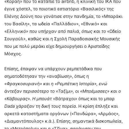
«Κοραή» που το κατάπιε το airbnb, η κλινική του ΙΚΑ που
έγινε χόστελ, το ποιοτικό εστιατόριο «Βασιλικός» της
Ελένης Δούνη που γονάτισε στην πανδημία, το «Μπαράκι
του Βασίλη», τα ωδεία «Παλλάδιον», «Εθνικό» και
«
Ελληνικό» που υπήρχαν από παλιά, όπως και το
«Ωδείο
Σουγιούλ», καθώς και η Σχολή Παραδοσιακής Μουσικής
που με πολύ μεράκι είχε δημιουργήσει ο Αριστείδης
Μόσχος.
Επίσης, έπαψαν να υπάρχουν ρεμπετάδικα που
σηματοδότησαν την «αναβίωση», όπως η
«
Φραγκοσυριανή» και η «Ρεμπέτικη Ιστορία», ενώ
άντεξαν περισσότερο το «Ταξίμι», οι «Μποέμισσες» και ο
«Κάβουρας». Η μπουάτ
«Βάτραχοι» όπως και το μπαρ
Dada χάραξαν τη δική τους πορεία
. Η κρίση έπληξε και
αρκετά καταστήματα οργάνων («Πανδώρα», «Αρμάος»,
«Διαμαντόπουλος» κ.ά.). Επίσης, σημαντικά δισκοπωλεία,
το «Μετρόπολις» και η «Τζίνα», σφράγισαν την