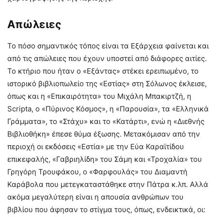
Απώλειες
Το πόσο σημαντικός τόπος είναι τα Εξάρχεια φαίνεται και
από τις απώλειες που έχουν υποστεί από διάφορες αιτίες.
Το κτήριο που ήταν ο «Εξάντας» στέκει ερειπωμένο, το
ιστορικό βιβλιοπωλείο της «Εστίας» στη Σόλωνος έκλεισε,
όπως και η «Επικαιρότητα» του Μιχάλη Μπακιρτζή, η
Scripta, ο «Πύρινος Κόσμος», η «Παρουσία», τα «Ελληνικά
Γράμματα», το «Στάχυ» και το «Κατάρτι», ενώ η «Διεθνής
Βιβλιοθήκη» έπεσε θύμα έξωσης. Μετακόμισαν από την
περιοχή οι εκδόσεις «Εστία» με την Εύα Καραϊτίδου
επικεφαλής, «Γαβριηλίδη» του Σάμη και «Τροχαλία» του
Γρηγόρη Τρουφάκου, ο «Φαρφουλάς» του Διαμαντή
Καράβολα που μετεγκαταστάθηκε στην Πάτρα κ.λπ. Αλλά
ακόμα μεγαλύτερη είναι η απουσία ανθρώπων του
βιβλίου που άφησαν το στίγμα τους, όπως, ενδεικτικά, οι: