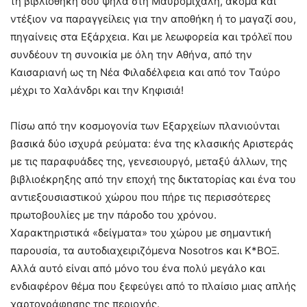
τη βιβλιοθήκη σου ψηλά στη Μαυρομιχάλη, ακόμα και
ντέξιον να παραγγείλεις για την αποθήκη ή το μαγαζί σου,
πηγαίνεις στα Εξάρχεια. Και με λεωφορεία και τρόλεϊ που
συνδέουν τη συνοικία με όλη την Αθήνα, από την
Καισαριανή ως τη Νέα Φιλαδέλφεια και από τον Ταύρο
μέχρι το Χαλάνδρι και την Κηφισιά!
Πίσω από την κοσμογονία των Εξαρχείων πλανιούνται
βασικά δύο ισχυρά ρεύματα: ένα της κλασικής Αριστεράς
με τις παραφυάδες της, γενεσιουργό, μεταξύ άλλων, της
βιβλιοέκρηξης από την εποχή της δικτατορίας και ένα του
αντιεξουσιαστικού χώρου που πήρε τις περισσότερες
πρωτοβουλίες με την πάροδο του χρόνου.
Χαρακτηριστικά «δείγματα» του χώρου με σημαντική
παρουσία, τα αυτοδιαχειριζόμενα Nosotros και Κ*ΒΟΞ.
Αλλά αυτό είναι από μόνο του ένα πολύ μεγάλο και
ενδιαφέρον θέμα που ξεφεύγει από το πλαίσιο μιας απλής
χαρτογράφησης της περιοχής.