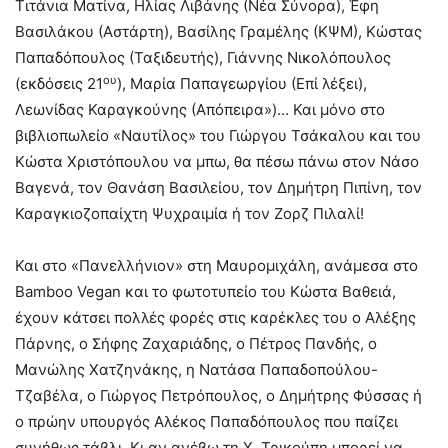
Τιτάνια Ματίνα, Ηλίας Λιβάνης (Νέα Σύνορα), Έφη
Βασιλάκου (Αστάρτη), Βασίλης Γραμέλης (ΚΨΜ), Κώστας
Παπαδόπουλος (Ταξιδευτής), Γιάννης Νικολόπουλος
ου
(εκδόσεις 21
), Μαρία Παπαγεωργίου (Επί λέξει),
Λεωνίδας Καραγκούνης (Απόπειρα»)… Και μόνο στο
βιβλιοπωλείο «Ναυτίλος» του Γιώργου Τσάκαλου και του
Κώστα Χριστόπουλου να μπω, θα πέσω πάνω στον Νάσο
Βαγενά, τον Θανάση Βασιλείου, τον Δημήτρη Πιπίνη, τον
Καραγκιοζοπαίχτη Ψυχραιμία ή τον Ζορζ Πιλαλί!
Και στο «Πανελλήνιον» στη Μαυρομιχάλη, ανάμεσα στο
Bamboo Vegan και το φωτοτυπείο του Κώστα Βαθειά,
έχουν κάτσει πολλές φορές στις καρέκλες του ο Αλέξης
Πάρνης, ο Σήφης Ζαχαριάδης, ο Πέτρος Πανδής, ο
Μανώλης Χατζηνάκης, η Νατάσα Παπαδοπούλου-
Τζαβέλα, ο Γιώργος Πετρόπουλος, ο Δημήτρης Φύσσας ή
ο πρώην υπουργός Αλέκος Παπαδόπουλος που παίζει
συνήθως τάβλι. Κι αν ανέβω τη Χ. Τρικούπη μπορεί να