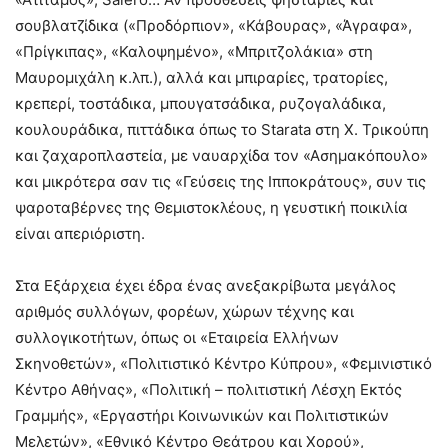
σουβλατζίδικα («Προδόρπιον», «Κάβουρας», «Άγραφα»,
«Πρίγκιπας», «Καλοψημένο», «Μπριτζολάκια» στη
Μαυρομιχάλη κ.λπ.), αλλά και μπιραρίες, τρατορίες,
κρεπερί, τοστάδικα, μπουγατσάδικα, ρυζογαλάδικα,
κουλουράδικα, πιττάδικα όπως το Starata στη Χ. Τρικούπη
και ζαχαροπλαστεία, με ναυαρχίδα τον «Ασημακόπουλο»
και μικρότερα σαν τις «Γεύσεις της Ιπποκράτους», συν τις
ψαροταβέρνες της Θεμιστοκλέους, η γευστική ποικιλία
είναι απεριόριστη.
Στα Εξάρχεια έχει έδρα ένας ανεξακρίβωτα μεγάλος
αριθμός συλλόγων, φορέων, χώρων τέχνης και
συλλογικοτήτων, όπως οι «Εταιρεία Ελλήνων
Σκηνοθετών», «Πολιτιστικό Κέντρο Κύπρου», «Φεμινιστικό
Κέντρο Αθήνας», «Πολιτική – πολιτιστική Λέσχη Εκτός
Γραμμής», «Εργαστήρι Κοινωνικών και Πολιτιστικών
Μελετών», «Εθνικό Κέντρο Θεάτρου και Χορού»,