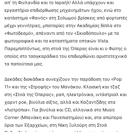
απ’ τη Φινλανδία και το Ισραήλ! Αλλά υπάρχουν και
εργαστήρια επιδιόρθωσης μηχανημάτων ήχου, ενώ στο
κατάστημα «Φανός» στη Σολωμού βρίσκεις από φορτιστές
μέχρι γεννήτριες, μπαταρίες στην Ακαδημίας δίπλα στο
«Φωτοδεσμό», απέναντι από τον «Σκιαδόπουλο» με τα
φωτογραφικά και τα καταστήματα οπτικών Vista.
Παρεμπιπτόντως, στη στοά της Όπερας είναι κι ο Φώτης ο
οποίος στο τσαγκαράδικο του επιδιορθώνει αριστοτεχνικά
τα παπούτσια μας.
Δεκάδες δισκάδικα συνεχίζουν την παράδοση του «Pop
11» και της «Στροφής» του Μανάκου. Κλασική και τζαζ
στη «Στοά της Όπερας», ραπ, ηλεκτρόνικα, ιντάστριαλ και
χαρντ ροκ, βινύλια σίξτις, αλλά και Καζαντζίδης στα
«Λιοτρόπια». Για βινύλια και CD, ελληνικά στο Music
Corner (Μπενάκη και Πανεπιστημίου) και, στα απώτερα
όρια των Εξαρχείων, στη Νίκη Ξυλούρη στη Στοά