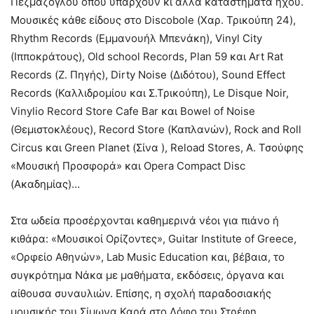
Πεζμαζόγλου όπου υπάρχουν κι άλλα καταστήματα ήχου.
Μουσικές κάθε είδους στο Discobole (Χαρ. Τρικούπη 24),
Rhythm Records (Εμμανουήλ Μπενάκη), Vinyl City
(Ιπποκράτους), Old school Records, Plan 59 και Art Rat
Records (Ζ. Πηγής), Dirty Noise (Διδότου), Sound Effect
Records (Καλλιδρομίου και Σ.Τρικούπη), Le Disque Noir,
Vinylio Record Store Cafe Bar και Bowel of Noise
(Θεμιστοκλέους), Record Store (Καπλανών), Rock and Roll
Circus και Green Planet (Σίνα ), Reload Stores, Α. Τσούφης
«Μουσική Προσφορά» και Opera Compact Disc
(Ακαδημίας)…
Στα ωδεία προσέρχονται καθημερινά νέοι για πιάνο ή
κιθάρα: «Μουσικοί Ορίζοντες», Guitar Institute of Greece,
«Ορφείο Αθηνών», Lab Music Education και, βέβαια, το
συγκρότημα Νάκα με μαθήματα, εκδόσεις, όργανα και
αίθουσα συναυλιών. Επίσης, η σχολή παραδοσιακής
μουσικής του Σίμωνα Καρά στο Λόφο του Στρέφη.