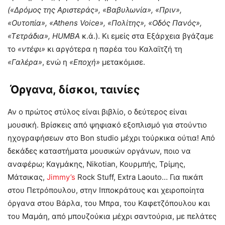
(«Δρόμος της Αριστεράς», «Βαβυλωνία», «Πριν»,
«Ουτοπία», «Athens Voice», «Πολίτης», «Οδός Πανός»,
«Τετράδια»,
HUMBA
κ.ά.). Κι εμείς στα Εξάρχεια βγάζαμε
το
«ντέφι»
κι αργότερα η παρέα του Καλαϊτζή τη
«Γαλέρα»
, ενώ η
«Εποχή»
μετακόμισε.
Όργανα, δίσκοι, ταινίες
Αν ο πρώτος στύλος είναι βιβλίο, ο δεύτερος είναι
μουσική. Βρίσκεις από ψηφιακό εξοπλισμό για στούντιο
ηχογραφήσεων στο Bon studio μέχρι τούρκικα ούτια! Από
δεκάδες καταστήματα μουσικών οργάνων, ποιο να
αναφέρω; Καγμάκης, Nikotian, Κουρμπής, Τρίμης,
Μάτσικας,
Jimmy’s
Rock Stuff, Extra Laouto… Για πικάπ
στου Πετρόπουλου, στην Ιπποκράτους και χειροποίητα
όργανα στου Βάρλα, του Μπρα, του Καφετζόπουλου και
του Μαμάη, από μπουζούκια μέχρι σαντούρια, με πελάτες