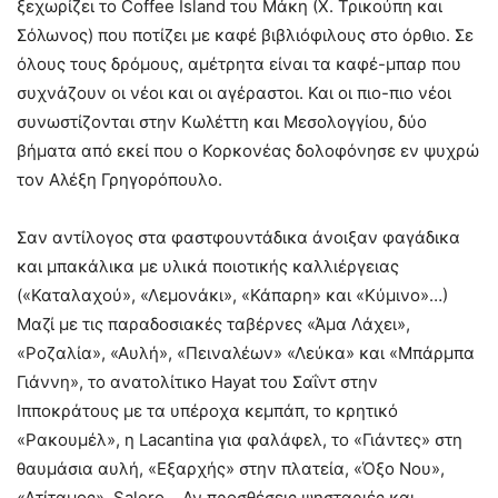
ξεχωρίζει το Coffee Island του Μάκη (Χ. Τρικούπη και
Σόλωνος) που ποτίζει με καφέ βιβλιόφιλους στο όρθιο. Σε
όλους τους δρόμους, αμέτρητα είναι τα καφέ-μπαρ που
συχνάζουν οι νέοι και οι αγέραστοι. Και οι πιο-πιο νέοι
συνωστίζονται στην Κωλέττη και Μεσολογγίου, δύο
βήματα από εκεί που ο Κορκονέας δολοφόνησε εν ψυχρώ
τον Αλέξη Γρηγορόπουλο.
Σαν αντίλογος στα φαστφουντάδικα άνοιξαν φαγάδικα
και μπακάλικα με υλικά ποιοτικής καλλιέργειας
(«Καταλαχού», «Λεμονάκι», «Κάπαρη» και «Κύμινο»…)
Μαζί με τις παραδοσιακές ταβέρνες «Άμα Λάχει»,
«Ροζαλία», «Αυλή», «Πειναλέων» «Λεύκα» και «Μπάρμπα
Γιάννη», το ανατολίτικο Hayat του Σαΐντ στην
Ιπποκράτους με τα υπέροχα κεμπάπ, το κρητικό
«Ρακουμέλ», η Lacantina για φαλάφελ, το «Γιάντες» στη
θαυμάσια αυλή, «Εξαρχής» στην πλατεία, «Όξο Νου»,
«Ατίταμος», Salero… Αν προσθέσεις ψησταριές και