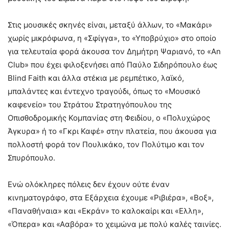
Στις μουσικές σκηνές είναι, μεταξύ άλλων, το «Μακάρι»
χωρίς μικρόφωνα, η «Σφίγγα», το «Υποβρύχιο» στο οποίο
για τελευταία φορά άκουσα τον Δημήτρη Ψαριανό, το «An
Club» που έχει φιλοξενήσει από Παύλο Σιδηρόπουλο έως
Blind Faith και άλλα στέκια με ρεμπέτικο, λαϊκό,
μπαλάντες και έντεχνο τραγούδι, όπως το «Μουσικό
καφενείο» του Στράτου Στρατηγόπουλου της
Οπισθοδρομικής Κομπανίας στη Φειδίου, ο «Πολυχώρος
Άγκυρα» ή το «Γκρι Καφέ» στην πλατεία, που άκουσα για
πολλοστή φορά τον Πουλικάκο, τον Πολύτιμο και τον
Σπυρόπουλο.
Ενώ ολόκληρες πόλεις δεν έχουν ούτε έναν
κινηματογράφο, στα Εξάρχεια έχουμε «Ριβιέρα», «Βοξ»,
«Παναθήναια» και «Εκράν» το καλοκαίρι και «Ελλη»,
«Όπερα» και «Ααβόρα» το χειμώνα με πολύ καλές ταινίες.