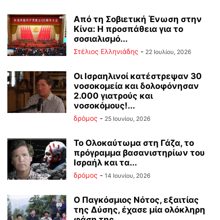
Από τη Σοβιετική Ένωση στην
Κίνα: Η προσπάθεια για το
σοσιαλισμό...
Στέλιος Ελληνιάδης
-
22 Ιουλίου, 2026
Οι Ισραηλινοί κατέστρεψαν 30
νοσοκομεία και δολοφόνησαν
2.000 γιατρούς και
νοσοκόμους!...
δρόμος
-
25 Ιουνίου, 2026
Το Ολοκαύτωμα στη Γάζα, το
πρόγραμμα βασανιστηρίων του
Ισραήλ και τα...
δρόμος
-
14 Ιουνίου, 2026
Ο Παγκόσμιος Νότος, εξαιτίας
της Δύσης, έχασε μία ολόκληρη
φάση της...