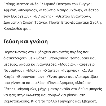
Επίσης θέατρα: «Νέο Ελληνικό Θέατρο» του Γιώργου
Αρμένη, «Φούρνος», «Στούντιο Μαυρομιχάλη», «Θέατρο
των Εξαρχείων», «Εξ’ αρχής», «Θέατρο Έναστρον»,
Δραματική Σχολή Τράγκα, Πράξη Επτά-Δραματική Σχολή,
Κουκλοθέατρο…
Γεύση και γνώση
Περπατώντας στα Εξάρχεια συναντάς παρέες που
διασκεδάζουν με κιθάρες, μπουζούκια, τσιπουράκι και
μεζέδες, ακόμα και ναργιλέδες. «Μουριά», «Καφενείο
Ναυαρίνου», «Μύλος», «Χάρτες», «Ίντριγκα», «Διπλό
Καφέ», «Βυσσινόκηπος», «Έναστρον» και «Λοκομοτίβα»
που γίνονται και ομιλίες, «Πέντε Δρόμοι», «Μαύρος
Γάτος», «Φρούμελ», μέχρι μακαρονάδα στα όρθια μπορείς
να φας στην Κωλέττη και σουβλάκια βίγκαν στη
Θεμιστοκλέους. Κι απ’ τα πολλά Γρηγόρης και Έβερεστ,