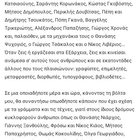
Κατσιαούνης, Σαράντης Κορωνάκος, Κώστας Γκοβόστης,
Μήτσος Δημόπουλος, Περικλής Δουβίτσας, Πέπη και
Δημήτρης Τσουκάτος, Πόπη Γκανά, Βαγγέλης
Τρικεριώτης, Αλέξανδρος Παπαζήσης, Γιώργος Χρονάς
και, παλαιόθεν, με τα μηχανάκια τους ο Θανάσης
Ψυχογιός, ο Γιώργος Τσάκαλος και ο Νίκος Λιβέριος…
Όταν ζεις ή εργάζεσαι στα Εξάρχεια, ζεις και κινείσαι
ανάμεσα σ’ αυτούς τους ανθρώπους και σε εκατοντάδες
άλλους που τους πλαισιώνουν: γραφίστες, επιμελητές,
μεταφραστές, διορθωτές, τυπογράφους, βιβλιοδέτες…
Σε μια οποιαδήποτε μέρα και ώρα, κάνοντας τη βόλτα
μου, θα συναντήσω οπωσδήποτε κάποιον που έχει σχέση
με τα γράμματα και τις τέχνες, γιατί στους ίδιους δρόμους
κυκλοφορούν άνθρωποι όπως οι Θανάσης Νιάρχος,
Γιάννης Ξανθούλης, Φρόσω και Νίκος Κιάος, Μήτσος
Παπαχρήστος, Θωμάς Κακουλίδης, Όλγα Γεωργιάδου,