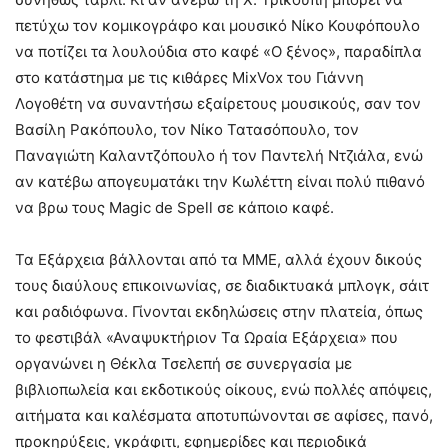
πετύχω τον κομικογράφο και μουσικό Νίκο Κουφόπουλο
να ποτίζει τα λουλούδια στο καφέ «Ο ξένος», παραδίπλα
στο κατάστημα με τις κιθάρες MixVox του Γιάννη
Λογοθέτη να συναντήσω εξαίρετους μουσικούς, σαν τον
Βασίλη Ρακόπουλο, τον Νίκο Τατασόπουλο, τον
Παναγιώτη Καλαντζόπουλο ή τον Παντελή Ντζιάλα, ενώ
αν κατέβω απογευματάκι την Κωλέττη είναι πολύ πιθανό
να βρω τους Magic de Spell σε κάποιο καφέ.
Τα Εξάρχεια βάλλονται από τα ΜΜΕ, αλλά έχουν δικούς
τους διαύλους επικοινωνίας, σε διαδικτυακά μπλογκ, σάιτ
και ραδιόφωνα. Γίνονται εκδηλώσεις στην πλατεία, όπως
το φεστιβάλ «Αναψυκτήριον Τα Ωραία Εξάρχεια» που
οργανώνει η Θέκλα Τσελεπή σε συνεργασία με
βιβλιοπωλεία και εκδοτικούς οίκους, ενώ πολλές απόψεις,
αιτήματα και καλέσματα αποτυπώνονται σε αφίσες, πανό,
προκηρύξεις, γκράφιτι, εφημερίδες και περιοδικά