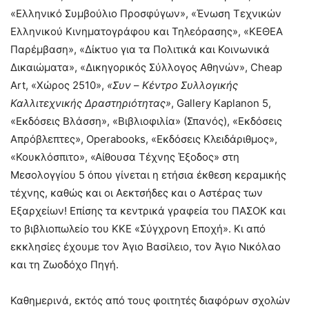
«Ελληνικό Συμβούλιο Προσφύγων», «Ένωση Τεχνικών
Ελληνικού Κινηματογράφου και Τηλεόρασης», «ΚΕΘΕΑ
Παρέμβαση», «Δίκτυο για τα Πολιτικά και Κοινωνικά
Δικαιώματα», «Δικηγορικός Σύλλογος Αθηνών», Cheap
Art, «Χώρος 2510»,
«Συν
–
Κέντρο Συλλογικής
Καλλιτεχνικής Δραστηριότητας»
, Gallery Kaplanon 5,
«Εκδόσεις Βλάσση», «Βιβλιοφιλία» (Σπανός), «Εκδόσεις
Απρόβλεπτες», Operabooks, «Εκδόσεις Κλειδάριθμος»,
«Κουκλόσπιτο», «Αίθουσα Τέχνης Έξοδος» στη
Μεσολογγίου 5 όπου γίνεται η ετήσια έκθεση κεραμικής
τέχνης, καθώς και οι Αεκτσήδες και ο Αστέρας των
Εξαρχείων! Επίσης τα κεντρικά γραφεία του ΠΑΣΟΚ και
το βιβλιοπωλείο του ΚΚΕ «Σύγχρονη Εποχή». Κι από
εκκλησίες έχουμε τον Άγιο Βασίλειο, τον Άγιο Νικόλαο
και τη Ζωοδόχο Πηγή.
Καθημερινά, εκτός από τους φοιτητές διαφόρων σχολών