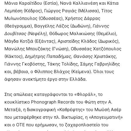
Μάνια Καραϊτίδου (Εστία), Νανά Καλλιανέση και Κάτια
Λεμπέση (Κέδρος), Γιώργος Ραγιάς (Μέλισσα), Τίτος
Μυλωνόπουλος (Οδυσσέας), Χρήστος Δάρρας
(Ιδεόγραμμα), Βαγγέλης Λάζος (Δωδώνη),
Γιάννης
Δουβίτσας (Νεφέλη),
Θόδωρος Μαλικιώσης (Θεμέλιο),
Μάγδα Κοτζιά (Εξάντας), Αριστείδης Κλάδος (Δωρικός),
Μανώλης Μπουζάκης (Γνώση), Οδυσσέας Χατζόπουλος
(Κάκτος), Δημήτρης
Παπαδήμας, Θανάσης Χριστάκης,
Γιάννης Γκοβόστης, Τάκης Τολίδης, Σάμης Γαβριηλίδης
και, βέβαια, ο Φίλιππος Βλάχος (Κείμενα). Όλοι τους
άφησαν ανεκτίμητο έργο στην Ελλάδα.
Στις απώλειες καταγράφονται το «Φλοράλ», το
κουκλίστικο Phonograph Records του Φώτη στην Α.
Μεταξά, η δισκογραφική «Καθρέφτης» του Μωϋσή Ασέρ
που μεταφέρθηκε στην πλ. Βικτωρίας, η «Απογευματινή»
και ο ΟΤΕ που ερήμωσαν, το ζαχαροπλαστείο του