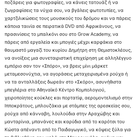
ποζάρεις για φωτογραφίες, να κάνεις τατουάζ ή να
ζωγραφίσεις τα νύχια σου, να βγάλεις φωτοτυπίες, να
χαρτζιλικώσεις τους μουσικούς του δρόμου και να πάρεις
κάποια ταινία σε πειρατικά DVD από Αφρικάνους, να
πρασινίσεις το μπαλκόνι σου στο Grow Academy, να
πάρεις από εργαλεία και μπογιές μέχρι καρφάκια στο
θαυμαστό μαγαζί του κυρίου Δημήτρη στη Θεμιστοκλέους,
να ανοίξεις μια συνεταιριστική επιχείρηση με αλληλέγγυο
εμπόριο σαν τον «Σπόρο», να βρεις μίνι μάρκετ
μεταμεσονύχτια, να αγοράσεις μεταχειρισμένα ρούχα ή
να τα ανταλλάξεις δωρεάν στο «Σκόρο», ασυνήθιστα
μπεγλέρια στο Αθηναϊκό Κέντρο Κομπολογιού,
χειροποίητες κούκλες και πορτατίφ, αερομοντελισμό στην
Ιπποκράτους, μπλουζάκια με στάμπες της αρεσκείας σου,
ρούχα από κάνναβη, λουλούδια στην Αραχώβης και
μανταρίνια, μπανάνες και καρύδια από το καρότσι του
Κώστα απέναντι από το Παιδαγωγικό, να κόψεις ξύλα για