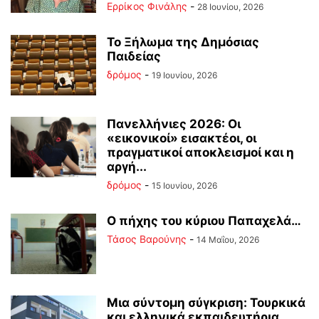
Ερρίκος Φινάλης
-
28 Ιουνίου, 2026
Το Ξήλωμα της Δημόσιας
Παιδείας
δρόμος
-
19 Ιουνίου, 2026
Πανελλήνιες 2026: Οι
«εικονικοί» εισακτέοι, οι
πραγματικοί αποκλεισμοί και η
αργή...
δρόμος
-
15 Ιουνίου, 2026
Ο πήχης του κύριου Παπαχελά…
Τάσος Βαρούνης
-
14 Μαΐου, 2026
Mια σύντομη σύγκριση: Τουρκικά
και ελληνικά εκπαιδευτήρια