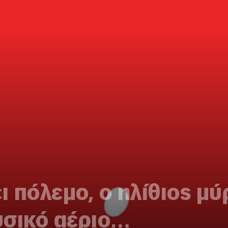
ι πόλεμο, ο ηλίθιος μύ
υσικό αέριο…