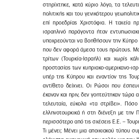
στηρίχτηκε, κατά κύριο λόγο, τα τελευ
πολιτικής και του γενικότερου γεωπολι
επί προεδρίας Χριστόφια. Η ταχεία π
ισραηλινό παράγοντα ήταν εντυπωσιακή
υποχρεούνται να βοηθήσουν την Κύπρο α
που δεν αφορά άμεσα τους πρώτους. Μά
τρίτων (Τουρκία-Ισραήλ) και χωρίς κ
προστασίας των κυπριακο-αμερικανο-ισρ
υπέρ της Κύπρου και εναντίον της Του
αντίθετο δείχνει. Οι Ρώσοι που έσπευ
έκαναν και πριν, δεν γοητεύτηκαν τώρα α
τελευταία, εύκολα «τα στρίβει». Πόσ
ελληνοτουρκικά ή στη διένεξη με την 
περισσότερο από τις σχέσεις Ε.Ε. – Τουρ
Τι μένει; Μένει μια αποικιακού τύπου σ