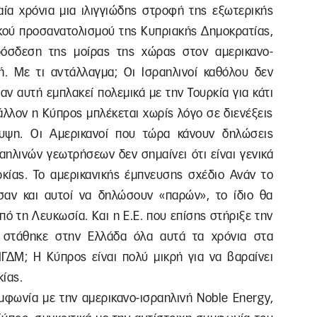
ταία χρόνια μια ιλιγγιώδης στροφή της εξωτερικής
τικού προσανατολισμού της Κυπριακής Δημοκρατίας,
ρόσδεση της μοίρας της χώρας στον αμερικανο-
. Με τι αντάλλαγμα; Οι Ισραηλινοί καθόλου δεν
ν αυτή εμπλακεί πολεμικά με την Τουρκία για κάτι
λλον η Κύπρος μπλέκεται χωρίς λόγο σε διενέξεις
άλυψη. Οι Aμερικανοί που τώρα κάνουν δηλώσεις
αηλινών γεωτρήσεων δεν σημαίνει ότι είναι γενικά
ρκίας. Το αμερικανικής έμπνευσης σχέδιο Ανάν το
σαν και αυτοί να δηλώσουν «παρών», το ίδιο θα
πό τη Λευκωσία. Και η Ε.Ε. που επίσης στήριξε την
ο στάθηκε στην Ελλάδα όλα αυτά τα χρόνια στα
ΠΓΔΜ; Η Κύπρος είναι πολύ μικρή για να βαραίνει
κίας.
υμφωνία με την αμερικανο-ισραηλινή Noble Energy,