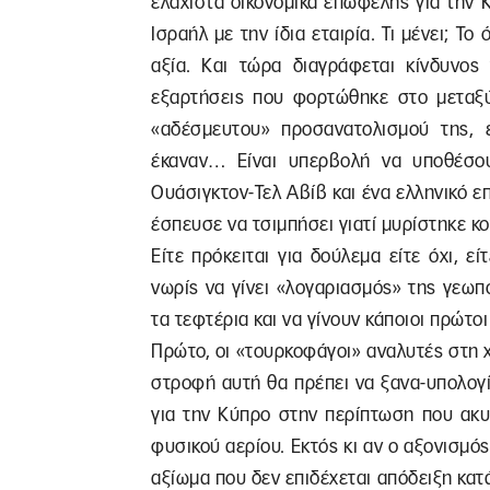
ελάχιστα οικονομικά επωφελής για την 
Ισραήλ με την ίδια εταιρία. Τι μένει; Το
αξία. Και τώρα διαγράφεται κίνδυνος 
εξαρτήσεις που φορτώθηκε στο μεταξύ
«αδέσμευτου» προσανατολισμού της, 
έκαναν… Είναι υπερβολή να υποθέσο
Ουάσιγκτον-Τελ Αβίβ και ένα ελληνικό επ
έσπευσε να τσιμπήσει γιατί μυρίστηκε κ
Είτε πρόκειται για δούλεμα είτε όχι, εί
νωρίς να γίνει «λογαριασμός» της γεωπ
τα τεφτέρια και να γίνουν κάποιοι πρώτ
Πρώτο, οι «τουρκοφάγοι» αναλυτές στη
στροφή αυτή θα πρέπει να ξανα-υπολογί
για την Κύπρο στην περίπτωση που ακυ
φυσικού αερίου. Εκτός κι αν ο αξονισμό
αξίωμα που δεν επιδέχεται απόδειξη κατά 