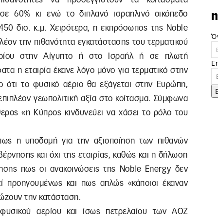
ι σε 60% κι ενώ το διπλανό ισραηλινό οικόπεδο
n
450 δισ. κ.μ. Χειρότερα, η εκπρόσωπος της Noble
Ό
πλέον την πιθανότητα εγκατάστασης του τερματικού
ερίου στην Αίγυπτο ή στο Ισραήλ ή σε πλωτή
E
τα η εταιρία έκανε λόγο μόνο για τερματικό στην
νο ότι το φυσικό αέριο θα εξάγεται στην Ευρώπη,
επιπλέον γεωπολιτική αξία στο κοίτασμα. Σύμφωνα
ερος «η Κύπρος κινδυνεύει να χάσει το ρόλο του
πως η υποδομή για την αξιοποίηση των πιθανών
έρνησης και όχι της εταιρίας, καθώς και η δήλωση
ησης πως οι ανακοινώσεις της Noble Energy δεν
εί προηγουμένως και πως απλώς «κάποιοι έκαναν
σώζουν την κατάσταση.
 φυσικού αερίου και ίσως πετρελαίου των ΑΟΖ