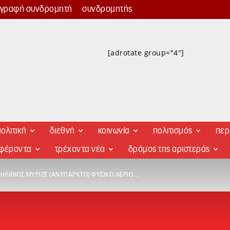
γγραφή συνδρομητή
συνδρομητής
[adrotate group="4"]
ολιτική
διεθνή
κοινωνία
πολιτισμός
περ
αφέροντα
τρέχοντα νέα
δρόμος της αριστεράς
Ο ΗΛΊΘΙΟΣ ΜΎΡΙΖΕ (ΑΝΎΠΑΡΚΤΟ) ΦΥΣΙΚΌ ΑΈΡΙΟ…