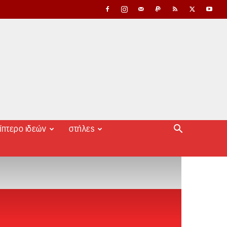
ίπτερο ιδεών
στήλες