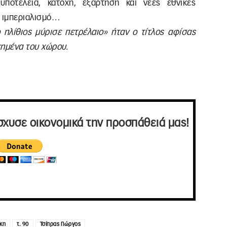
υποτέλεια, κατοχή, εξάρτηση και νέες εθνικές
ό ιμπεριαλισμό…
 ηλίθιος μύρισε πετρέλαιο» ήταν ο τίτλος αφίσας
χημένα του χώρου.
σχυσε οικονομικά την προσπάθειά μας!
ικη
τ. 90
Τσίπρας Γιώργος