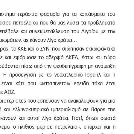
άστημα τεράστια φασαρία για τα κοιτάσματα του
λασσα πετρελαίου που θα μας λύσει τα προβλήματά
πέβαλε και συνεκμετάλλευση του Αιγαίου με την
καιωμάτων, ας κάνουν λίγο κράτει…
εράς, το ΚΚΕ και ο ΣΥΝ, που σιώπησαν εκκωφαντικά
ε και εφάρμοσε το αδερφό ΑΚΕΛ, έστω και τώρα
κρύβονται πίσω από την ψευδεπίγραφη μη ανάμειξη
 Η προσέγγιση με το νεοχιτλερικό Ισραήλ και η
ίναι κάτι που «καταπίνεται» επειδή τάχα έτσι
σε ΑΟΖ.
αριστεριστές που έσπευσαν να ανακαλύψουν, για μια
 και ελληνοκυπριακό ιμπεριαλισμό σε βάρος της
κάνουν και αυτοί λίγο κράτει. Γιατί, όπως σωστά
λεμο, ο ηλίθιος μύρισε πετρέλαιο», υπάρχει και η