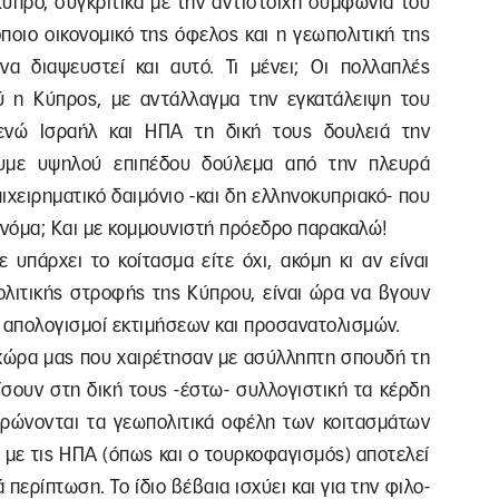
Κύπρο, συγκριτικά με την αντίστοιχη συμφωνία του
 όποιο οικονομικό της όφελος και η γεωπολιτική της
να διαψευστεί και αυτό. Τι μένει; Οι πολλαπλές
 η Κύπρος, με αντάλλαγμα την εγκατάλειψη του
ενώ Ισραήλ και ΗΠΑ τη δική τους δουλειά την
υμε υψηλού επιπέδου δούλεμα από την πλευρά
ιχειρηματικό δαιμόνιο -και δη ελληνοκυπριακό- που
ονόμα; Και με κομμουνιστή πρόεδρο παρακαλώ!
τε υπάρχει το κοίτασμα είτε όχι, ακόμη κι αν είναι
ολιτικής στροφής της Κύπρου, είναι ώρα να βγουν
οι απολογισμοί εκτιμήσεων και προσανατολισμών.
 χώρα μας που χαιρέτησαν με ασύλληπτη σπουδή τη
σουν στη δική τους -έστω- συλλογιστική τα κέρδη
ρώνονται τα γεωπολιτικά οφέλη των κοιτασμάτων
ς με τις ΗΠΑ (όπως και ο τουρκοφαγισμός) αποτελεί
περίπτωση. Το ίδιο βέβαια ισχύει και για την φιλο-