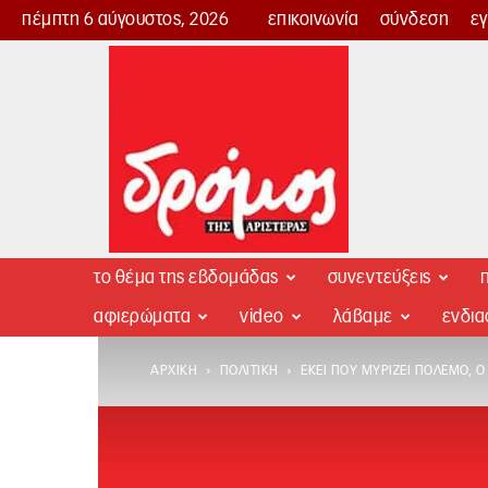
πέμπτη 6 αύγουστος, 2026
επικοινωνία
σύνδεση
ε
Δρόμος
της
Αριστεράς
το θέμα της εβδομάδας
συνεντεύξεις
π
αφιερώματα
video
λάβαμε
ενδι
ΑΡΧΙΚΉ
ΠΟΛΙΤΙΚΉ
ΕΚΕΊ ΠΟΥ ΜΥΡΊΖΕΙ ΠΌΛΕΜΟ, 