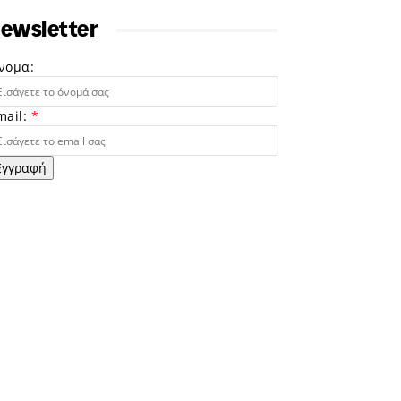
ewsletter
νομα:
mail:
*
Εγγραφή