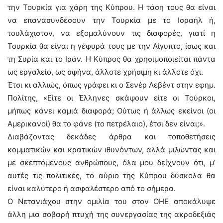
την Τουρκία για χάρη της Κύπρου. Η τάση τους θα είναι
να επανασυνδέσουν την Τουρκία με το Ισραήλ ή,
τουλάχιστον, να εξομαλύνουν τις διαφορές, γιατί η
Τουρκία θα είναι η γέφυρά τους με την Αίγυπτο, ίσως και
τη Συρία και το Ιράν. Η Κύπρος θα χρησιμοποιείται πάντα
ως εργαλείο, ως σφήνα, άλλοτε χρήσιμη κι άλλοτε όχι.
Έτσι κι αλλιώς, όπως γράφει κι ο Σενέρ Λεβέντ στην εφημ.
Πολίτης, «Είτε οι Έλληνες σκάψουν είτε οι Τούρκοι,
μήπως κάνει καμιά διαφορά; Ούτως ή άλλως εκείνοι (οι
Αμερικανοί) θα το φάνε (το πετρέλαιο), έτσι δεν είναι;».
Διαβάζοντας δεκάδες άρθρα και τοποθετήσεις
κομματικών και κρατικών ιθυνόντων, αλλά μιλώντας και
με σκεπτόμενους ανθρώπους, όλα μου δείχνουν ότι, μ’
αυτές τις πολιτικές, το αύριο της Κύπρου δύσκολα θα
είναι καλύτερο ή ασφαλέστερο από το σήμερα.
Ο Νετανιάχου στην ομιλία του στον ΟΗΕ αποκάλυψε
άλλη μια σοβαρή πτυχή της συνεργασίας της ακροδεξιάς