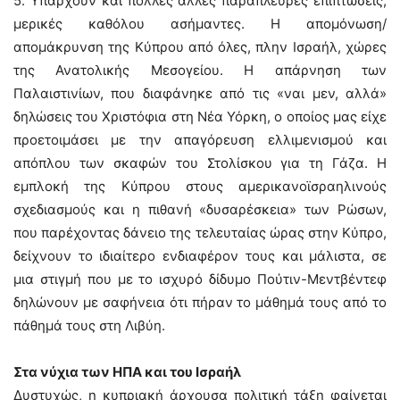
5. Υπάρχουν και πολλές άλλες παράπλευρες επιπτώσεις,
μερικές καθόλου ασήμαντες. Η απομόνωση/
απομάκρυνση της Κύπρου από όλες, πλην Ισραήλ, χώρες
της Ανατολικής Μεσογείου. Η απάρνηση των
Παλαιστινίων, που διαφάνηκε από τις «ναι μεν, αλλά»
δηλώσεις του Χριστόφια στη Νέα Υόρκη, ο οποίος μας είχε
προετοιμάσει με την απαγόρευση ελλιμενισμού και
απόπλου των σκαφών του Στολίσκου για τη Γάζα. Η
εμπλοκή της Κύπρου στους αμερικανοϊσραηλινούς
σχεδιασμούς και η πιθανή «δυσαρέσκεια» των Ρώσων,
που παρέχοντας δάνειο της τελευταίας ώρας στην Κύπρο,
δείχνουν το ιδιαίτερο ενδιαφέρον τους και μάλιστα, σε
μια στιγμή που με το ισχυρό δίδυμο Πούτιν-Μεντβέντεφ
δηλώνουν με σαφήνεια ότι πήραν το μάθημά τους από το
πάθημά τους στη Λιβύη.
Στα νύχια των ΗΠΑ και του Ισραήλ
Δυστυχώς, η κυπριακή άρχουσα πολιτική τάξη φαίνεται