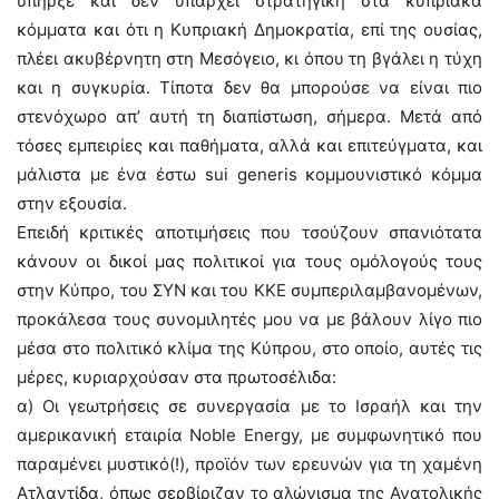
υπήρξε και δεν υπάρχει στρατηγική στα κυπριακά
κόμματα και ότι η Κυπριακή Δημοκρατία, επί της ουσίας,
πλέει ακυβέρνητη στη Μεσόγειο, κι όπου τη βγάλει η τύχη
και η συγκυρία. Τίποτα δεν θα μπορούσε να είναι πιο
στενόχωρο απ’ αυτή τη διαπίστωση, σήμερα. Μετά από
τόσες εμπειρίες και παθήματα, αλλά και επιτεύγματα, και
μάλιστα με ένα έστω sui generis κομμουνιστικό κόμμα
στην εξουσία.
Επειδή κριτικές αποτιμήσεις που τσούζουν σπανιότατα
κάνουν οι δικοί μας πολιτικοί για τους ομόλογούς τους
στην Κύπρο, του ΣΥΝ και του ΚΚΕ συμπεριλαμβανομένων,
προκάλεσα τους συνομιλητές μου να με βάλουν λίγο πιο
μέσα στο πολιτικό κλίμα της Κύπρου, στο οποίο, αυτές τις
μέρες, κυριαρχούσαν στα πρωτοσέλιδα:
α) Οι γεωτρήσεις σε συνεργασία με το Ισραήλ και την
αμερικανική εταιρία Noble Energy, με συμφωνητικό που
παραμένει μυστικό(!), προϊόν των ερευνών για τη χαμένη
Ατλαντίδα, όπως σερβίριζαν το αλώνισμα της Ανατολικής