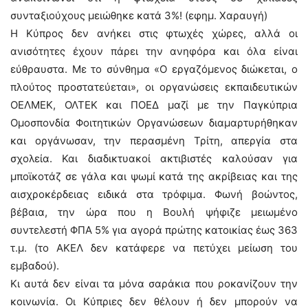
συνταξιούχους μειώθηκε κατά 3%! (εφημ. Χαραυγή)
Η Κύπρος δεν ανήκει στις φτωχές χώρες, αλλά οι
ανισότητες έχουν πάρει την ανηφόρα και όλα είναι
εύθραυστα. Με το σύνθημα «Ο εργαζόμενος διώκεται, ο
πλούτος προστατεύεται», οι οργανώσεις εκπαιδευτικών
ΟΕΛΜΕΚ, ΟΛΤΕΚ και ΠΟΕΔ μαζί με την Παγκύπρια
Ομοσπονδία Φοιτητικών Οργανώσεων διαμαρτυρήθηκαν
και οργάνωσαν, την περασμένη Τρίτη, απεργία στα
σχολεία. Και διαδικτυακοί ακτιβιστές καλούσαν για
μποϊκοτάζ σε γάλα και ψωμί κατά της ακρίβειας και της
αισχροκέρδειας ειδικά στα τρόφιμα. Φωνή βοώντος,
βέβαια, την ώρα που η Βουλή ψήφιζε μειωμένο
συντελεστή ΦΠΑ 5% για αγορά πρώτης κατοικίας έως 363
τ.μ. (το ΑΚΕΛ δεν κατάφερε να πετύχει μείωση του
εμβαδού).
Κι αυτά δεν είναι τα μόνα σαράκια που ροκανίζουν την
κοινωνία. Οι Κύπριες δεν θέλουν ή δεν μπορούν να