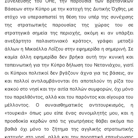
Συνέλευσης του ΟΗΕ, την παρουσία των Βρετανικών
Βάσεων στην Κύπρο με την κατοχή της Δυτικής Όχθης, με
στόχο να υπερασπιστεί τη θέση του υπέρ της συνέχισης
της στρατιωτικής παρουσίας της χώρας του σε
στρατηγικά σημεία της περιοχής, ακόμη κι αν υπάρξει
ανεξάρτητο παλαιστινιακό κράτος», γράφει μεταξύ
άλλων η Μικαέλλα Λοΐζου στην εφημερίδα η σημερινή. Σε
καμία άλλη εφημερίδα δεν βρήκα αυτή την κυνική και
ταπεινωτική για την Κύπρο δήλωση του Νετανιάχου, γιατί
οι Κύπριοι πολιτικοί δεν βγάζουν άχνα για τις βάσεις, αν
και πολλοί αντιλαμβάνονται ότι αποτελούν τη ρίζα του
κακού στο νησί και την αιτία πολλών συμφορών, όχι μόνο
του παρελθόντος, αλλά και του παρόντος και σίγουρα του
μέλλοντος. Ο συναισθηματικός αντιτουρκισμός, η
«τουρκιά» όπως μου είπε ένας συνομιλητής μου, και η
προσδοκία κερδών από τις γεωτρήσεις θάβει ακόμα πιο
βαθιά όχι μόνο το ζήτημα της αγγλικής στρατιωτικής
κατοχής στο νησί, αλλά και την προοπτική επανένωσης