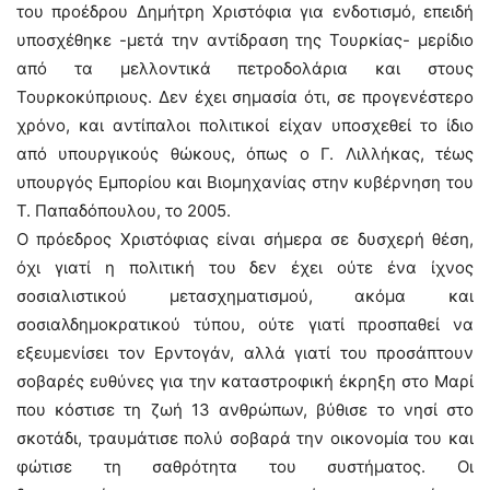
του προέδρου Δημήτρη Χριστόφια για ενδοτισμό, επειδή
υποσχέθηκε -μετά την αντίδραση της Τουρκίας- μερίδιο
από τα μελλοντικά πετροδολάρια και στους
Τουρκοκύπριους. Δεν έχει σημασία ότι, σε προγενέστερο
χρόνο, και αντίπαλοι πολιτικοί είχαν υποσχεθεί το ίδιο
από υπουργικούς θώκους, όπως ο Γ. Λιλλήκας, τέως
υπουργός Εμπορίου και Βιομηχανίας στην κυβέρνηση του
Τ. Παπαδόπουλου, το 2005.
Ο πρόεδρος Χριστόφιας είναι σήμερα σε δυσχερή θέση,
όχι γιατί η πολιτική του δεν έχει ούτε ένα ίχνος
σοσιαλιστικού μετασχηματισμού, ακόμα και
σοσιαλδημοκρατικού τύπου, ούτε γιατί προσπαθεί να
εξευμενίσει τον Ερντογάν, αλλά γιατί του προσάπτουν
σοβαρές ευθύνες για την καταστροφική έκρηξη στο Μαρί
που κόστισε τη ζωή 13 ανθρώπων, βύθισε το νησί στο
σκοτάδι, τραυμάτισε πολύ σοβαρά την οικονομία του και
φώτισε τη σαθρότητα του συστήματος. Οι