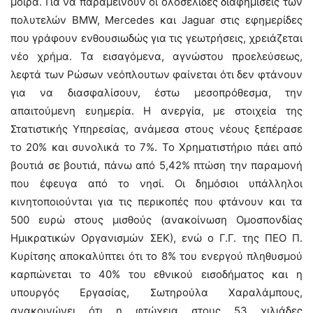
μοίρα. Για να παραμείνουν οι ολοσέλιδες διαφημίσεις των
πολυτελών BMW, Mercedes και Jaguar στις εφημερίδες
που γράφουν ενθουσιωδώς για τις γεωτρήσεις, χρειάζεται
νέο χρήμα. Τα εισαγόμενα, αγνώστου προελεύσεως,
λεφτά των Ρώσων νεόπλουτων φαίνεται ότι δεν φτάνουν
για να διασφαλίσουν, έστω μεσοπρόθεσμα, την
απαιτούμενη ευημερία. Η ανεργία, με στοιχεία της
Στατιστικής Υπηρεσίας, ανάμεσα στους νέους ξεπέρασε
το 20% και συνολικά το 7%. Το Χρηματιστήριο πάει από
βουτιά σε βουτιά, πάνω από 5,42% πτώση την παραμονή
που έφευγα από το νησί. Οι δημόσιοι υπάλληλοι
κινητοποιούνται για τις περικοπές που φτάνουν και τα
500 ευρώ στους μισθούς (ανακοίνωση Ομοσπονδίας
Ημικρατικών Οργανισμών ΣΕΚ), ενώ ο Γ.Γ. της ΠΕΟ Π.
Κυρίτσης αποκαλύπτει ότι το 8% του ενεργού πληθυσμού
καρπώνεται το 40% του εθνικού εισοδήματος και η
υπουργός Εργασίας, Σωτηρούλα Χαραλάμπους,
ανακοινώνει ότι η φτώχεια στους 53 χιλιάδες