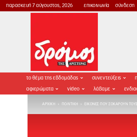
παρασκευή 7 αύγουστος, 2026
επικοινωνία
σύνδεση
Δρόμος
της
Αριστεράς
το θέμα της εβδομάδας
συνεντεύξεις
π
αφιερώματα
video
λάβαμε
ενδι
ΑΡΧΙΚΉ
ΠΟΛΙΤΙΚΉ
ΕΙΚΌΝΕΣ ΠΟΥ ΣΟΚΆΡΟΥΝ ΤΟ