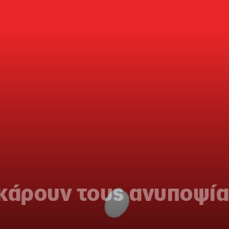
οκάρουν τους ανυποψί