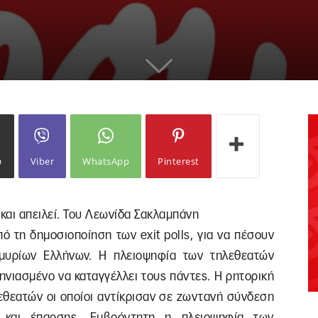
ω
Viber
WhatsApp
Pinterest
και απειλεί. Του Λεωνίδα Σακλαμπάνη
πό τη δημοσιοποίηση των exit polls, για να πέσουν
μμυρίων Ελλήνων. Η πλειοψηφία των τηλεθεατών
ηνιασμένο να καταγγέλλει τους πάντες. Η ρητορική
λεθεατών οι οποίοι αντίκρισαν σε ζωντανή σύνδεση
ς και έπαρσης. Εμβρόντητη η πλειοψηφία των