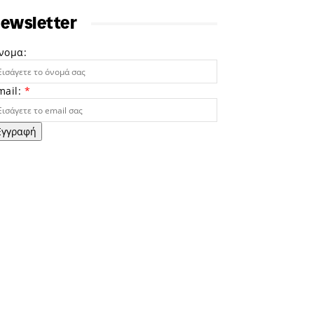
ewsletter
νομα:
mail:
*
Εγγραφή