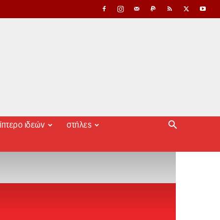
ίπτερο ιδεών
στήλες