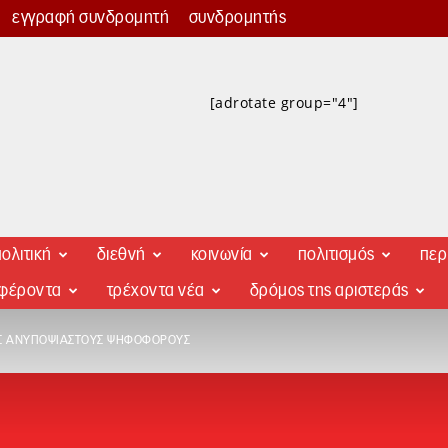
εγγραφή συνδρομητή
συνδρομητής
[adrotate group="4"]
ολιτική
διεθνή
κοινωνία
πολιτισμός
περ
αφέροντα
τρέχοντα νέα
δρόμος της αριστεράς
ΥΣ ΑΝΥΠΟΨΊΑΣΤΟΥΣ ΨΗΦΟΦΌΡΟΥΣ