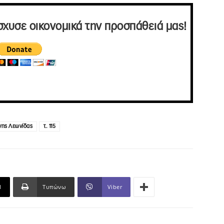
σχυσε οικονομικά την προσπάθειά μας!
νης Λεωνίδας
τ. 115
l
Τυπώνω
Viber