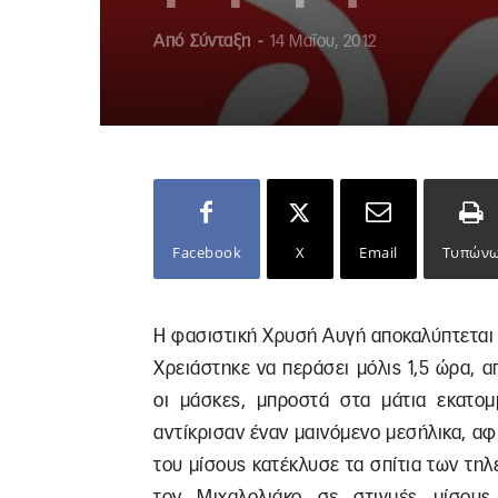
Από
Σύνταξη
-
14 Μαΐου, 2012
Facebook
X
Email
Τυπών
Η φασιστική Χρυσή Αυγή αποκαλύπτεται 
Χρειάστηκε να περάσει μόλις 1,5 ώρα, α
οι μάσκες, μπροστά στα μάτια εκατο
αντίκρισαν έναν μαινόμενο μεσήλικα, αφ
του μίσους κατέκλυσε τα σπίτια των τη
τον Μιχαλολιάκο σε στιγμές μίσου