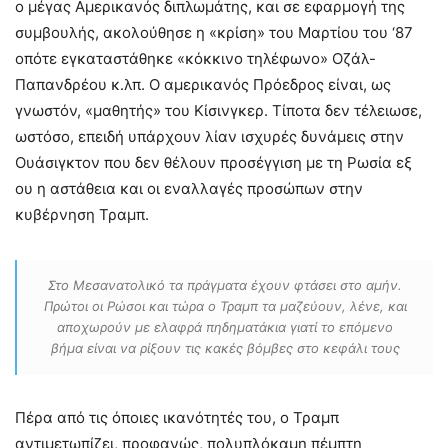
ο μέγας Αμερικανός διπλωμάτης, και σε εφαρμογή της
συμβουλής, ακολούθησε η «κρίση» του Μαρτίου του ‘87
οπότε εγκαταστάθηκε «κόκκινο τηλέφωνο» Οζάλ-
Παπανδρέου κ.λπ. Ο αμερικανός Πρόεδρος είναι, ως
γνωστόν, «μαθητής» του Κίσινγκερ. Τίποτα δεν τέλειωσε,
ωστόσο, επειδή υπάρχουν λίαν ισχυρές δυνάμεις στην
Ουάσιγκτον που δεν θέλουν προσέγγιση με τη Ρωσία εξ
ου η αστάθεια και οι εναλλαγές προσώπων στην
κυβέρνηση Τραμπ.
Στο Μεσανατολικό τα πράγματα έχουν φτάσει στο αμήν.
Πρώτοι οι Ρώσοι και τώρα ο Τραμπ τα μαζεύουν, λένε, και
αποχωρούν με ελαφρά πηδηματάκια γιατί το επόμενο
βήμα είναι να ρίξουν τις κακές βόμβες στο κεφάλι τους
Πέρα από τις όποιες ικανότητές του, ο Τραμπ
αντιμετωπίζει, προφανώς, πολυπλόκαμη πέμπτη