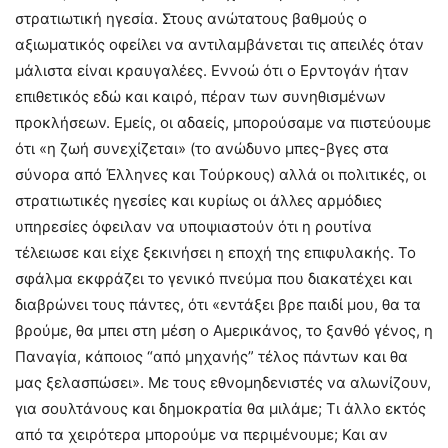
στρατιωτική ηγεσία. Στους ανώτατους βαθμούς ο
αξιωματικός οφείλει να αντιλαμβάνεται τις απειλές όταν
μάλιστα είναι κραυγαλέες. Εννοώ ότι ο Ερντογάν ήταν
επιθετικός εδώ και καιρό, πέραν των συνηθισμένων
προκλήσεων. Εμείς, οι αδαείς, μπορούσαμε να πιστεύουμε
ότι «η ζωή συνεχίζεται» (το ανώδυνο μπες-βγες στα
σύνορα από Έλληνες και Τούρκους) αλλά οι πολιτικές, οι
στρατιωτικές ηγεσίες και κυρίως οι άλλες αρμόδιες
υπηρεσίες όφειλαν να υποψιαστούν ότι η ρουτίνα
τέλειωσε και είχε ξεκινήσει η εποχή της επιφυλακής. Το
σφάλμα εκφράζει το γενικό πνεύμα που διακατέχει και
διαβρώνει τους πάντες, ότι «εντάξει βρε παιδί μου, θα τα
βρούμε, θα μπει στη μέση ο Αμερικάνος, το ξανθό γένος, η
Παναγία, κάποιος “από μηχανής” τέλος πάντων και θα
μας ξελασπώσει». Με τους εθνομηδενιστές να αλωνίζουν,
για σουλτάνους και δημοκρατία θα μιλάμε; Τι άλλο εκτός
από τα χειρότερα μπορούμε να περιμένουμε; Και αν