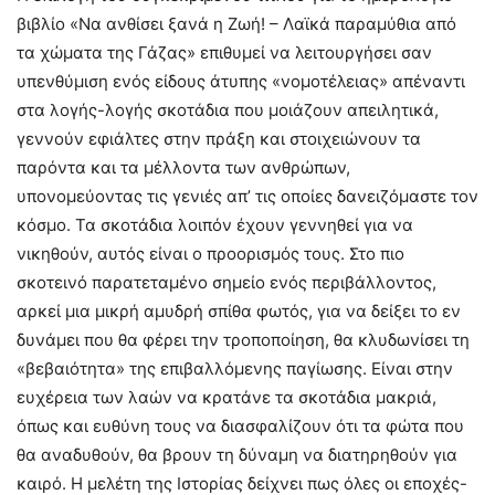
βιβλίο «Να ανθίσει ξανά η Ζωή! – Λαϊκά παραμύθια από
τα χώματα της Γάζας» επιθυμεί να λειτουργήσει σαν
υπενθύμιση ενός είδους άτυπης «νομοτέλειας» απέναντι
στα λογής-λογής σκοτάδια που μοιάζουν απειλητικά,
γεννούν εφιάλτες στην πράξη και στοιχειώνουν τα
παρόντα και τα μέλλοντα των ανθρώπων,
υπονομεύοντας τις γενιές απ’ τις οποίες δανειζόμαστε τον
κόσμο. Τα σκοτάδια λοιπόν έχουν γεννηθεί για να
νικηθούν, αυτός είναι ο προορισμός τους. Στο πιο
σκοτεινό παρατεταμένο σημείο ενός περιβάλλοντος,
αρκεί μια μικρή αμυδρή σπίθα φωτός, για να δείξει το εν
δυνάμει που θα φέρει την τροποποίηση, θα κλυδωνίσει τη
«βεβαιότητα» της επιβαλλόμενης παγίωσης. Είναι στην
ευχέρεια των λαών να κρατάνε τα σκοτάδια μακριά,
όπως και ευθύνη τους να διασφαλίζουν ότι τα φώτα που
θα αναδυθούν, θα βρουν τη δύναμη να διατηρηθούν για
καιρό. Η μελέτη της Ιστορίας δείχνει πως όλες οι εποχές-