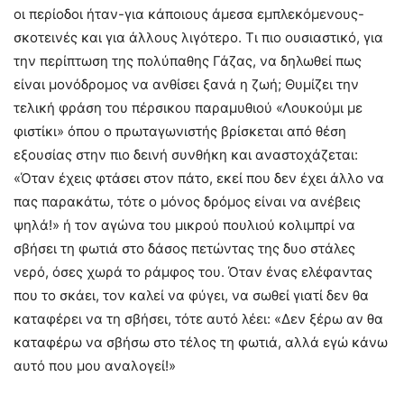
οι περίοδοι ήταν-για κάποιους άμεσα εμπλεκόμενους-
σκοτεινές και για άλλους λιγότερο. Τι πιο ουσιαστικό, για
την περίπτωση της πολύπαθης Γάζας, να δηλωθεί πως
είναι μονόδρομος να ανθίσει ξανά η ζωή; Θυμίζει την
τελική φράση του πέρσικου παραμυθιού «Λουκούμι με
φιστίκι» όπου ο πρωταγωνιστής βρίσκεται από θέση
εξουσίας στην πιο δεινή συνθήκη και αναστοχάζεται:
«Όταν έχεις φτάσει στον πάτο, εκεί που δεν έχει άλλο να
πας παρακάτω, τότε ο μόνος δρόμος είναι να ανέβεις
ψηλά!» ή τον αγώνα του μικρού πουλιού κολιμπρί να
σβήσει τη φωτιά στο δάσος πετώντας της δυο στάλες
νερό, όσες χωρά το ράμφος του. Όταν ένας ελέφαντας
που το σκάει, τον καλεί να φύγει, να σωθεί γιατί δεν θα
καταφέρει να τη σβήσει, τότε αυτό λέει: «Δεν ξέρω αν θα
καταφέρω να σβήσω στο τέλος τη φωτιά, αλλά εγώ κάνω
αυτό που μου αναλογεί!»