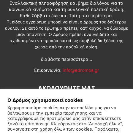
Εναλλακτική πληροφόρηση και βήμα διαλόγου για τα
κοινωνικά κινήματα και τη συλλογική πολιτική δράση.
Κάθε Σάββατο έως και Τρίτη στα περίπτερα.
Τι είδους εγχείρημα μπορεί να είναι ο Δρόμος του δεύτερου
κύκλου; Σε αυτό το ερώτημα πρέπει, κατ’ αρχάς, να δώσουμε
μιαν απάντηση. Ο Δρόμος πρέπει ενσυνείδητα και
σχεδιασμένα να προσδιοριστεί ως συμβολή διεξόδου της
χώρας από την καθολική κρίση.
διαβάστε περισσότερα...
Επικοινωνία:
info@edromos.gr
ΑΚΟΛΟΥΘΗΣΕ ΜΑΣ
Ο Δρόμος χρησιμοποιεί cookies
Χρησιμοποιούμε cookies στην ιστοσελίδα μας για να
βελτιώσουμε την εμπειρία περιήγησης και να
καταγράφουμε τις προτιμήσεις σας όταν επισκέπτεστε
ξανά το edromos.gr. Κλικάροντας στο "Αποδοχή όλων",
συναινείτε στη χρήση όλων των cookies. Παρόλαυτα,
Εγγραφή συνδρομητή
Πολιτική
Διεθνή
Κοινωνία