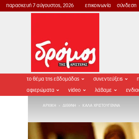
παρασκευή 7 αύγουστος, 2026
επικοινωνία
σύνδεση
Δρόμος
της
Αριστεράς
το θέμα της εβδομάδας
συνεντεύξεις
π
αφιερώματα
video
λάβαμε
ενδι
ΑΡΧΙΚΉ
ΔΙΕΘΝΉ
ΚΑΛΆ ΧΡΙΣΤΟΎΓΕΝΝΑ