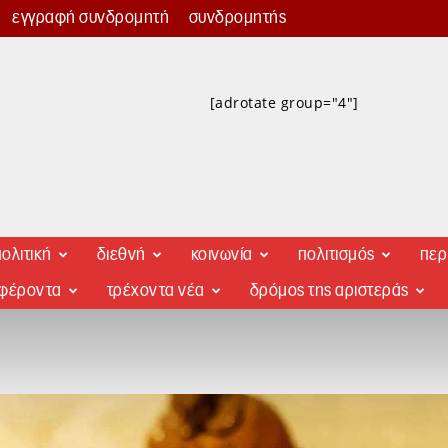
εγγραφή συνδρομητή
συνδρομητής
[adrotate group="4"]
ολιτική
διεθνή
κοινωνία
πολιτισμός
περ
αφέροντα
τρέχοντα νέα
δρόμος της αριστεράς