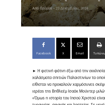
Από
δρόμος
-
23 Δεκεμβρίου, 2024
Facebook
X
Email
Τυπών
► Η φετινή φάτνη έξω από την εκκλησία
χαλάσματα σπιτιών Παλαιστινίων τα οποί
είθισται να προκαλούν χαρμόσυνες σκέψε
ιερέας της Βηθλεέμ Ισαάκ Μούντερ μιλώ
«Όμως η ιστορία του Ιησού Χριστού είναι
τυραννίας, σφαγής και ληστείας. Σε μεγά