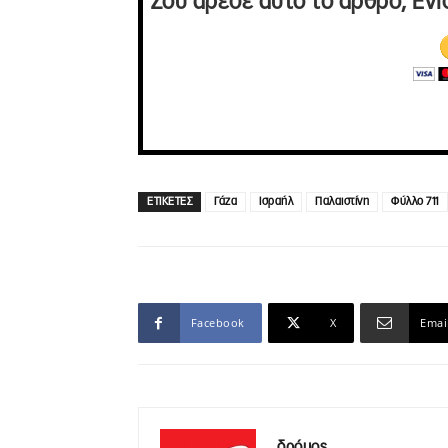
Σου άρεσε αυτό το άρθρο; Ενί
ΕΤΙΚΕΤΕΣ
Γάζα
Ισραήλ
Παλαιστίνη
Φύλλο 711
Facebook
X
Emai
δρόμος