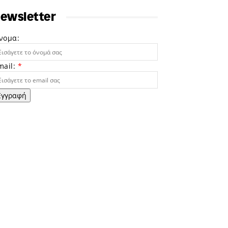
ewsletter
νομα:
mail:
*
Εγγραφή