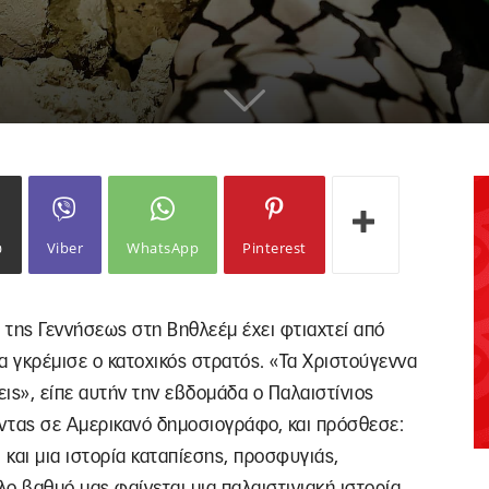
ω
Viber
WhatsApp
Pinterest
 της Γεννήσεως στη Βηθλεέμ έχει φτιαχτεί από
α γκρέμισε ο κατοχικός στρατός. «Τα Χριστούγεννα
ις», είπε αυτήν την εβδομάδα ο Παλαιστίνιος
ντας σε Αμερικανό δημοσιογράφο, και πρόσθεσε:
 και μια ιστορία καταπίεσης, προσφυγιάς,
λο βαθμό μας φαίνεται μια παλαιστινιακή ιστορία.