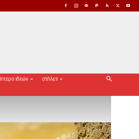
ίπτερο ιδεών
στήλες