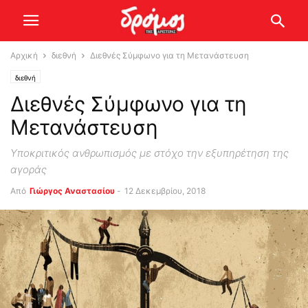
Αρχική
διεθνή
Διεθνές Σύμφωνο για τη Μετανάστευση
διεθνή
Διεθνές Σύμφωνο για τη
Μετανάστευση
Υποκριτικός ανθρωπισμός με στόχο την εξυπηρέτηση της
αγοράς
Από
Γιώργος Αναστασίου
-
12 Δεκεμβρίου, 2018