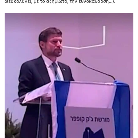
διευκολύνει, με το αζημίωτο, την εθνοκάθαρση…).