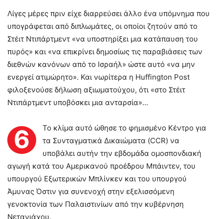
Λίγες μέρες πριν είχε διαρρεύσει άλλο ένα υπόμνημα που
υπογράφεται από διπλωμάτες, οι οποίοι ζητούν από το
Στέιτ Ντιπάρτμεντ «να υποστηρίξει μια κατάπαυση του
πυρός» και «να επικρίνει δημοσίως τις παραβιάσεις των
διεθνών κανόνων από το Ισραήλ» ώστε αυτό «να μην
ενεργεί ατιμώρητο». Και νωρίτερα η Huffington Post
φιλοξενούσε δήλωση αξιωματούχου, ότι «στο Στέιτ
Ντιπάρτμεντ υποβόσκει μια ανταρσία»…
Το κλίμα αυτό ώθησε το φημισμένο Κέντρο για
6
τα Συνταγματικά Δικαιώματα (CCR) να
υποβάλει αυτήν την εβδομάδα ομοσπονδιακή
αγωγή κατά του Αμερικανού προέδρου Μπάιντεν, του
υπουργού Εξωτερικών Μπλίνκεν και του υπουργού
Άμυνας Όστιν για συνενοχή στην εξελισσόμενη
γενοκτονία των Παλαιστινίων από την κυβέρνηση
Νετανιάχου.