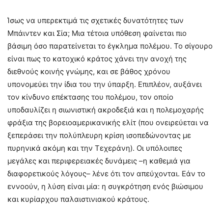
Ίσως να υπερεκτιμά τις σχετικές δυνατότητες των
Μπάιντεν και Σία; Μια τέτοια υπόθεση φαίνεται πιο
βάσιμη όσο παρατείνεται το έγκλημα πολέμου. Το σίγουρο
είναι πως το κατοχικό κράτος χάνει την ανοχή της
διεθνούς κοινής γνώμης, και σε βάθος χρόνου
υπονομεύει την ίδια του την ύπαρξη. Επιπλέον, αυξάνει
τον κίνδυνο επέκτασης του πολέμου, τον οποίο
υποδαυλίζει η σιωνιστική ακροδεξιά και η πολεμοχαρής
φράξια της βορειοαμερικανικής ελίτ (που ονειρεύεται να
ξεπεράσει την πολύπλευρη κρίση ισοπεδώνοντας με
πυρηνικά ακόμη και την Τεχεράνη). Οι υπόλοιπες
μεγάλες και περιφερειακές δυνάμεις –η καθεμιά για
διαφορετικούς λόγους– λένε ότι τον απεύχονται. Εάν το
εννοούν, η λύση είναι μία: η συγκρότηση ενός βιώσιμου
και κυρίαρχου παλαιστινιακού κράτους.