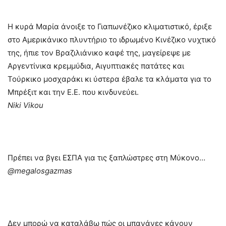
Η κυρά Μαρία άνοιξε το Γιαπωνέζικο κλιματιστικό, έριξε
στο Αμερικάνικο πλυντήριο το ιδρωμένο Κινέζικο νυχτικό
της, ήπιε τον Βραζιλιάνικο καφέ της, μαγείρεψε με
Αργεντίνικα κρεμμύδια, Αιγυπτιακές πατάτες και
Τούρκικο μοσχαράκι κι ύστερα έβαλε τα κλάματα για το
Μπρέξιτ και την Ε.Ε. που κινδυνεύει.
Niki Vikou
Πρέπει να βγει ΕΣΠΑ για τις ξαπλώστρες στη Μύκονο…
@megalosgazmas
Δεν μπορώ να καταλάβω πώς οι μπανάνες κάνουν