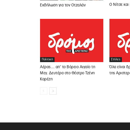
O Nίτσε και
Εκδήλωση για τον Οτζαλάν
Πολιτική
Στήλες
Αέρας… απ’ το Βόρειο Αιγαίο τη
Όλα είναι δ
Μεγ. Δευτέρα στο Θέατρο Τζένη
της Αριστερ
Καρέζη