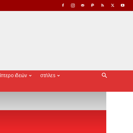
ίπτερο ιδεών
στήλες