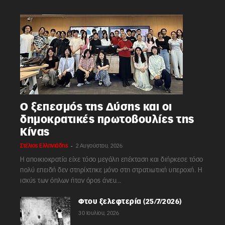
Ο ξεπεσμός της Δύσης και οι
δημοκρατικές πρωτοβουλίες της
Κίνας
-
Στέλιος Ελληνιάδης
2 Αυγούστου, 2026
Η αποικιοκρατία είχε τόσο μεγάλη επέκταση και διήρκεσε τόσο
πολύ επειδή δεν στηρίχτηκε μόνο στη στρατιωτική υπεροχή. Η
ισχύς των όπλων ήταν όρος άνευ...
Φτου ξελεφτερία (25/7/2026)
30 Ιουλίου, 2026