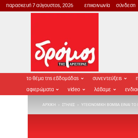
παρασκευή 7 αύγουστος, 2026
επικοινωνία
σύνδεση
Δρόμος
της
Αριστεράς
το θέμα της εβδομάδας
συνεντεύξεις
π
αφιερώματα
video
λάβαμε
ενδι
ΑΡΧΙΚΉ
ΣΤΉΛΕΣ
ΥΓΕΙΟΝΟΜΙΚΉ ΒΌΜΒΑ ΕΊΝΑΙ ΤΟ