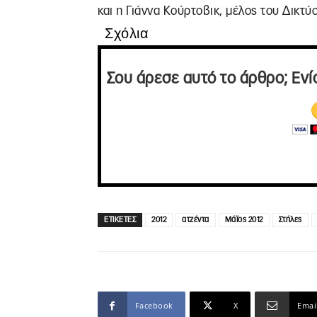
και η Γιάννα Κούρτοβικ, μέλος του Δικτύο
Σχόλια
Σου άρεσε αυτό το άρθρο; Ενί
ΕΤΙΚΕΤΕΣ
2012
ατζέντα
Μάϊος 2012
Στήλες
Facebook
X
Emai