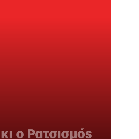
 κι ο Ρατσισμός