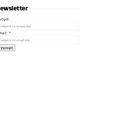
ewsletter
νομα:
mail:
*
Εγγραφή