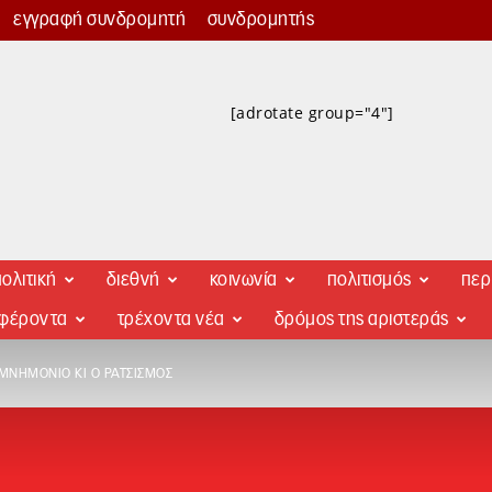
εγγραφή συνδρομητή
συνδρομητής
[adrotate group="4"]
ολιτική
διεθνή
κοινωνία
πολιτισμός
περ
αφέροντα
τρέχοντα νέα
δρόμος της αριστεράς
 ΜΝΗΜΌΝΙΟ ΚΙ Ο ΡΑΤΣΙΣΜΌΣ