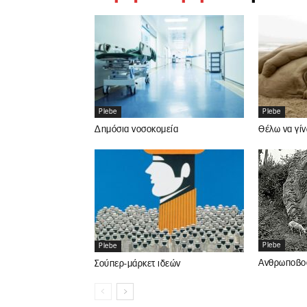
Plebe
Plebe
Δημόσια νοσοκομεία
Θέλω να γίν
Plebe
Plebe
Ανθρωποβοσ
Σούπερ-μάρκετ ιδεών