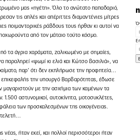
τρωμένο μας «ηγέτη». Όλο το ανώτατο παπαδαριό,
n
ρεσαν τις απλές και απέριττες διαμαντένιες μίτρες
Ό
ιες ποιμαντορικές ράβδους τους ήρθαν κι αυτοί να
αποχωρούντα από τον μάταιο τούτο κόσμο.
E
από τα άγρια χαράματα, ζαλικωμένο με σημαίες,
α παραληρεί «ψωμί κι ελιά και Κώτσο βασιλιά», να
οαίματο, παρ’ ότι δεν εκπλήρωσε την προφητεία…
με επικεφαλής την υπουργό Βαρβαρότητας, έδωσε
ν μαγαριστούν με την ασχήμια των καμένων τα
 1.500 αστυνομικοί, αυτοκίνητα, μοτοσυκλέτες,
σφάλεια των προσκαλεσμένων της οικογένειας.
ή τελετή…
 νέας, ήταν εκεί, και πολλοί περισσότεροι ήταν