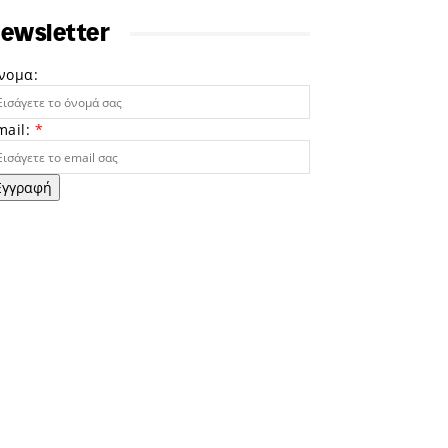
ewsletter
νομα:
mail:
*
Εγγραφή