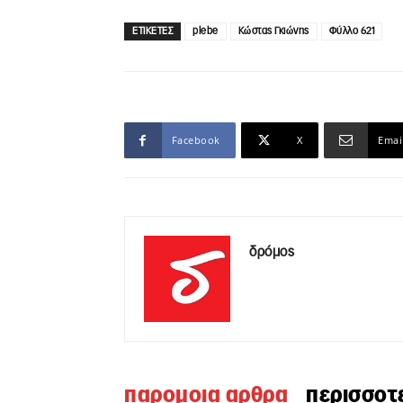
ΕΤΙΚΕΤΕΣ
plebe
Κώστας Γκιώνης
Φύλλο 621
Facebook
X
Emai
δρόμος
παρομοια αρθρα
περισσοτ