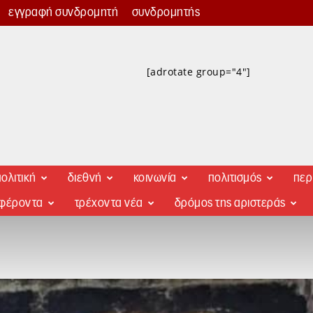
εγγραφή συνδρομητή
συνδρομητής
[adrotate group="4"]
ολιτική
διεθνή
κοινωνία
πολιτισμός
περ
αφέροντα
τρέχοντα νέα
δρόμος της αριστεράς