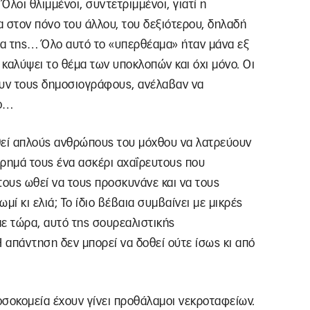
Όλοι θλιμμένοι, συντετριμμένοι, γιατί η
α στον πόνο του άλλου, του δεξιότερου, δηλαδή
έσα της… Όλο αυτό το «υπερθέαμα» ήταν μάνα εξ
καλύψει το θέμα των υποκλοπών και όχι μόνο. Οι
ουν τους δημοσιογράφους, ανέλαβαν να
νο…
ωθεί απλούς ανθρώπους του μόχθου να λατρεύουν
έρημά τους ένα ασκέρι αχαΐρευτους που
τους ωθεί να τους προσκυνάνε και να τους
μί κι ελιά; Το ίδιο βέβαια συμβαίνει με μικρές
ε τώρα, αυτό της σουρεαλιστικής
 απάντηση δεν μπορεί να δοθεί ούτε ίσως κι από
οσοκομεία έχουν γίνει προθάλαμοι νεκροταφείων.