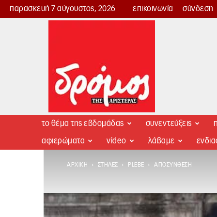
παρασκευή 7 αύγουστος, 2026
επικοινωνία
σύνδεση
Δρόμος
της
Αριστεράς
το θέμα της εβδομάδας
συνεντεύξεις
π
αφιερώματα
video
λάβαμε
ενδι
ΑΡΧΙΚΉ
ΣΤΉΛΕΣ
PLEBE
ΑΠΟΣΎΝΘΕΣΗ