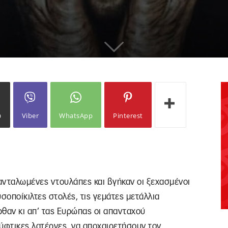
ω
Viber
WhatsApp
Pinterest
μανταλωμένες ντουλάπες και βγήκαν οι ξεχασμένοι
υσοποίκιλτες στολές, τις γεμάτες μετάλλια
ρθαν κι απ’ τας Ευρώπας οι απανταχού
ύφτικες λατέρνες, να αποχαιρετήσουν τον