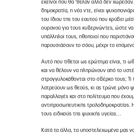
εκείνοι που θα ’θελαν αλλά δεν χώρεσαν. 
δημοκρατία, η νέα ντε, είναι ψυχοπονιάρ
του ίδιου της του εαυτού που κρύβει μ
ουρανού για τους κυβερνώντες, ώστε να 
υπάλληλοι τους, ηθοποιοί που παριστάν
παρουσιάσουν το σόου, μέχρι το επόμε
Αυτό που τίθεται ως ερώτημα είναι, τι 
και να θέλουν να πληρώνουν από το υστ
στρογγυλοκάθονται στο σβέρκο τους; Τι 
λατρεύουν ως θεούς, κι ας τρώνε μόνο ψω
παραλλαγές και στο πολίτευμα που έχουμ
αντιπροσωπευτικής τρολοδημοκρατίας. Η
τους ειδικούς της ψυχικής υγείας…
Κατά τα άλλα, τα υποστελεχωμένα μας ν