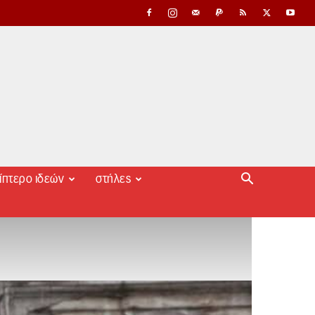
ίπτερο ιδεών
στήλες