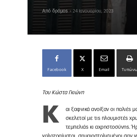
Από
δρόμος
-
24 Ιανουαρίου, 2023
Facebook
X
Email
Τυπών
Του Κώστα Γκιώνη
Κ
αι ξαφνικά ανοίξαν οι παλιές 
σκελετοί με τις πλουμιστές χρ
τεμπελιάς κι αχρηστοσύνης. Ή
γαλαζοαίματοι, σημαιοστολισμένοι σαν γ