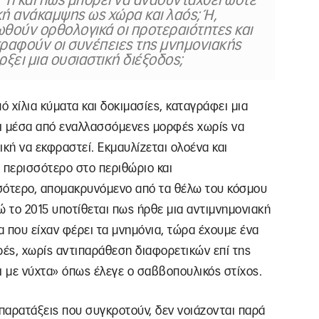
 Τι και πώς μπορεί να ανασυνταχθεί ώστε
κή ανάκαμψης ως χώρα και λαός; Ή,
θούν ορθολογικά οι προτεραιότητες και
τραφούν οι συνέπειες της μνημονιακής
ρξει μια ουσιαστική διέξοδος;
ό χίλια κύματα και δοκιμασίες, καταγράφει μια
ι μέσα από εναλλασσόμενες μορφές χωρίς να
ική να εκφραστεί. Εκμαυλίζεται ολοένα και
 περισσότερο στο περιθώριο και
σσότερο, απομακρυνόμενο από τα θέλω του κόσμου
νώ το 2015 υποτίθεται πως ήρθε μια αντιμνημονιακή
 που είχαν φέρει τα μνημόνια, τώρα έχουμε ένα
ρές, χωρίς αντιπαράθεση διαφορετικών επί της
ι με νύχτα» όπως έλεγε ο σαββοπουλικός στίχος.
 παρατάξεις που συγκροτούν, δεν νοιάζονται παρά