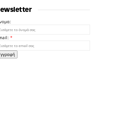
ewsletter
νομα:
mail:
*
Εγγραφή