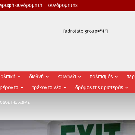
γγραφή συνδρομητή
συνδρομητής
[adrotate group="4"]
ολιτική
διεθνή
κοινωνία
πολιτισμός
περ
αφέροντα
τρέχοντα νέα
δρόμος της αριστεράς
ΞΟΔΟΣ ΤΗΣ ΧΏΡΑΣ