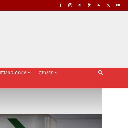
ίπτερο ιδεών
στήλες