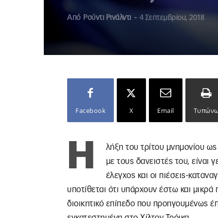
Από
Ρούντι Ρινάλντι
-
4 Σεπτεμβρίου, 2018
Facebook
X
Email
Τυπών
Η
λήξη του τρίτου μνημονίου ω
με τους δανειστές του, είναι 
έλεγχος και οι πιέσεις-καταν
υποτίθεται ότι υπάρχουν έστω και μικρά 
διοικητικό επίπεδο που προηγουμένως έ
εγκατεστημένη στο Χίλτον Τρόικα.