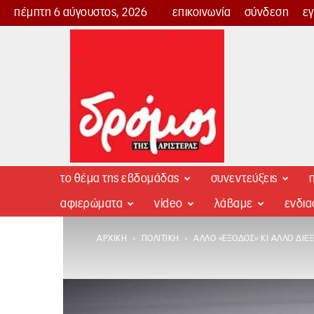
πέμπτη 6 αύγουστος, 2026
επικοινωνία
σύνδεση
ε
Δρόμος
της
Αριστεράς
το θέμα της εβδομάδας
συνεντεύξεις
π
αφιερώματα
video
λάβαμε
ενδι
ΑΡΧΙΚΉ
ΠΟΛΙΤΙΚΉ
ΆΛΛΟ «ΈΞΟΔΟΣ» ΚΙ ΆΛΛΟ ΔΙΈ