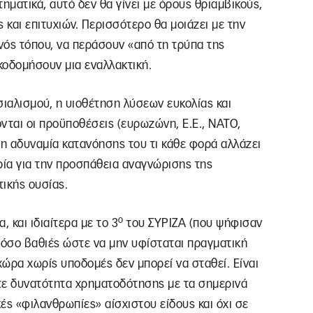
τηματικά, αυτό δεν θα γίνει με όρους θριαμβικούς,
και επιτυχιών. Περισσότερο θα μοιάζει με την
ενός τόπου, να περάσουν «από τη τρύπα της
κοδομήσουν μια εναλλακτική.
σιαλισμού, η υιοθέτηση λύσεων ευκολίας και
νται οι προϋποθέσεις (ευρωζώνη, Ε.Ε., ΝΑΤΟ,
ξη αδυναμία κατανόησης του τι κάθε φορά αλλάζει
ρία για την προσπάθεια αναγνώρισης της
τικής ουσίας.
ο
 και ιδιαίτερα με το 3
του ΣΥΡΙΖΑ (που ψήφισαν
 τόσο βαθιές ώστε να μην υφίσταται πραγματική
ώρα χωρίς υποδομές δεν μπορεί να σταθεί. Είναι
τε δυνατότητα χρηματοδότησης με τα σημερινά
ές «φιλανθρωπίες» αίσχιστου είδους και όχι σε