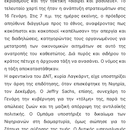
εκβιασμούς και την τακτική «διαίρει και βασίλευε». Το
τελευταίο χαρτί της ήταν η ανάπτυξη στρατευμάτων στις
16 Γενάρη. Στις 7 π.μ. της ημέρας εκείνης, ο πρόεδρος
απηύθυνε διάγγελμα προς το έθνος, αναφέροντας πως
κακόπιστοι και κακοποιοί «καπέλωσαν» την απεργία και
τις διαδηλώσεις, κατηγορώντας τους οργανωμένους για
μετατροπή των οικονομικών αιτημάτων σε αυτό της
ανατροπής του καθεστώτος. Διά πυρός και σιδήρου το
κράτος πέτυχε η άρχουσα τάξη να ανασάνει. Ο νόμος και
η τάξη αποκαταστάθηκαν.
Η αφεντικίνα του ΔΝΤ, κυρία Λαγκάρντ, είχε υποστηρίξει
την άρση της επιδότησης, όταν επισκέφτηκε τη Νιγηρία,
τον Δεκέμβρη. Ο Jeffry Sachs, επίσης, συνεχάρη το
Γενάρη την κυβέρνηση για την «τόλμη» της, παρά τις
απώλειες ζωών και τη μαζική απόρριψη της αντιλαϊκής
πολιτικής. Ο Ομπάμα υποστήριξε το δικαίωμα των
Νιγηριανών στη διαμαρτυρία, όμως σιώπησε για το
ζήτημα της αύξησης της τιμής. Ο δυτικός ιμπεριαλισμός