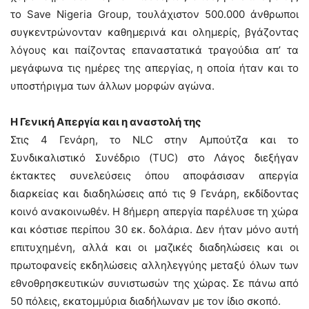
το Save Nigeria Group, τουλάχιστον 500.000 άνθρωποι
συγκεντρώνονταν καθημερινά και ολημερίς, βγάζοντας
λόγους και παίζοντας επαναστατικά τραγούδια απ’ τα
μεγάφωνα τις ημέρες της απεργίας, η οποία ήταν και το
υποστήριγμα των άλλων μορφών αγώνα.
Η Γενική Απεργία και η αναστολή της
Στις 4 Γενάρη, το NLC στην Αμπούτζα και το
Συνδικαλιστικό Συνέδριο (TUC) στο Λάγος διεξήγαν
έκτακτες συνελεύσεις όπου αποφάσισαν απεργία
διαρκείας και διαδηλώσεις από τις 9 Γενάρη, εκδίδοντας
κοινό ανακοινωθέν. Η 8ήμερη απεργία παρέλυσε τη χώρα
και κόστισε περίπου 30 εκ. δολάρια. Δεν ήταν μόνο αυτή
επιτυχημένη, αλλά και οι μαζικές διαδηλώσεις και οι
πρωτοφανείς εκδηλώσεις αλληλεγγύης μεταξύ όλων των
εθνοθρησκευτικών συνιστωσών της χώρας. Σε πάνω από
50 πόλεις, εκατομμύρια διαδήλωναν με τον ίδιο σκοπό.