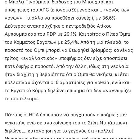
ο Μπόλα Τινούμπου, διάδοχος του Μπουχάρι και
υποψήφιος του
APC
(επονομαζόμενος και… «νονός των
νονών» – τι άλλο να προσθέσει κανείς;), με 36,6%.
Δεύτερος ανακηρύχθηκε ο κεντροδεξιός Ατίκου
Αμπουμπακάρ του
PDP
με 29,1%. Και τρίτος ο Πίτερ Όμπι
του Κόμματος Εργατών με 25,4%. Από τη μια πλευρά, το
ποσοστό του Όμπι μπορεί να θεωρηθεί θρίαμβος: κανένας
τρίτος, «εναλλακτικός» υποψήφιος δεν είχε αποσπάσει
ποτέ διψήφιο ποσοστό. Από την άλλη, ιδίως στη νεολαία
ήταν διάχυτη η βεβαιότητα ότι ο Όμπι θα νικήσει, κι έτσι
πολλαπλασιάζονται οι διαμαρτυρίες για νοθεία, ενώ και
το Εργατικό Κόμμα δηλώνει επίσημα ότι δεν αναγνωρίζει
το αποτέλεσμα.
Πάντως οι ΗΠΑ έσπευσαν να συγχαρούν επισήμως τον
«νικητή», ενώ σε ανακοίνωσή του το Στέιτ Ντιπάρτμεντ
δηλώνει… κατανόηση για το γεγονός ότι «
πολλοί
Νιγηριανοί εξέφρασαν την απόγνωσή τους για τον τρόπο