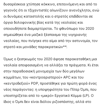
δυσαρέσκεια χτύπησε κόκκινο, επιτεινόμενη και από το
γεγονός ότι οι τζιχαντιστές αλωνίζουν ανενόχλητοι, ενώ
οι δυνάμεις καταστολής και ο στρατός επιδίδονται σε
όργια δολοφονικής βίας κατά της νεολαίας και
οποιουδήποτε διαμαρτύρεται. Το φθινόπωρο του 2020
σημειώθηκε ένα μαζικό ξέσπασμα της νιγηριανής
νεολαίας, που πνίγηκε στο αίμα από την αστυνομία, τον
στρατό και μονάδες παρακρατικών**.
Όμως ο ξεσηκωμός του 2020 άφησε παρακαταθήκη μια
νεολαία αποφασισμένη να αλλάξει τα πράγματα. Κι έτσι
στην παραδοσιακή μονομαχία των δύο μεγάλων
κομμάτων, του «κεντροαριστερού»
APC
και του
«κεντροδεξιού»
PDP
, προστέθηκε για πρώτη φορά ένας
νέος παράγοντας: η υποψηφιότητα του Πίτερ Όμπι, που
υποστηρίζεται από το «μικρό» Εργατικό Κόμμα (
LP
). Ο
ίδιος ο Όμπι δεν είναι διόλου ριζοσπάστης, αλλά στο