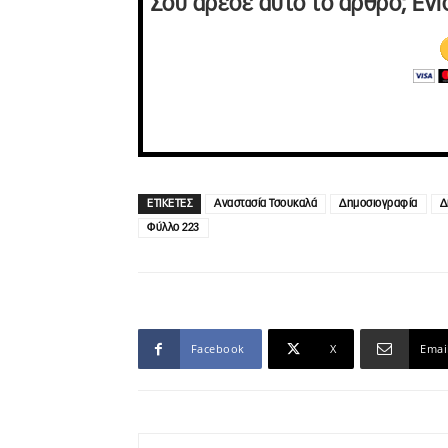
Σου άρεσε αυτό το άρθρο; Ενί
ΕΤΙΚΕΤΕΣ
Αναστασία Τσουκαλά
Δημοσιογραφία
Δ
Φύλλο 223
Facebook
X
Emai