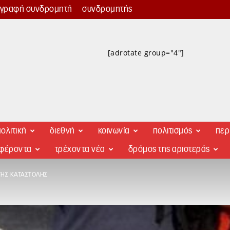
γγραφή συνδρομητή
συνδρομητής
[adrotate group="4"]
ολιτική
διεθνή
κοινωνία
πολιτισμός
περ
αφέροντα
τρέχοντα νέα
δρόμος της αριστεράς
ΤΗΣ ΚΑΤΑΣΤΟΛΉΣ