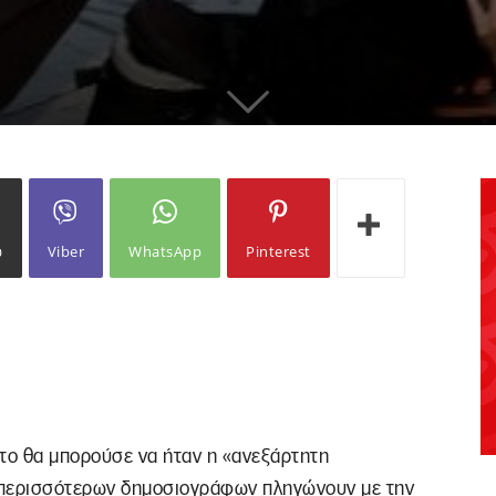
ω
Viber
WhatsApp
Pinterest
οτο θα μπορούσε να ήταν η «ανεξάρτητη
ν περισσότερων δημοσιογράφων πληγώνουν με την