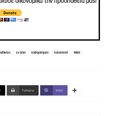
σχυσε οικονομικά την προσπάθειά μας!
ιαδίκτυο
εν τέλει
Καθαρίστριες
Καταστολή
ΜΜΕ
l
Τυπώνω
Viber