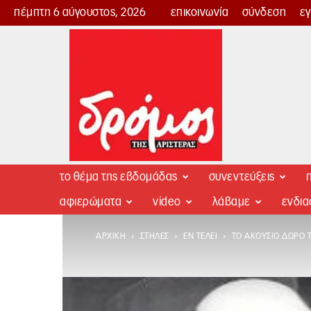
πέμπτη 6 αύγουστος, 2026
επικοινωνία
σύνδεση
ε
Δρόμος
της
Αριστεράς
το θέμα της εβδομάδας
συνεντεύξεις
π
αφιερώματα
video
λάβαμε
ενδι
ΑΡΧΙΚΉ
ΣΤΉΛΕΣ
ΕΝ ΤΈΛΕΙ
ΤΟ ΑΚΟΎΣΙΟ ΔΏΡΟ 