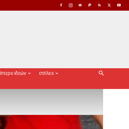
ίπτερο ιδεών
στήλες