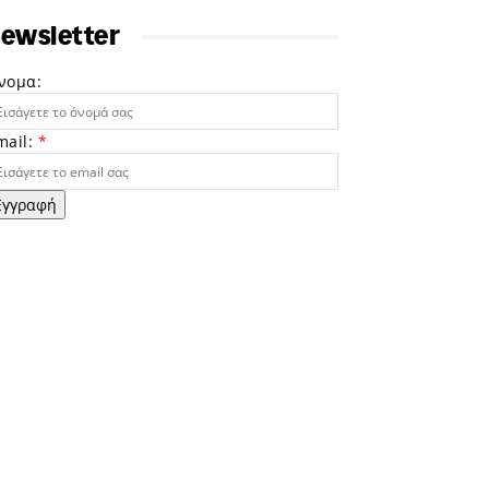
ewsletter
νομα:
mail:
*
Εγγραφή