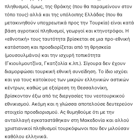
πληθυσμοί, όμως, της Θράκης (που θα παραμείνουν στον
τόπο τους) αλλά και της υπόλοιπης Ελλάδας (που θα
μετακινηθούν υποχρεωτικά προς την Τουρκία) είναι κατά
βάση αγροτικοί πληθυσμοί, γεωργοί και κτηνοτρόφοι. Η
«εθνοτική» τους ταυτότητα βρίσκεται σε μια προ-εθνική
κατάσταση και προσδιορίζεται από τη θρησκεία
(μουσουλμάνοι) και την ισχυρή τοπικότητα
(Γκιουλμουτζίνα, Γκατζολία κ.λπ.). Σίγουρα δεν έχουν
διαμορφώσει τουρκική εθνική συνείδηση. Το ίδιο ισχύει
και για τους κατοίκους των μικρών ελληνικών αστικών
κέντρων, καθώς με εξαίρεση τη Θεσσαλονίκη,
βρίσκονταν έξω από τις διεργασίες του νεοτουρκικού
εθνικισμού. Ακόμη και η γλώσσα αποτελούσε δευτερεύον
στοιχείο προσδιορισμού. Ας θυμηθούμε ότι με την
ανταλλαγή εγκαταστάθηκαν στη Μακεδονία και αλλού
χριστιανικοί πληθυσμοί τουρκόφωνοι που δεν μιλούσαν
καθόλου ελληνικά.