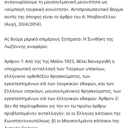
αναγνωρίσουμε τη μουσουλμανική μειονότητα ως
«συμπαγή τουρκική κοινότητα». Αντιπροσωπευτικό δείγμα
αυτής της άποψης είναι το άρθρο του Α. Νταβανέλλου
(Αυγή, 30/4/2014).
Ας δούμε μερικά επιμέρους ζητήματα. Η Συνθήκη της
Λωζάννης αναφέρει:
Άρθρον 1: Από της 1ης Μαΐου 1923, θέλει διενεργηθή η
υποχρεωτική ανταλλαγή των Τούρκων υπηκόων,
ελληνικού ορθοδόξου θρησκεύματος, των
εγκατεστημένων επί των τουρκικών εδαφών, και των
Ελλήνων υπηκόων, μουσουλμανικού θρησκεύματος, των
εγκατεστημένων επί των ελληνικών εδαφών. Άρθρον 2:
Δεν θα περιληφθώσιν εις την εν τω πρώτω άρθρω
προβλεπομένην ανταλλαγήν: α) οι Έλληνες κάτοικοι της
Κωνσταντινουπόλεως· β) οι Μουσουλμάνοι κάτοικοι της