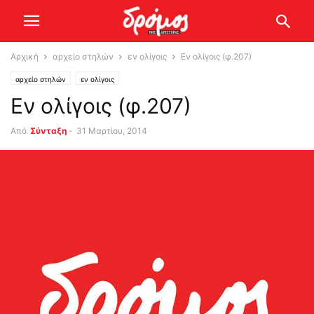
Αρχική
αρχείο στηλών
εν ολίγοις
Εν ολίγοις (φ.207)
αρχείο στηλών
εν ολίγοις
Εν ολίγοις (φ.207)
Από
Σύνταξη
-
31 Μαρτίου, 2014