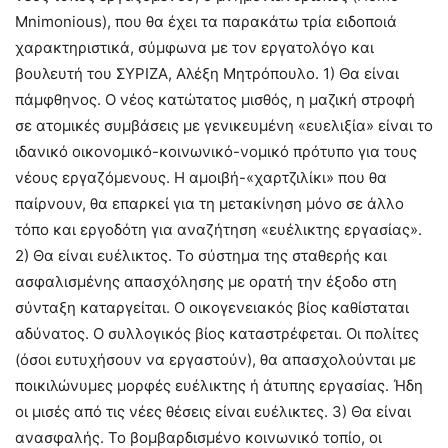
Mnimonious), που θα έχει τα παρακάτω τρία ειδοποιά
χαρακτηριστικά, σύμφωνα με τον εργατολόγο και
βουλευτή του ΣΥΡΙΖΑ, Αλέξη Μητρόπουλο. 1) Θα είναι
πάμφθηνος. Ο νέος κατώτατος μισθός, η μαζική στροφή
σε ατομικές συμβάσεις με γενικευμένη «ευελιξία» είναι το
ιδανικό οικονομικό-κοινωνικό-νομικό πρότυπο για τους
νέους εργαζόμενους. Η αμοιβή-«χαρτζιλίκι» που θα
παίρνουν, θα επαρκεί για τη μετακίνηση μόνο σε άλλο
τόπο και εργοδότη για αναζήτηση «ευέλικτης εργασίας».
2) Θα είναι ευέλικτος. Το σύστημα της σταθερής και
ασφαλισμένης απασχόλησης με ορατή την έξοδο στη
σύνταξη καταργείται. Ο οικογενειακός βίος καθίσταται
αδύνατος. Ο συλλογικός βίος καταστρέφεται. Οι πολίτες
(όσοι ευτυχήσουν να εργαστούν), θα απασχολούνται με
ποικιλώνυμες μορφές ευέλικτης ή άτυπης εργασίας. Ήδη
οι μισές από τις νέες θέσεις είναι ευέλικτες. 3) Θα είναι
ανασφαλής. Το βομβαρδισμένο κοινωνικό τοπίο, οι