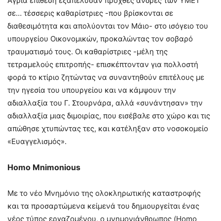
Άγρια επίθεση εξαπέλυσαν προχθές άνδρες των ΥΜΕΤ
σε… τέσσερις καθαρίστριες -που βρίσκονται σε
διαθεσιμότητα και απολύονται τον Μάιο- στο ισόγειο του
υπουργείου Οικονομικών, προκαλώντας τον σοβαρό
τραυματισμό τους. Οι καθαρίστριες -μέλη της
τετραμελούς επιτροπής- επισκέπτονταν για πολλοστή
φορά το κτίριο ζητώντας να συναντηθούν επιτέλους με
την ηγεσία του υπουργείου και να κάμψουν την
αδιαλλαξία του Γ. Στουρνάρα, αλλά «συνάντησαν» την
αδιαλλαξία μιας διμοιρίας, που εισέβαλε στο χώρο και τις
απώθησε χτυπώντας τες, και κατέληξαν στο νοσοκομείο
«Ευαγγελισμός».
Homo Mnimonious
Με το νέο Μνημόνιο της ολοκληρωτικής καταστροφής
και τα προσαρτώμενα κείμενά του δημιουργείται ένας
νέος τύπος εργαζομένου, ο μνημονιάνθρωπος (Homo