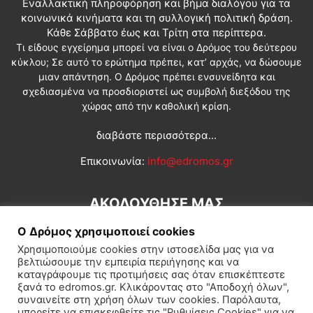
Εναλλακτική πληροφόρηση και βήμα διαλόγου για τα
κοινωνικά κινήματα και τη συλλογική πολιτική δράση.
Κάθε Σάββατο έως και Τρίτη στα περίπτερα.
Τι είδους εγχείρημα μπορεί να είναι ο Δρόμος του δεύτερου
κύκλου; Σε αυτό το ερώτημα πρέπει, κατ’ αρχάς, να δώσουμε
μιαν απάντηση. Ο Δρόμος πρέπει ενσυνείδητα και
σχεδιασμένα να προσδιοριστεί ως συμβολή διεξόδου της
χώρας από την καθολική κρίση.
διαβάστε περισσότερα...
Επικοινωνία:
info@edromos.gr
ΑΚΟΛΟΥΘΗΣΕ ΜΑΣ
Ο Δρόμος χρησιμοποιεί cookies
Χρησιμοποιούμε cookies στην ιστοσελίδα μας για να
βελτιώσουμε την εμπειρία περιήγησης και να
καταγράφουμε τις προτιμήσεις σας όταν επισκέπτεστε
ξανά το edromos.gr. Κλικάροντας στο "Αποδοχή όλων",
συναινείτε στη χρήση όλων των cookies. Παρόλαυτα,
Εγγραφή συνδρομητή
Πολιτική
Διεθνή
Κοινωνία
μπορείτε να επισκεφθείτε τις "Ρυθμίσεις Cookies" για να