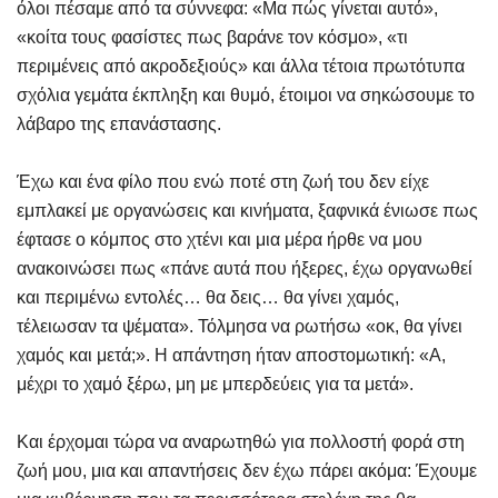
όλοι πέσαμε από τα σύννεφα: «Μα πώς γίνεται αυτό»,
«κοίτα τους φασίστες πως βαράνε τον κόσμο», «τι
περιμένεις από ακροδεξιούς» και άλλα τέτοια πρωτότυπα
σχόλια γεμάτα έκπληξη και θυμό, έτοιμοι να σηκώσουμε το
λάβαρο της επανάστασης.
Έχω και ένα φίλο που ενώ ποτέ στη ζωή του δεν είχε
εμπλακεί με οργανώσεις και κινήματα, ξαφνικά ένιωσε πως
έφτασε ο κόμπος στο χτένι και μια μέρα ήρθε να μου
ανακοινώσει πως «πάνε αυτά που ήξερες, έχω οργανωθεί
και περιμένω εντολές… θα δεις… θα γίνει χαμός,
τέλειωσαν τα ψέματα». Τόλμησα να ρωτήσω «οκ, θα γίνει
χαμός και μετά;». Η απάντηση ήταν αποστομωτική: «Α,
μέχρι το χαμό ξέρω, μη με μπερδεύεις για τα μετά».
Και έρχομαι τώρα να αναρωτηθώ για πολλοστή φορά στη
ζωή μου, μια και απαντήσεις δεν έχω πάρει ακόμα: Έχουμε