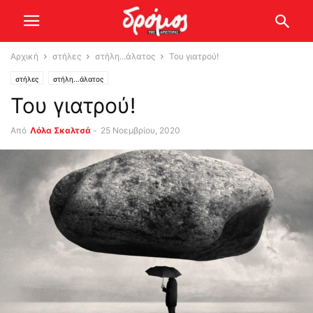
Αρχική
στήλες
στήλη...άλατος
Του γιατρού!
στήλες
στήλη...άλατος
Του γιατρού!
Από
Λόλα Σκαλτσά
-
25 Νοεμβρίου, 2020