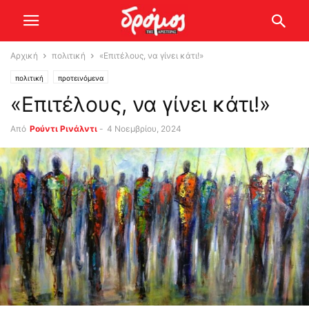
Αρχική
πολιτική
«Επιτέλους, να γίνει κάτι!»
πολιτική
προτεινόμενα
«Επιτέλους, να γίνει κάτι!»
Από
Ρούντι Ρινάλντι
-
4 Νοεμβρίου, 2024