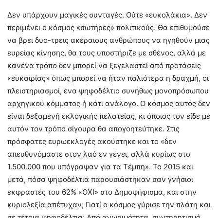
Δεν υπάρχουν μαγικές συνταγές. Ούτε «ευκολάκια». Δεν
περιμένει ο κόσμος «σωτήρες» πολιτικούς. Θα επιθυμούσε
να βρει δυο-τρεις ακέραιους ανθρώπους να ηγηθούν μιας
ευρείας κίνησης, θα τους υποστήριζε με σθένος, αλλά με
κανένα τρόπο δεν μπορεί να ξεγελαστεί από προτάσεις
«ευκαιρίας» όπως μπορεί να ήταν παλιότερα η δραχμή, οι
πλειστηριασμοί, ένα ψηφοδέλτιο συνήθως μονοπρόσωπου
αρχηγικού κόμματος ή κάτι ανάλογο. Ο κόσμος αυτός δεν
είναι δεξαμενή εκλογικής πελατείας, κι όποιος τον είδε με
αυτόν τον τρόπο σίγουρα θα απογοητεύτηκε. Στις
πρόσφατες ευρωεκλογές ακούστηκε και το «δεν
απευθυνόμαστε στον λαό εν γένει, αλλά κυρίως στο
1.500.000 που υπόγραψαν για τα Τέμπη». Το 2015 και
μετά, πόσα ψηφοδέλτια παρουσιάστηκαν σαν γνήσιοι
εκφραστές του 62% «ΟΧΙ» στο Δημοψήφισμα, και στην
κυριολεξία απέτυχαν; Γιατί ο κόσμος γύρισε την πλάτη και
σε τέτοια ψηφοδέλτια; Από ανωριμότητα, συντηρητισμό,