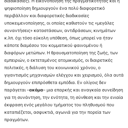
διαδικασίες). Η εικονοποίηση της πραγματικότητας και η
ψηφιοποίηση δημιουργούν ένα πολύ διαφορετικό
περιβάλλον και διαφορετικές διαδικασίες
υποκειμενοποίησης, οι οποίες καθιστούν τις «μεγάλες
συναντήσεις» καταστάσεων, αντιδράσεων, κινημάτων
κ.λπ. όχι τόσο εύκολη υπόθεση, όπως μπορεί να ήταν
κάποτε διαμέσου του κομματικού φαινομένου ή
διαφόρων μετώπων. Η θραυσματοποίηση της ζωής, των
εμπειριών, ο εκτεταμένος ατομικισμός, οι διαιρετικές
πολιτικές, η διάλυση του κοινωνικού χρόνου, ο
γιγαντισμός μηχανισμών ελέγχου και χειρισμού, όλα αυτά
δημιουργούν επιπρόσθετα εμπόδια. Εν ολίγοις δεν
παράγεται –
ακόμα
– μια επαρκής και αναγκαία συνείδηση
για τη συνάντηση, την ενότητα, τη σύνθεση και την ενιαία
έκφραση ενός μεγάλου τμήματος του πληθυσμού που
καταπιέζεται, ασφυκτιά, αγωνιά για την πορεία των
πραγμάτων.