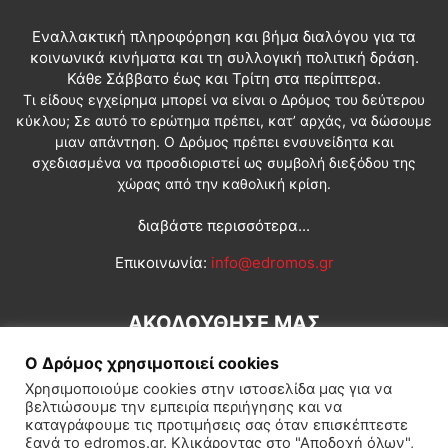
Εναλλακτική πληροφόρηση και βήμα διαλόγου για τα
κοινωνικά κινήματα και τη συλλογική πολιτική δράση.
Κάθε Σάββατο έως και Τρίτη στα περίπτερα.
Τι είδους εγχείρημα μπορεί να είναι ο Δρόμος του δεύτερου
κύκλου; Σε αυτό το ερώτημα πρέπει, κατ’ αρχάς, να δώσουμε
μιαν απάντηση. Ο Δρόμος πρέπει ενσυνείδητα και
σχεδιασμένα να προσδιοριστεί ως συμβολή διεξόδου της
χώρας από την καθολική κρίση.
διαβάστε περισσότερα...
Επικοινωνία:
info@edromos.gr
ΑΚΟΛΟΥΘΗΣΕ ΜΑΣ
Ο Δρόμος χρησιμοποιεί cookies
Χρησιμοποιούμε cookies στην ιστοσελίδα μας για να
βελτιώσουμε την εμπειρία περιήγησης και να
καταγράφουμε τις προτιμήσεις σας όταν επισκέπτεστε
ξανά το edromos.gr. Κλικάροντας στο "Αποδοχή όλων",