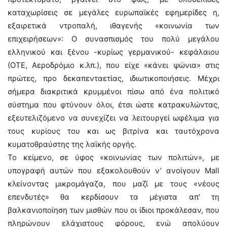
καταχωρίσεις σε μεγάλες ευρωπαϊκές εφημερίδες η,
εξαιρετικά ντροπαλή, ιθαγενής «κοινωνία των
επιχειρήσεων»: Ο συνασπισμός του πολύ μεγάλου
ελληνικού και ξένου -κυρίως γερμανικού- κεφάλαιου
(ΟΤΕ, Αεροδρόμιο κ.λπ.), που είχε «κάνει ψώνια» στις
πρώτες, προ δεκαπενταετίας, ιδιωτικοποιήσεις. Μέχρι
σήμερα διακριτικά κρυμμένοι πίσω από ένα πολιτικό
σύστημα που φτύνουν όλοι, έτσι ώστε κατρακυλώντας,
εξευτελιζόμενο να συνεχίζει να λειτουργεί ωφέλιμα για
τους κυρίους του και ως βιτρίνα και ταυτόχρονα
κυματοθραύστης της λαϊκής οργής.
Το κείμενο, σε ύφος «κοινωνίας των πολιτών», με
υπογραφή αυτών που εξακολουθούν ν’ ανοίγουν Mall
κλείνοντας μικρομάγαζα, που μαζί με τους «νέους
επενδυτές» θα κερδίσουν τα μέγιστα απ’ τη
βαλκανιοποίηση των μισθών που οι ίδιοι προκάλεσαν, που
πληρώνουν ελάχιστους φόρους, ενώ απολύουν