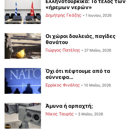
Ελληνοτουρκικά: Το τέλος των
«ήρεμων νερών»
Δημήτρης Γκάζης
-
1 Ιουνίου, 2026
Οι χώροι δουλειάς, παγίδες
θανάτου
Γιώργος Πατέλης
-
27 Μαΐου, 2026
Όχι ότι πέφτουμε από τα
σύννεφα…
Ερρίκος Φινάλης
-
10 Μαΐου, 2026
Άμυνα ή αρπαχτή;
Νίκος Ταυρής
-
3 Μαΐου, 2026