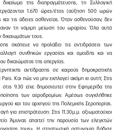
 δικαίωμα της διαπραγμάτευσης, τη Συλλογική
εργάζονται 1.670 ώρες/έτος (αύξηση 500 ωρών
ς και τις άδειες ασθενείας. Όταν ασθενούσαν, δεν
βαναν τη νόμιμη μείωση του ωραρίου. Όλα αυτά
 δικαιωμάτων τους.
ησης σκόπευε να προλάβει τις αντιδράσεις των
αλλαγή συνθηκών εργασίας και αμοιβής και να
του δικαιώματος της απεργίας.
ερνητικής αντίδρασης σε καιρούς δημοκρατικής
Pais. Και πώς να μην εκπλαγεί ακόμη κι αυτή; Στις
, στις 9.30 είχε δημοσιευτεί στην Εφημερίδα της
οποίησης των αεροδρομίων. Αμέσως συγκλήθηκε
ργού και του αρχηγού της Πολεμικής Σεροπορίας.
αγή για επιστράτευση. Στις 11.30μ.μ. αξιωματούχοι
γείο Άμυνας απαιτεί την παρουσία των ελεγκτών
ργασίας τους». Η στρατιωτική αστυνομία βάδισε