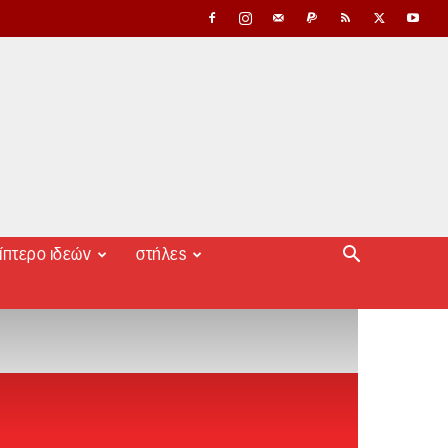
ίπτερο ιδεών
στήλες