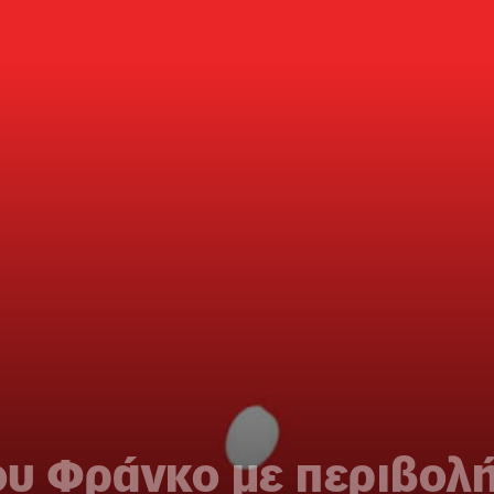
ου Φράνκο με περιβολ