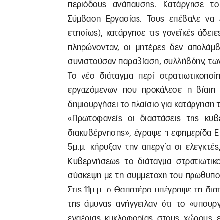
περιόδους ανάπαυσης. Κατάργησε το
Σύμβαση Εργασίας. Τους επέβαλε να 
ετησίως), κατάργησε τις γονεϊκές άδειε
πληρώνονταν, οι μητέρες δεν απολάμ
συνιστούσαν παραβίαση, συλλήβδην, των
Το νέο διάταγμα περί στρατιωτικοποί
εργαζόμενων που προκάλεσε η βίαιη 
δημιουργήσει το πλαίσιο για κατάργηση 
«Πρωτοφανείς οι διαστάσεις της κυβ
διακυβέρνησης», έγραψε η εφημερίδα El 
5μ.μ. κήρυξαν την απεργία οι ελεγκτές
Κυβερνήσεως το διάταγμα στρατιωτικ
σύσκεψη με τη συμμετοχή του πρωθυπου
Στις 11μ.μ. ο Θαπατέρο υπέγραψε τη διατ
της άμυνας ανήγγειλαν ότι το «υπουρ
εναέριας κυκλοφορίας στους χώρους ε