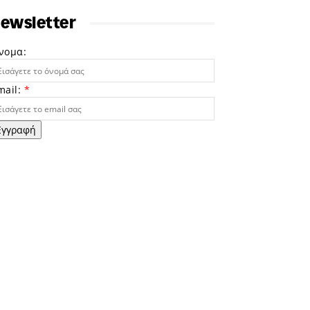
ewsletter
νομα:
mail:
*
Εγγραφή