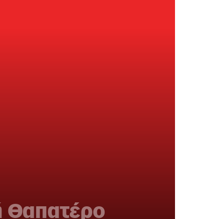
ή Θαπατέρο