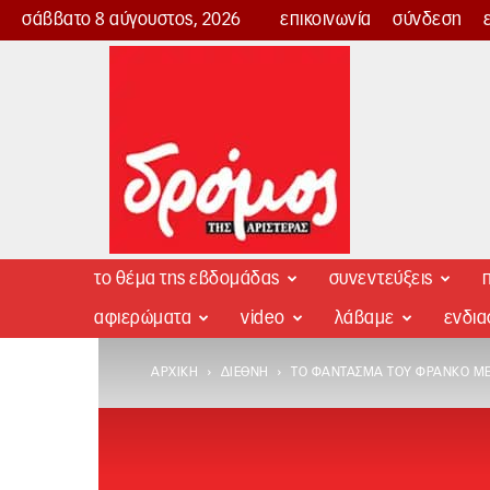
σάββατο 8 αύγουστος, 2026
επικοινωνία
σύνδεση
Δρόμος
της
Αριστεράς
το θέμα της εβδομάδας
συνεντεύξεις
π
αφιερώματα
video
λάβαμε
ενδι
ΑΡΧΙΚΉ
ΔΙΕΘΝΉ
ΤΟ ΦΆΝΤΑΣΜΑ ΤΟΥ ΦΡΆΝΚΟ ΜΕ