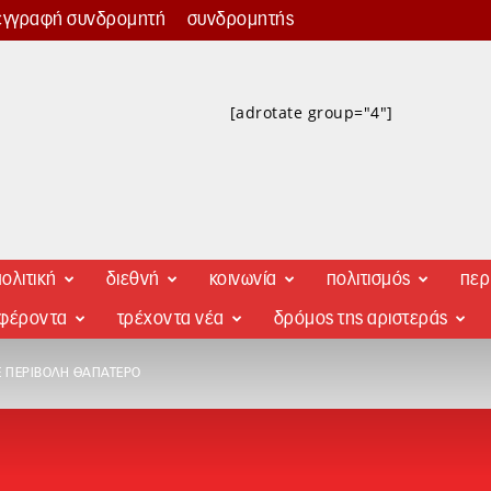
εγγραφή συνδρομητή
συνδρομητής
[adrotate group="4"]
ολιτική
διεθνή
κοινωνία
πολιτισμός
περ
αφέροντα
τρέχοντα νέα
δρόμος της αριστεράς
 ΠΕΡΙΒΟΛΉ ΘΑΠΑΤΈΡΟ