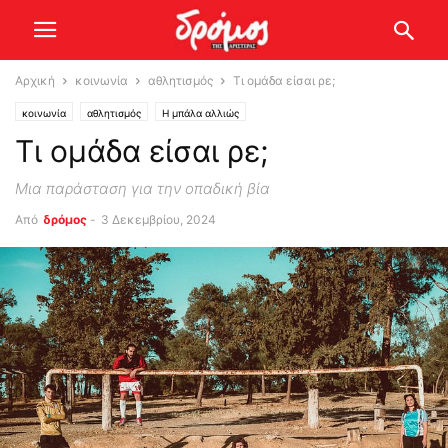
Αρχική
κοινωνία
αθλητισμός
Τι ομάδα είσαι ρε;
κοινωνία
αθλητισμός
Η μπάλα αλλιώς
Τι ομάδα είσαι ρε;
Μια παράσταση για την οπαδική βία
Από
δρόμος
-
3 Δεκεμβρίου, 2024