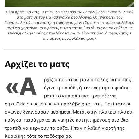
Όλοι προφυλάκιση…Στη φωτο η εξέδρα των οπαδών του Παναιτωλικού
στο ματς με τον Παναθηναϊκό στο Αγρίνιο. Οι «Warriors» του
Παναιτωλικού σε ανάρτησή τους έγραψαν: «Σε αυτό το coreo επιλέξαμε
αντί για χαρτόνια να αφήσουμε τα αποτυπώματά μας σε σακούλες ως
ένδειξη αλληλεγγύης στον Νίκο Ρωμανό. Είμαστε όλοι ένοχοι, ζητάμε
την άμεση προφυλάκισή μας».
Αρχίζει το ματς
«Α
ρχίζει το ματς» ήταν ο τίτλος εκπομπής,
έγινε τραγούδι, ήταν εγερτήρια φράση
μετά το κυριακάτικο τραπέζι: να
σηκωθείς όπως-όπως να προλάβεις το ματς. Γιατί τότε οι
αγώνες ξεκινούσαν μεσημέρι. Μετά, στην πλατεία πλάκα,
πρόγκα, πειράγματα µε νικητές και ηττημένους στο ίδιο
τραπέζι να κερνούν τα ούζα. Ήταν η λαϊκή γιορτή της
Κυριακής τότε το ποδόσφαιρο.