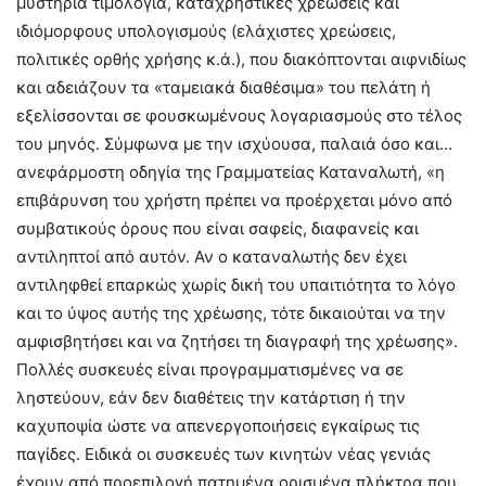
μυστήρια τιμολόγια, καταχρηστικές χρεώσεις και
ιδιόμορφους υπολογισμούς (ελάχιστες χρεώσεις,
πολιτικές ορθής χρήσης κ.ά.), που διακόπτονται αιφνιδίως
και αδειάζουν τα «ταμειακά διαθέσιμα» του πελάτη ή
εξελίσσονται σε φουσκωμένους λογαριασμούς στο τέλος
του μηνός. Σύμφωνα με την ισχύουσα, παλαιά όσο και…
ανεφάρμοστη οδηγία της Γραμματείας Καταναλωτή, «η
επιβάρυνση του χρήστη πρέπει να προέρχεται μόνο από
συμβατικούς όρους που είναι σαφείς, διαφανείς και
αντιληπτοί από αυτόν. Αν ο καταναλωτής δεν έχει
αντιληφθεί επαρκώς χωρίς δική του υπαιτιότητα το λόγο
και το ύψος αυτής της χρέωσης, τότε δικαιούται να την
αμφισβητήσει και να ζητήσει τη διαγραφή της χρέωσης».
Πολλές συσκευές είναι προγραμματισμένες να σε
ληστεύουν, εάν δεν διαθέτεις την κατάρτιση ή την
καχυποψία ώστε να απενεργοποιήσεις εγκαίρως τις
παγίδες. Ειδικά οι συσκευές των κινητών νέας γενιάς
έχουν από προεπιλογή πατημένα ορισμένα πλήκτρα που