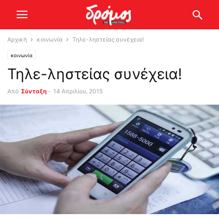
Αρχική
κοινωνία
Τηλε-ληστείας συνέχεια!
κοινωνία
Τηλε-ληστείας συνέχεια!
Από
Σύνταξη
-
14 Απριλίου, 2015