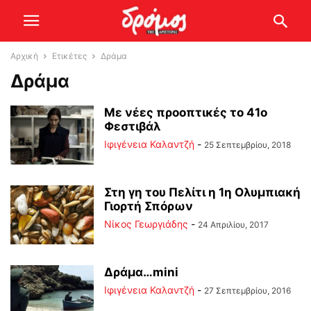
Αρχική
Ετικέτες
Δράμα
Δράμα
Με νέες προοπτικές το 41ο
Φεστιβάλ
Ιφιγένεια Καλαντζή
-
25 Σεπτεμβρίου, 2018
Στη γη του Πελίτι η 1η Ολυμπιακή
Γιορτή Σπόρων
Νίκος Γεωργιάδης
-
24 Απριλίου, 2017
Δράμα…mini
Ιφιγένεια Καλαντζή
-
27 Σεπτεμβρίου, 2016