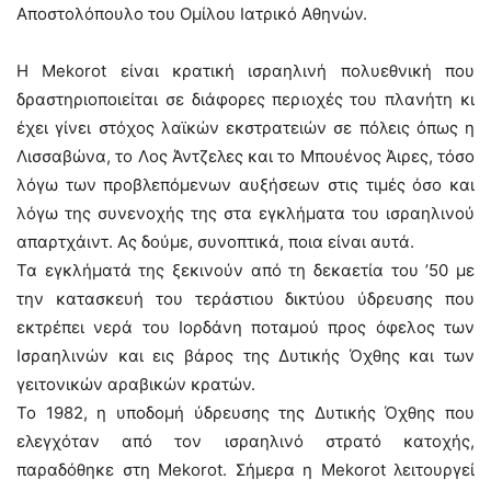
Αποστολόπουλο του Ομίλου Ιατρικό Αθηνών.
Η Mekorot είναι κρατική ισραηλινή πολυεθνική που
δραστηριοποιείται σε διάφορες περιοχές του πλανήτη κι
έχει γίνει στόχος λαϊκών εκστρατειών σε πόλεις όπως η
Λισσαβώνα, το Λος Άντζελες και το Μπουένος Άιρες, τόσο
λόγω των προβλεπόμενων αυξήσεων στις τιμές όσο και
λόγω της συνενοχής της στα εγκλήματα του ισραηλινού
απαρτχάιντ. Ας δούμε, συνοπτικά, ποια είναι αυτά.
Τα εγκλήματά της ξεκινούν από τη δεκαετία του ’50 με
την κατασκευή του τεράστιου δικτύου ύδρευσης που
εκτρέπει νερά του Ιορδάνη ποταμού προς όφελος των
Ισραηλινών και εις βάρος της Δυτικής Όχθης και των
γειτονικών αραβικών κρατών.
Το 1982, η υποδομή ύδρευσης της Δυτικής Όχθης που
ελεγχόταν από τον ισραηλινό στρατό κατοχής,
παραδόθηκε στη Mekorot. Σήμερα η Mekorot λειτουργεί