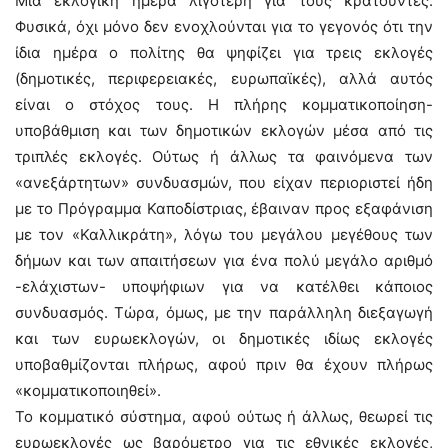
Μια εκλογική ημέρα λιγότερη για τους κρατούντες.
Φυσικά, όχι μόνο δεν ενοχλούνται για το γεγονός ότι την
ίδια ημέρα ο πολίτης θα ψηφίζει για τρεις εκλογές
(δημοτικές, περιφερειακές, ευρωπαϊκές), αλλά αυτός
είναι ο στόχος τους. Η πλήρης κομματικοποίηση-
υποβάθμιση και των δημοτικών εκλογών μέσα από τις
τριπλές εκλογές. Ούτως ή άλλως τα φαινόμενα των
«ανεξάρτητων» συνδυασμών, που είχαν περιοριστεί ήδη
με το Πρόγραμμα Καποδίστριας, έβαιναν προς εξαφάνιση
με τον «Καλλικράτη», λόγω του μεγάλου μεγέθους των
δήμων και των απαιτήσεων για ένα πολύ μεγάλο αριθμό
-ελάχιστων- υποψήφιων για να κατέλθει κάποιος
συνδυασμός. Τώρα, όμως, με την παράλληλη διεξαγωγή
και των ευρωεκλογών, οι δημοτικές ιδίως εκλογές
υποβαθμίζονται πλήρως, αφού πριν θα έχουν πλήρως
«κομματικοποιηθεί».
Το κομματικό σύστημα, αφού ούτως ή άλλως, θεωρεί τις
ευρωεκλογές ως βαρόμετρο για τις εθνικές εκλογές,