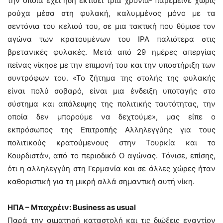
την οποία έχει ήδη εκτίσει τρία χρόνια- παρέμεινε χωρίς
ρούχα μέσα στη φυλακή, καλυμμένος μόνο με τα
σεντόνια του κελιού του, σε μια τακτική που θύμισε τον
αγώνα των κρατουμένων του ΙΡΑ παλιότερα στις
βρετανικές φυλακές. Μετά από 29 ημέρες απεργίας
πείνας νίκησε με την επιμονή του και την υποστήριξη των
συντρόφων του. «Το ζήτημα της στολής της φυλακής
είναι πολύ σοβαρό, είναι μια ένδειξη υποταγής στο
σύστημα και απάλειψης της πολιτικής ταυτότητας, την
οποία δεν μπορούμε να δεχτούμε», μας είπε ο
εκπρόσωπος της Επιτροπής Αλληλεγγύης για τους
πολιτικούς κρατούμενους στην Τουρκία και το
Κουρδιστάν, από το περιοδικό Ο αγώνας. Τόνισε, επίσης,
ότι η αλληλεγγύη στη Γερμανία και σε άλλες χώρες ήταν
καθοριστική για τη μικρή αλλά σημαντική αυτή νίκη.
ΗΠΑ – Μπαχρέιν: Business as usual
Παρά την αιματηρή καταστολή και τις διώξεις εναντίον