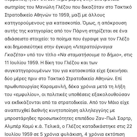
σωτηρίας του Μανώλη Γλέζου που δικαζόταν στο Τακτικό
Στρατοδικείο Αθηνών το 1959, μαζί με άλλους
κατηγορούμενους για κατασκοπία. Όμως, η απόκρουση
αυτής της κατηγορίας από τον Πάρνη στηρίζεται σε ένα
αδιάσειστο στοιχείο: το ποίημα που έγραψε για τον Γλέζο
και δημοσιεύτηκε στην έγκυρη
«Λιτερατούρναγια
Γκαζέτα»
υπό τον τίτλο
«Να σταματήσουμε το δήμιο»
, στις
11 Ιουλίου 1959. Η δίκη του Γλέζου και των
συγκατηγορουμένων του για κατασκοπία είχε ξεκινήσει
δύο μέρες πριν στο Τακτικό Στρατοδικείο Αθηνών. Επί
πρωθυπουργίας Καραμανλή, δέκα χρόνια μετά τη λήξη
του «εμφυλίου», οι πολιτικές υποθέσεις εξακολουθούσαν
να εκδικάζονται από τα στρατοδικεία. Από τον Μάιο είχε
αναπτυχθεί διεθνής κινητοποίηση αλληλεγγύης με
μπροστάρηδες προσωπικότητες επιπέδου Ζαν-Πωλ Σαρτρ,
Αλμπέρ Καμύ κ.ά. Τελικά, ο Γλέζος καταδικάστηκε στις 22
Ιουλίου 1959 σε 5 χρόνια φυλάκιση, 4 χρόνια εκτόπιση