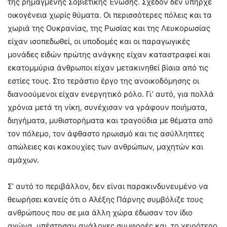
της ρημαγμένης Σοβιετικής Ένωσης. Σχεδόν δεν υπήρχε
οικογένεια χωρίς θύματα. Οι περισσότερες πόλεις και τα
χωριά της Ουκρανίας, της Ρωσίας και της Λευκορωσίας
είχαν ισοπεδωθεί, οι υποδομές και οι παραγωγικές
μονάδες ειδών πρώτης ανάγκης είχαν καταστραφεί και
εκατομμύρια άνθρωποι είχαν μετακινηθεί βίαια από τις
εστίες τους. Στο τεράστιο έργο της ανοικοδόμησης οι
διανοούμενοι είχαν ενεργητικό ρόλο. Γι’ αυτό, για πολλά
χρόνια μετά τη νίκη, συνέχισαν να γράφουν ποιήματα,
διηγήματα, μυθιστορήματα και τραγούδια με θέματα από
τον πόλεμο, τον άφθαστο ηρωισμό και τις ασύλληπτες
απώλειες και κακουχίες των ανθρώπων, μαχητών και
αμάχων.
Σ’ αυτό το περιβάλλον, δεν είναι παρακινδυνευμένο να
θεωρήσει κανείς ότι ο Αλέξης Πάρνης συμβόλιζε τους
ανθρώπους που σε μια άλλη χώρα έδωσαν τον ίδιο
αγώνα, υπέστησαν ανάλογες συμφορές και, το χειρότερο,