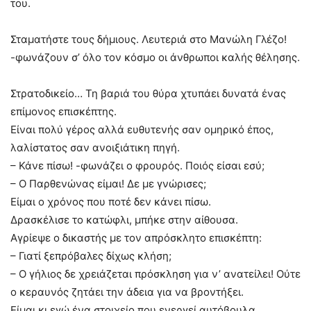
του.
Σταματήστε τους δήμιους. Λευτεριά στο Μανώλη Γλέζο!
-φωνάζουν σ’ όλο τον κόσμο οι άνθρωποι καλής θέλησης.
Στρατοδικείο… Τη βαριά του θύρα χτυπάει δυνατά ένας
επίμονος επισκέπτης.
Είναι πολύ γέρος αλλά ευθυτενής σαν ομηρικό έπος,
λαλίστατος σαν ανοιξιάτικη πηγή.
– Κάνε πίσω! -φωνάζει ο φρουρός. Ποιός είσαι εσύ;
– Ο Παρθενώνας είμαι! Δε με γνώρισες;
Είμαι ο χρόνος που ποτέ δεν κάνει πίσω.
Δρασκέλισε το κατώφλι, μπήκε στην αίθουσα.
Αγρίεψε ο δικαστής με τον απρόσκλητο επισκέπτη:
– Γιατί ξεπρόβαλες δίχως κλήση;
– Ο γήλιος δε χρειάζεται πρόσκληση για ν’ ανατείλει! Ούτε
ο κεραυνός ζητάει την άδεια για να βροντήξει.
Είμαι κι εγώ ένα στοιχείο που ενεργεί αυτόβουλα.