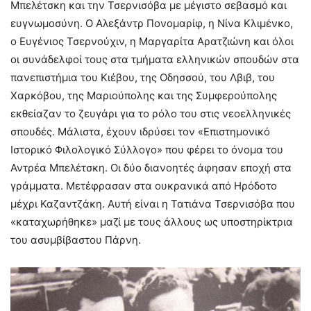
Μπελέτσκη και την Τσερνισόβα με μέγιστο σεβασμό και
ευγνωμοσύνη. Ο Αλεξάντρ Πονομαρίφ, η Νίνα Κλιμένκο,
ο Ευγένιος Τσερνούχιν, η Μαργαρίτα Αρατζιώνη και όλοι
οι συνάδελφοί τους στα τμήματα ελληνικών σπουδών στα
πανεπιστήμια του Κιέβου, της Οδησσού, του Λβιβ, του
Χαρκόβου, της Μαριούπολης και της Συμφερούπολης
εκθείαζαν το ζευγάρι για το ρόλο του στις νεοελληνικές
σπουδές. Μάλιστα, έχουν ιδρύσει τον «Επιστημονικό
Ιστορικό Φιλολογικό Σύλλογο» που φέρει το όνομα του
Αντρέα Μπελέτσκη. Οι δύο διανοητές άφησαν εποχή στα
γράμματα. Μετέφρασαν στα ουκρανικά από Ηρόδοτο
μέχρι Καζαντζάκη. Αυτή είναι η Τατιάνα Τσερνισόβα που
«καταχωρήθηκε» μαζί με τους άλλους ως υποστηρίκτρια
του ασυμβίβαστου Πάρνη.