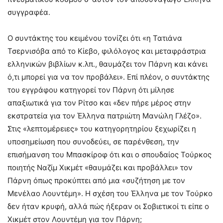
συγγραφέα.
Ο συντάκτης του κειμένου τονίζει ότι «η Τατιάνα
Τσερνισόβα από το Κίεβο, φιλόλογος και μεταφράστρια
ελληνικών βιβλίων κ.λπ., θαυμάζει τον Πάρνη και κάνει
ό,τι μπορεί για να τον προβάλει». Επί πλέον, ο συντάκτης
του εγγράφου κατηγορεί τον Πάρνη ότι μίλησε
απαξιωτικά για τον Ρίτσο και «δεν πήρε μέρος στην
εκστρατεία για τον Έλληνα πατριώτη Μανώλη Γλέζο».
Στις «λεπτομέρειες» του κατηγορητηρίου ξεχωρίζει η
υποσημείωση που συνοδεύει, σε παρένθεση, την
επισήμανση του Μπασκίροφ ότι και ο σπουδαίος Τούρκος
ποιητής Ναζίμ Χικμέτ «θαυμάζει και προβάλλει» τον
Πάρνη όπως προκύπτει από μια «συζήτηση με τον
Μενέλαο Λουντέμη». Η σχέση του Έλληνα με τον Τούρκο
δεν ήταν κρυφή, αλλά πώς ήξεραν οι Σοβιετικοί τι είπε ο
Χικμέτ στον Λουντέμη για τον Πάρνη;