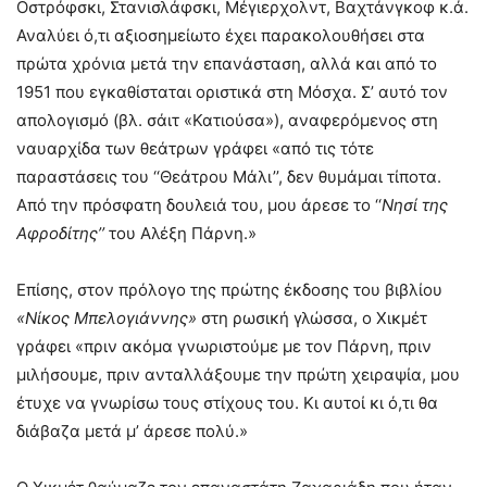
Οστρόφσκι, Στανισλάφσκι, Μέγιερχολντ, Βαχτάνγκοφ κ.ά.
Αναλύει ό,τι αξιοσημείωτο έχει παρακολουθήσει στα
πρώτα χρόνια μετά την επανάσταση, αλλά και από το
1951 που εγκαθίσταται οριστικά στη Μόσχα. Σ’ αυτό τον
απολογισμό (βλ. σάιτ «Κατιούσα»), αναφερόμενος στη
ναυαρχίδα των θεάτρων γράφει «από τις τότε
παραστάσεις του ‘‘Θεάτρου Μάλι’’, δεν θυμάμαι τίποτα.
Από την πρόσφατη δουλειά του, μου άρεσε το ‘‘
Νησί της
Αφροδίτης’’
του Αλέξη Πάρνη.»
Επίσης, στον πρόλογο της πρώτης έκδοσης του βιβλίου
«Νίκος Μπελογιάννης»
στη ρωσική γλώσσα, ο Χικμέτ
γράφει «πριν ακόμα γνωριστούμε με τον Πάρνη, πριν
μιλήσουμε, πριν ανταλλάξουμε την πρώτη χειραψία, μου
έτυχε να γνωρίσω τους στίχους του. Κι αυτοί κι ό,τι θα
διάβαζα μετά μ’ άρεσε πολύ.»