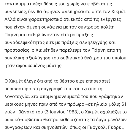
«αντικομματικές» θέσεις του χωρίς να φοβάται τις
συνέπειες, δεν θα άφηναν ανεπηρέαστο ούτε τον Χικμέτ.
Αλλά είναι χαρακτηριστικό ότι εκτός από τις ενέργειες
που είχαν άμεση συνάφεια με τον σύντροφο πολίτη
Πάρνη και εκδηλώνονταν είτε με πράξεις
συναδελφικότητας είτε με πράξεις αλληλεγγύης και
προστασίας, ο Χικμέτ δεν παρέλειψε τον Πάρνη από τη
συνολική αξιολόγηση του σοβιετικού θεάτρου του οποίου
ήταν αφοσιωμένος μύστης.
Ο Χικμέτ έλεγε ότι από το θέατρο είχε επηρεαστεί
περισσότερο στη συγγραφή του και όχι από τη
λογοτεχνία. Στα απομνημονεύματά του που γράφτηκαν
μερικούς μήνες πριν από τον πρόωρο –σε ηλικία μόλις 61
ετών– θάνατό του (3 Ιουνίου 1963), ο Χικμέτ σχολιάζει το
ρωσικό-σοβιετικό θέατρο εκθειάζοντας τα έργα μεγάλων
συγγραφέων και σκηνοθετών, όπως οι Γκόγκολ, Γκόρκι,