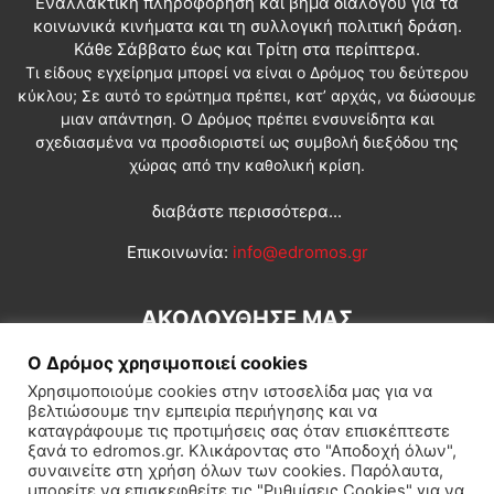
Εναλλακτική πληροφόρηση και βήμα διαλόγου για τα
κοινωνικά κινήματα και τη συλλογική πολιτική δράση.
Κάθε Σάββατο έως και Τρίτη στα περίπτερα.
Τι είδους εγχείρημα μπορεί να είναι ο Δρόμος του δεύτερου
κύκλου; Σε αυτό το ερώτημα πρέπει, κατ’ αρχάς, να δώσουμε
μιαν απάντηση. Ο Δρόμος πρέπει ενσυνείδητα και
σχεδιασμένα να προσδιοριστεί ως συμβολή διεξόδου της
χώρας από την καθολική κρίση.
διαβάστε περισσότερα...
Επικοινωνία:
info@edromos.gr
ΑΚΟΛΟΥΘΗΣΕ ΜΑΣ
Ο Δρόμος χρησιμοποιεί cookies
Χρησιμοποιούμε cookies στην ιστοσελίδα μας για να
βελτιώσουμε την εμπειρία περιήγησης και να
καταγράφουμε τις προτιμήσεις σας όταν επισκέπτεστε
ξανά το edromos.gr. Κλικάροντας στο "Αποδοχή όλων",
συναινείτε στη χρήση όλων των cookies. Παρόλαυτα,
Εγγραφή συνδρομητή
Πολιτική
Διεθνή
Κοινωνία
μπορείτε να επισκεφθείτε τις "Ρυθμίσεις Cookies" για να