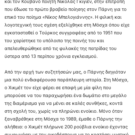
και τον Κουβανό ποιητή Νικολάς Γκιγιέν, στην επιτροπή
που έδωσε το πρώτο βραβείο ποίησης στον Πάρνη για το
επικό του ποίημα
«Νίκος Μπελογιάννης»
. Η φιλική και
λογοτεχνική τους σχέση εξελίχθηκε στη Μόσχα όπου είχε
εγκατασταθεί ο Τούρκος συγγραφέας από το 1951 που
του χαρίστηκε το υπόλοιπο της ποινής του και
απελευθερώθηκε από τις φυλακές της πατρίδας του
ύστερα από 13 περίπου χρόνια εγκλεισμού.
Από την αρχή των συζητήσεών μας, ο Πάρνης διηγιόταν
μια πολύ ενδιαφέρουσα παράπλευρη ιστορία. Στη Μόσχα,
ο Χικμέτ τον είχε φέρει σε επαφή με μία φίλη που
μπορούσε να του παραχωρήσει ένα δωμάτιο στο μεγάλο
της διαμέρισμα για να μένει σε καλές συνθήκες, κοντά
στη σχολή του, χωρίς να πληρώνει ενοίκιο. Μόνο όταν
ξαναβρέθηκε στη Μόσχα το 1989, έμαθε ο Πάρνης την
αλήθεια: ο Χικμέτ πλήρωνε 200 ρούβλια ενοίκιο έχοντας
συμφωνήσει με την οικοδέσποινα να το κρατήσει μυστικό