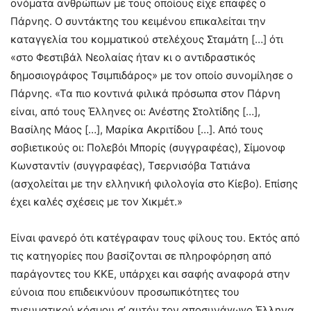
ονόματα ανθρώπων με τους οποίους είχε επαφές ο
Πάρνης. Ο συντάκτης του κειμένου επικαλείται την
καταγγελία του κομματικού στελέχους Σταμάτη […] ότι
«στο Φεστιβάλ Νεολαίας ήταν κι ο αντιδραστικός
δημοσιογράφος Τσιμπιδάρος» με τον οποίο συνομίλησε ο
Πάρνης. «Τα πιο κοντινά φιλικά πρόσωπα στον Πάρνη
είναι, από τους Έλληνες οι: Ανέστης Στολτίδης […],
Βασίλης Μάος […], Μαρίκα Ακριτίδου […]. Από τους
σοβιετικούς οι: Πολεβόι Μπορίς (συγγραφέας), Σίμονοφ
Κωνσταντίν (συγγραφέας), Τσερνισόβα Τατιάνα
(ασχολείται με την ελληνική φιλολογία στο Κίεβο). Επίσης
έχει καλές σχέσεις με τον Χικμέτ.»
Είναι φανερό ότι κατέγραφαν τους φίλους του. Εκτός από
τις κατηγορίες που βασίζονται σε πληροφόρηση από
παράγοντες του ΚΚΕ, υπάρχει και σαφής αναφορά στην
εύνοια που επιδεικνύουν προσωπικότητες του
πνευματικού κόσμου σ’ αυτόν τον αποσυνάγωγο Έλληνα