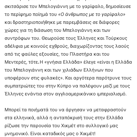
σκιτσάρισε τον Μπελογιάννη με το γαρίφαλο, δημοσίευσε
το περίφημο ποίημά του
«Ο άνθρωπος με το γαρίφαλο»
και δραστηριοποιήθηκε με παρεμβάσεις σε διάφορες
χώρες για τη διάσωση του Μπελογιάννη και των
συντρόφων του. Θεωρούσε τους Έλληνες και Τούρκους
αδέλφια με κοινούς εχθρούς, διαχωρίζοντας τους λαούς
από τις φαύλες εξουσίες, του Πλαστήρα και του
Μεντερές, τότε
.
Η «γνήσια Ελλάδα» έλεγε «είναι η Ελλάδα
του Μπελογιάννη και των χιλιάδων Ελλήνων που
υποφέρουν στις φυλακές». Και αργότερα παρότρυνε τους
συμπατριώτες του στην Κύπρο να παλέψουν μαζί με τους
Έλληνες ενάντια στον αγγλοαμερικάνικο ιμπεριαλισμό.
Μπορεί τα ποιήματά του να άργησαν να μεταφραστούν
στα ελληνικά, αλλά η ανταπόκρισή τους στην Ελλάδα
ρίζωσε την παρουσία του Χικμέτ στο συλλογικό μας
μνημονικό. Είναι καταδικός μας ο Χικμέτ!