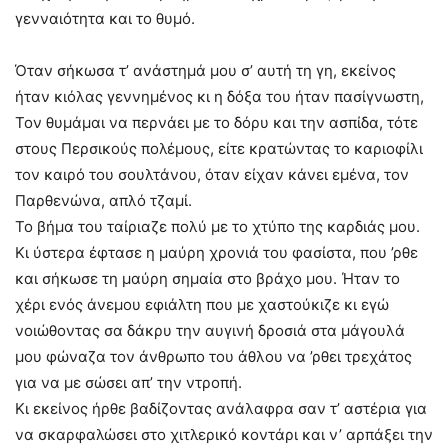
γενναιότητα και το θυμό.
Όταν σήκωσα τ’ ανάστημά μου σ’ αυτή τη γη, εκείνος
ήταν κιόλας γεννημένος κι η δόξα του ήταν πασίγνωστη,
Τον θυμάμαι να περνάει με το δόρυ και την ασπίδα, τότε
στους Περσικούς πολέμους, είτε κρατώντας το καριοφίλι
τον καιρό του σουλτάνου, όταν είχαν κάνει εμένα, τον
Παρθενώνα, απλό τζαμί.
Το βήμα του ταίριαζε πολύ με το χτύπο της καρδιάς μου.
Κι ύστερα έφτασε η μαύρη χρονιά του φασίστα, που ’ρθε
και σήκωσε τη μαύρη σημαία στο βράχο μου. Ήταν το
χέρι ενός άνεμου εφιάλτη που με χαστούκιζε κι εγώ
νοιώθοντας σα δάκρυ την αυγινή δροσιά στα μάγουλά
μου φώναζα τον άνθρωπο του άθλου να ’ρθει τρεχάτος
για να με σώσει απ’ την ντροπή.
Κι εκείνος ήρθε βαδίζοντας ανάλαφρα σαν τ’ αστέρια για
να σκαρφαλώσει στο χιτλερικό κοντάρι και ν’ αρπάξει την