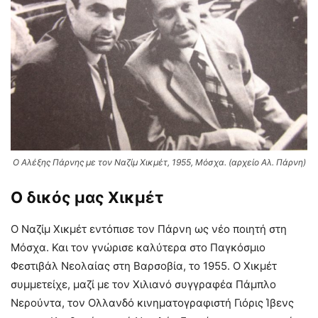
Ο Αλέξης Πάρνης με τον Ναζίμ Χικμέτ, 1955, Μόσχα. (αρχείο Αλ. Πάρνη)
Ο δικός μας Χικμέτ
Ο Ναζίμ Χικμέτ εντόπισε τον Πάρνη ως νέο ποιητή στη
Μόσχα. Και τον γνώρισε καλύτερα στο Παγκόσμιο
Φεστιβάλ Νεολαίας στη Βαρσοβία, το 1955. Ο Χικμέτ
συμμετείχε, μαζί με τον Χιλιανό συγγραφέα Πάμπλο
Νερούντα, τον Ολλανδό κινηματογραφιστή Γιόρις Ίβενς