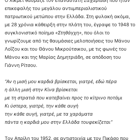
Ο Χικμέτ θαύμαζε τον επαναστάτη Ζαχαριάδη που ήταν
επικεφαλής του μεγάλου αντιιμπεριαλιστικού
πατριωτικού μετώπου στην Ελλάδα. Στη φυλακή ακόμα,
με 28 χρόνια κάθειρξη στην πλάτη του, έγραψε το 1948 το
συγκλονιστικό ποίημα
«Στηθάγχη»
, που όλοι το
γνωρίζουμε από τις θαυμάσιες μελοποιήσεις του Μάνου
Λοΐζου και του Θάνου Μικρούτσικου, με τις φωνές του
Μάνου και της Μαρίας Δημητριάδη, σε απόδοση του
Γιάννη Ρίτσου.
“Αν η μισή μου καρδιά βρίσκεται, γιατρέ, εδώ πέρα
η άλλη μισή στην Κίνα βρίσκεται
με τη στρατιά που κατεβαίνει προς το κίτρινο ποτάμι
Κι ύστερα, γιατρέ, την κάθε αυγή
την κάθε αυγή, γιατρέ, με τα χαράματα
πάντα η καρδιά μου στην Ελλάδα τουφεκίζεται”
Τον Απρίλη του 1952, σε αντιστοιχία με τον Πικάσο που