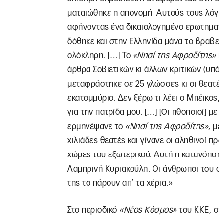
ματαιώθηκε η απονομή. Αυτούς τους λόγ
αφήνοντας ένα δικαιολογημένο ερωτηματ
δόθηκε και στην Ελληνίδα μάνα το βραβείο
ολόκληρη. […] Το
«Νησί της Αφροδίτης»
άρθρα Σοβιετικών κι άλλων κριτικών (υ
μεταφράστηκε σε 25 γλώσσες κι οι θεατ
εκατομμύριο. Δεν ξέρω τι λέει ο Μπέικο
για την πατρίδα μου. […] [Οι ηθοποιοί] 
ερμηνέψανε το
«Νησί της Αφροδίτης»
, 
χιλιάδες θεατές και γίνανε οι αληθινοί 
χώρες του εξωτερικού. Αυτή η κατανόηση
Λαμπρινή Κυριακούλη. Οι άνθρωποι του 
της το πάρουν απ’ τα χέρια.»
Στο περιοδικό
«Νέος Κόσμος»
του ΚΚΕ, στ