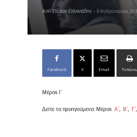
Από
Στέλιος Ελληνιάδης
-
8 Φεβρουαρίου, 20
Facebook
X
Email
Τυπών
Μέρος Ι΄
Δείτε τα προηγούμενα: Μέρος
Α΄
,
Β΄
,
Γ΄