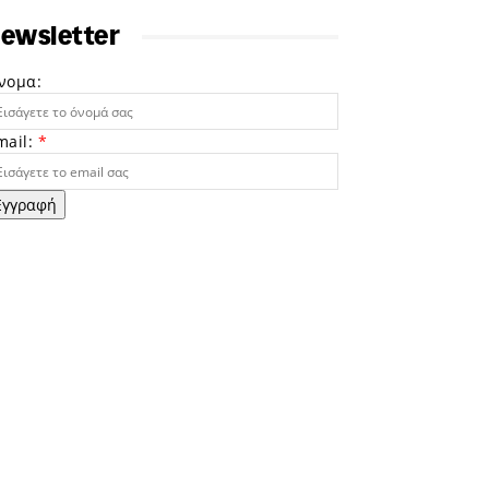
ewsletter
νομα:
mail:
*
Εγγραφή