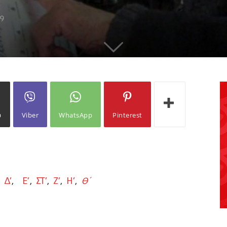
19
ω
Viber
WhatsApp
Pinterest
,
Δ’
,
Ε’
,
ΣΤ’
,
Ζ’
,
H’
,
Θ΄