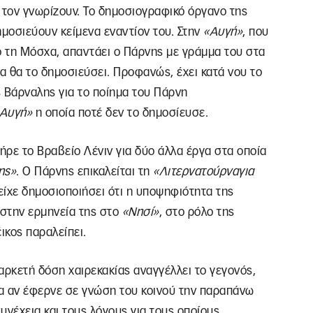
 τον γνωρίζουν. Το δημοσιογραφικό όργανο της
ημοσιεύουν κείμενα εναντίον του. Στην
«Αυγή»
, που
 τη Μόσχα, απαντάει ο Πάρνης με γράμμα του στα
 θα το δημοσιεύσει. Προφανώς, έχει κατά νου το
 Βάρναλης για το ποίημα του Πάρνη
Αυγή»
η οποία ποτέ δεν το δημοσίευσε.
ήρε το Βραβείο Λένιν για δύο άλλα έργα στα οποία
ης»
. Ο Πάρνης επικαλείται τη
«Λιτερνατούρναγια
 είχε δημοσιοποιήσει ότι η υποψηφιότητα της
 στην ερμηνεία της στο
«Νησί»
, στο ρόλο της
ικος παραλείπει.
αρκετή δόση χαιρεκακίας αναγγέλλει το γεγονός,
α αν έφερνε σε γνώση του κοινού την παραπάνω
νέχεια και τους λόγους για τους οποίους