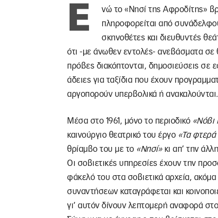
Ε
νώ το «Νησί της Αφροδίτης» βρ
πληροφορείται από συνάδελφους
σκηνοθέτες και διευθυντές θεά
ότι -με άνωθεν εντολές- ανεβάσματα σε
πρόβες διακόπτονται, δημοσιεύσεις σε ε
άδειες για ταξίδια που έχουν προγραμμα
αργοπορούν υπερβολικά ή ανακαλούνται
Μέσα στο 1961, μόνο το περιοδικό
«Νόβι 
καινούργιο θεατρικό του έργο
«Τα φτερά 
θρίαμβο του με το
«Νησί»
κι απ’ την άλλ
Οι σοβιετικές υπηρεσίες έχουν την προσ
φάκελό του στα σοβιετικά αρχεία, ακόμα 
συναντήσεων καταγράφεται και κοινοποιε
γι’ αυτόν δίνουν λεπτομερή αναφορά στου