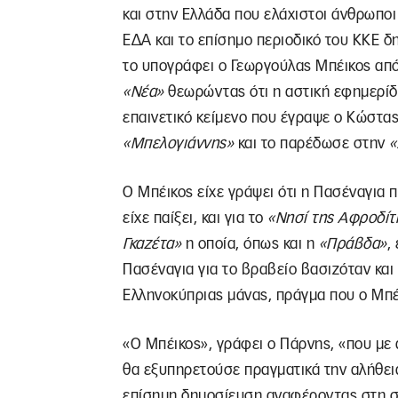
και στην Ελλάδα που ελάχιστοι άνθρωποι
ΕΔΑ και το επίσημο περιοδικό του ΚΚΕ δ
το υπογράφει ο Γεωργούλας Μπέικος από
«Νέα»
θεωρώντας ότι η αστική εφημερίδα
επαινετικό κείμενο που έγραψε ο Κώστας
«Μπελογιάννης»
και το παρέδωσε στην
«
Ο Μπέικος είχε γράψει ότι η Πασέναγια π
είχε παίξει, και για το
«Νησί της Αφροδίτ
Γκαζέτα»
η οποία, όπως και η
«Πράβδα»
,
Πασέναγια για το βραβείο βασιζόταν και
Ελληνοκύπριας μάνας, πράγμα που ο Μπέ
«Ο Μπέικος», γράφει ο Πάρνης, «που με 
θα εξυπηρετούσε πραγματικά την αλήθει
επίσημη δημοσίευση αναφέροντας στη συ