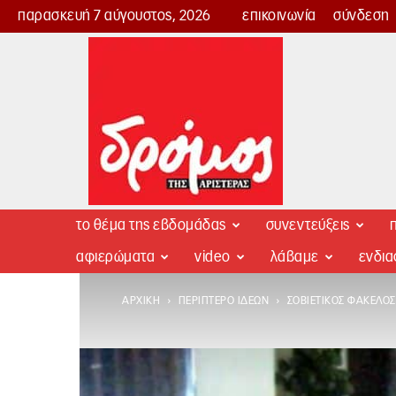
παρασκευή 7 αύγουστος, 2026
επικοινωνία
σύνδεση
Δρόμος
της
Αριστεράς
το θέμα της εβδομάδας
συνεντεύξεις
π
αφιερώματα
video
λάβαμε
ενδι
ΑΡΧΙΚΉ
ΠΕΡΊΠΤΕΡΟ ΙΔΕΏΝ
ΣΟΒΙΕΤΙΚΌΣ ΦΆΚΕΛΟΣ