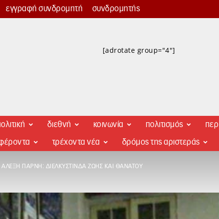
εγγραφή συνδρομητή
συνδρομητής
[adrotate group="4"]
ολιτική
διεθνή
κοινωνία
πολιτισμός
περ
αφέροντα
τρέχοντα νέα
δρόμος της αριστεράς
 ΑΛΈΞΗ ΠΆΡΝΗ: ΔΙΕΛΚΥΣΤΊΝΔΑ ΖΩΉΣ ΚΑΙ ΘΑΝΆΤΟΥ