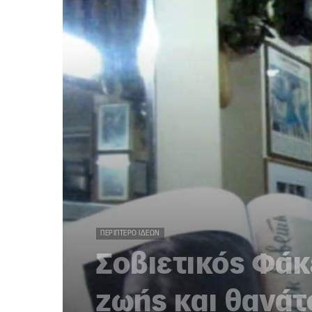
ΠΕΡΊΠΤΕΡΟ ΙΔΕΏΝ
Σοβιετικός Φάκ
ζωής και θανάτ