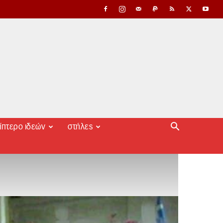
ίπτερο ιδεών
στήλες