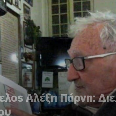
ελος Αλέξη Πάρνη: Δι
ου