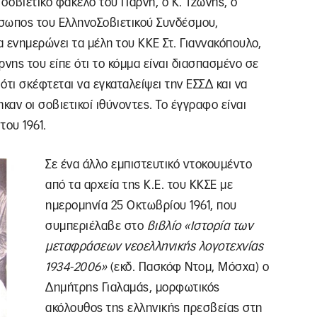
σοβιετικό φάκελο του Πάρνη, ο Κ. Τζώνης, ο
σωπος του ΕλληνοΣοβιετικού Συνδέσμου,
α ενημερώνει τα μέλη του ΚΚΕ Στ. Γιαννακόπουλο,
άρνης του είπε ότι το κόμμα είναι διασπασμένο σε
τι σκέφτεται να εγκαταλείψει την ΕΣΣΔ και να
αν οι σοβιετικοί ιθύνοντες. Το έγγραφο είναι
του 1961.
Σε ένα άλλο εμπιστευτικό ντοκουμέντο
από τα αρχεία της Κ.Ε. του ΚΚΣΕ με
ημερομηνία 25 Οκτωβρίου 1961, που
συμπεριέλαβε στο
βιβλίο «Ιστορία των
μεταφράσεων νεοελληνικής λογοτεχνίας
1934-2006»
(εκδ. Πασκόφ Ντομ, Μόσχα) ο
Δημήτρης Γιαλαμάς, μορφωτικός
ακόλουθος της ελληνικής πρεσβείας στη