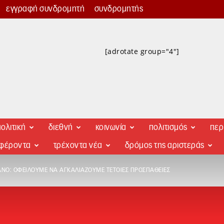
εγγραφή συνδρομητή
συνδρομητής
[adrotate group="4"]
ολιτική
διεθνή
κοινωνία
πολιτισμός
περ
αφέροντα
τρέχοντα νέα
δρόμος της αριστεράς
ΆΝΟ: ΟΦΕΊΛΟΥΜΕ ΝΑ ΑΓΚΑΛΙΆΖΟΥΜΕ ΤΈΤΟΙΕΣ ΠΡΟΣΠΆΘΕΙΕΣ