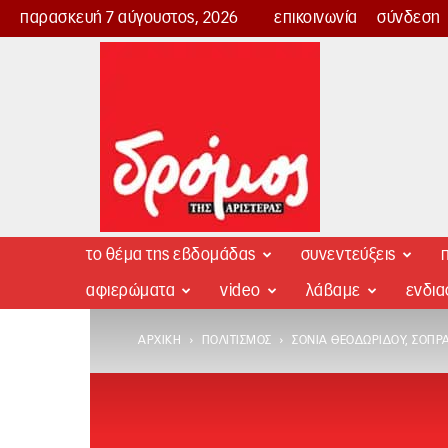
παρασκευή 7 αύγουστος, 2026
επικοινωνία
σύνδεση
Δρόμος
της
Αριστεράς
το θέμα της εβδομάδας
συνεντεύξεις
π
αφιερώματα
video
λάβαμε
ενδι
ΑΡΧΙΚΉ
ΠΟΛΙΤΙΣΜΌΣ
ΣΌΝΙΑ ΘΕΟΔΩΡΊΔΟΥ, ΣΟΠΡ