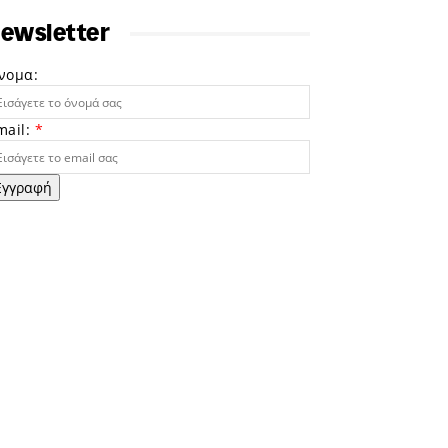
ewsletter
νομα:
mail:
*
Εγγραφή