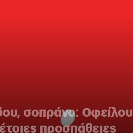
δου, σοπράνο: Οφείλου
έτοιες προσπάθειες