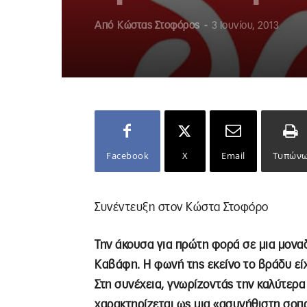
Από
Κώστας Στοφόρος
-
3 Ιουνίου, 2013
Facebook
X
Email
Τυπών
Συνέντευξη στον Κώστα Στοφόρο
Την άκουσα για πρώτη φορά σε μια μονα
Καβάφη. Η φωνή της εκείνο το βράδυ εί
Στη συνέχεια, γνωρίζοντάς την καλύτερα
χαρακτηρίζεται ως μια «ασυνήθιστη σοπρ