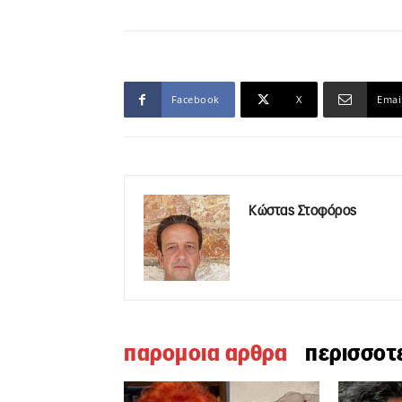
Facebook
X
Emai
Κώστας Στοφόρος
παρομοια αρθρα
περισσοτ