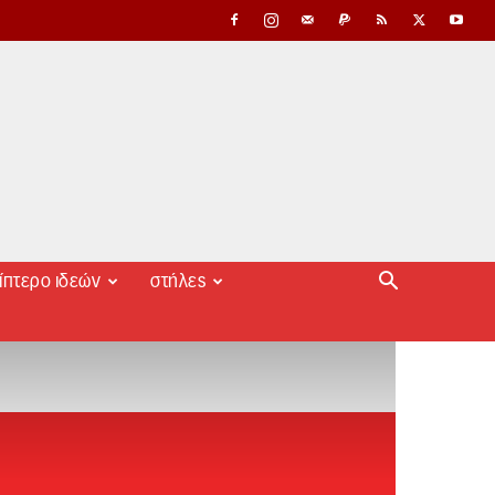
ίπτερο ιδεών
στήλες