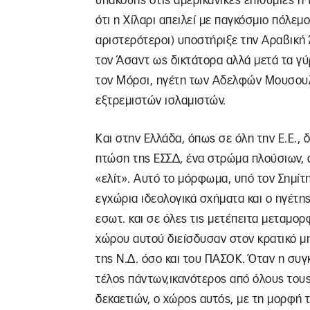
υπάκουης στις αμερικανικές επιθυμίες ή 
ότι η Χίλαρι απειλεί με παγκόσμιο πόλεμο
αριστερότεροι) υποστήριξε την Αραβική 
τον Άσαντ ως δικτάτορα αλλά μετά τα γύρ
τον Μόρσι, ηγέτη των Αδελφών Μουσουλ
εξτρεμιστών ισλαμιστών.
Και στην Ελλάδα, όπως σε όλη την Ε.Ε., 
πτώση της ΕΣΣΔ, ένα στρώμα πλούσιων, α
«ελίτ». Αυτό το μόρφωμα, υπό τον Σημίτ
εγχώρια ιδεολογικά σχήματα και ο ηγέτης
εσωτ. και σε όλες τις μετέπειτα μεταμορ
χώρου αυτού διείσδυσαν στον κρατικό μη
της Ν.Δ. όσο και του ΠΑΣΟΚ. Όταν η συγκ
τέλος πάντων,ικανότερος από όλους του
δεκαετιών, ο χώρος αυτός, με τη μορφή 