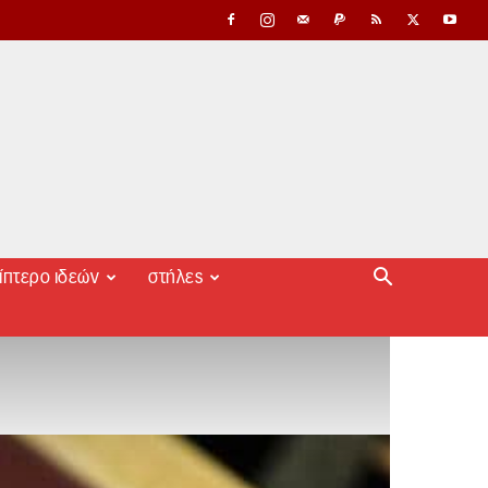
ίπτερο ιδεών
στήλες