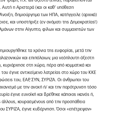
τον Τραμπ, π.χ. ως άξεστο (είναι), παραλείποντας
. Αυτή η Αριστερά (και οι καθ’ υπόθεση
Άνοιξη, δημιούργημα των ΗΠΑ, κατήγγειλε (αρχικά)
ισε, και υποστήριξε (εν ονόματι της Δημοκρατίας!)
μάνων στην Αίγυπτο, φίλων και συμμαχητών των
δημιουργήθηκε τα χρόνια της ευφορίας, μετά την
λαζονικών και επιπόλαιων, μια νεόπλουτη άξεστη
η, κυριάρχησε στη χώρα, πέρα από κομματικά και
 του έγινε αντικείμενο λατρείας στο χώρο του ΚΚΕ
φώσεις του, ΕΑΡ, ΣΥΝ, ΣΥΡΙΖΑ. Οι άνθρωποι του
χανισμό με την ανοχή ή/ και την παρότρυνση τόσο
υρία έγινε ευνοϊκή και βρέθηκε κάποιος ικανός ή,
ς άλλους, κουρασμένους από την προσπάθεια
του ΣΥΡΙΖΑ, έγινε κυβέρνηση. Όσοι «επέτρεψαν»