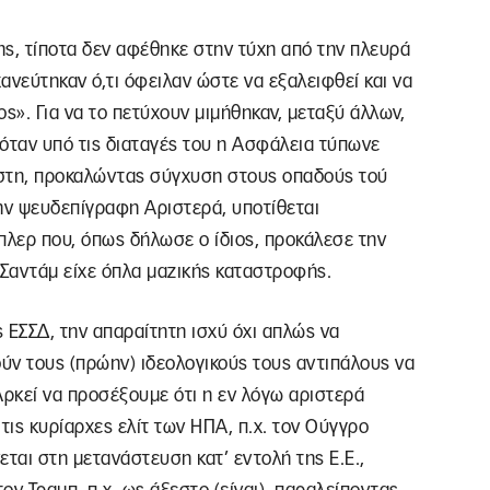
κης, τίποτα δεν αφέθηκε στην τύχη από την πλευρά
ανεύτηκαν ό,τι όφειλαν ώστε να εξαλειφθεί και να
ς». Για να το πετύχουν μιμήθηκαν, μεταξύ άλλων,
ταν υπό τις διαταγές του η Ασφάλεια τύπωνε
άστη, προκαλώντας σύγχυση στους οπαδούς τού
ν ψευδεπίγραφη Αριστερά, υποτίθεται
λερ που, όπως δήλωσε ο ίδιος, προκάλεσε την
 Σαντάμ είχε όπλα μαζικής καταστροφής.
 ΕΣΣΔ, την απαραίτητη ισχύ όχι απλώς να
ούν τους (πρώην) ιδεολογικούς τους αντιπάλους να
 Αρκεί να προσέξουμε ότι η εν λόγω αριστερά
τις κυρίαρχες ελίτ των ΗΠΑ, π.χ. τον Ούγγρο
αι στη μετανάστευση κατ’ εντολή της Ε.Ε.,