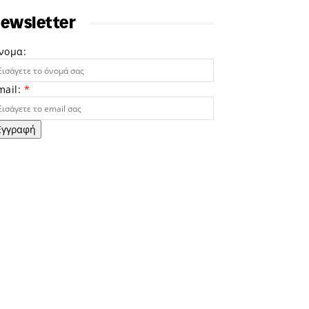
ewsletter
νομα:
mail:
*
Εγγραφή