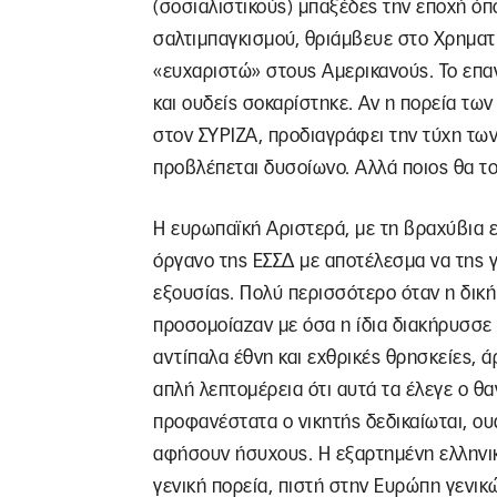
(σοσιαλιστικούς) μπαξέδες την εποχή όπ
σαλτιμπαγκισμού, θριάμβευε στο Χρηματισ
«ευχαριστώ» στους Αμερικανούς. Το επα
και ουδείς σοκαρίστηκε. Αν η πορεία 
στον ΣΥΡΙΖΑ, προδιαγράφει την τύχη των
προβλέπεται δυσοίωνο. Αλλά ποιος θα το
Η ευρωπαϊκή Αριστερά, με τη βραχύβια 
όργανο της ΕΣΣΔ με αποτέλεσμα να της 
εξουσίας. Πολύ περισσότερο όταν η δική
προσομοίαζαν με όσα η ίδια διακήρυσσε 
αντίπαλα έθνη και εχθρικές θρησκείες, ά
απλή λεπτομέρεια ότι αυτά τα έλεγε ο θ
προφανέστατα ο νικητής δεδικαίωται, ουα
αφήσουν ήσυχους. Η εξαρτημένη ελληνικ
γενική πορεία, πιστή στην Ευρώπη γενικ