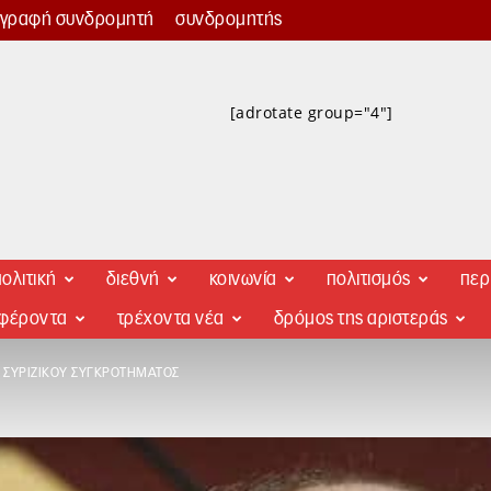
γγραφή συνδρομητή
συνδρομητής
[adrotate group="4"]
ολιτική
διεθνή
κοινωνία
πολιτισμός
περ
αφέροντα
τρέχοντα νέα
δρόμος της αριστεράς
 ΣΥΡΙΖΙΚΟΎ ΣΥΓΚΡΟΤΉΜΑΤΟΣ