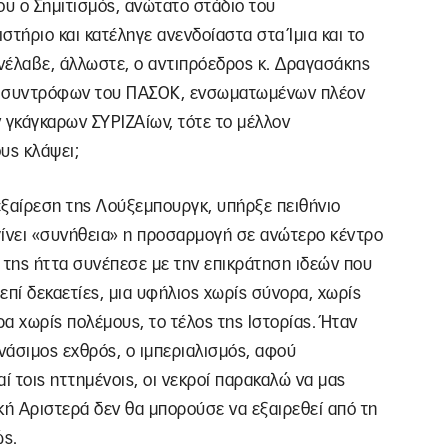
ου ο Σημιτισμός, ανώτατο στάδιο του
τήριο και κατέληγε ανενδοίαστα στα Ίμια και το
νέλαβε, άλλωστε, ο αντιπρόεδρος κ. Δραγασάκης
των συντρόφων του ΠΑΣΟΚ, ενσωματωμένων πλέον
 γκάγκαρων ΣΥΡΙΖΑίων, τότε το μέλλον
υς κλάψει;
εξαίρεση της Λούξεμπουργκ, υπήρξε πειθήνιο
γίνει «συνήθεια» η προσαρμογή σε ανώτερο κέντρο
 της ήττα συνέπεσε με την επικράτηση ιδεών που
επί δεκαετίες, μια υφήλιος χωρίς σύνορα, χωρίς
ρα χωρίς πολέμους, το τέλος της Ιστορίας. Ήταν
ανάσιμος εχθρός, ο ιμπεριαλισμός, αφού
ί τοις ηττημένοις, οι νεκροί παρακαλώ να μας
ή Αριστερά δεν θα μπορούσε να εξαιρεθεί από τη
ώς.