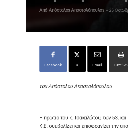
Από
Απόστολος Αποστολόπουλος
-
25 Οκτωβρ
Facebook
X
Email
Τυπών
του Απόστολου Αποστολόπουλου
Η πρωτιά του κ. Τσακαλώτου, των 53, και
Κ.Ε. συμβολίζει και επισφραγίζει την α