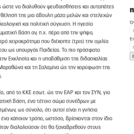
ός ώστε να διαλυθούν ψευδαισθήσεις και αυταπάτες
n
τη θέλησή της μια άβουλη μάζα μελών και στελεχών
Ό
εολογική και πολιτική σύγχυση. Η ηγεσία
μματική βάση αν, π.χ. πέρα από την ψήφο,
E
ερό χειροκρότημα που διέκοπτε (τρις) την ομιλία
 του ως υπουργός Παιδείας. Το πιο πρόσφατο
την Εκκλησία και η υποβάθμιση της διδασκαλίας
ν Μαραθώνα και τη Σαλαμίνα ώς την κορύφωση της
.
α, από το ΚΚΕ εσωτ. ώς την ΕΑΡ και τον ΣΥΝ, για
ματική βάση, ένα τέτοιο σώμα συνέδρων με
μένων, ως σύνολο, ότι αυτοί είναι η γνήσια
 ένα κάποιον τρόπο, ωστόσο, βρίσκονται στον ίδιο
ταν διαλαλούσαν ότι θα ξαναβρεθούν στους