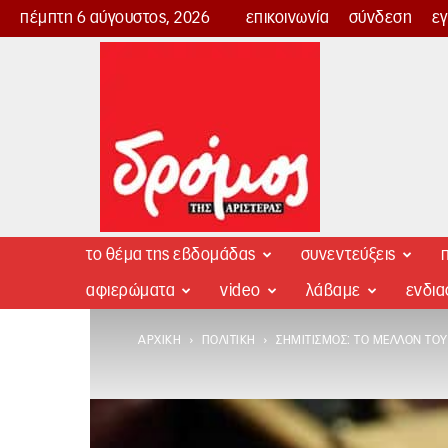
πέμπτη 6 αύγουστος, 2026
επικοινωνία
σύνδεση
ε
Δρόμος
της
Αριστεράς
το θέμα της εβδομάδας
συνεντεύξεις
π
αφιερώματα
video
λάβαμε
ενδι
ΑΡΧΙΚΉ
ΠΟΛΙΤΙΚΉ
ΣΗΜΙΤΙΣΜΌΣ: ΤΟ ΜΈΛΛΟΝ ΤΟΥ