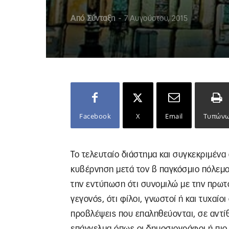
Από
Σύνταξη
-
7 Αυγούστου, 2015
Facebook
X
Email
Τυπών
Το τελευταίο διάστημα και συγκεκριμένα
κυβέρνηση μετά τον β παγκόσμιο πόλεμο
την εντύπωση ότι συνομιλώ με την πρωτο
γεγονός, ότι φίλοι, γνωστοί ή και τυχαίο
προβλέψεις που επαληθεύονται, σε αντίθ
επάγγελμα όπως οι δημοσιογράφοι ή πιο σ