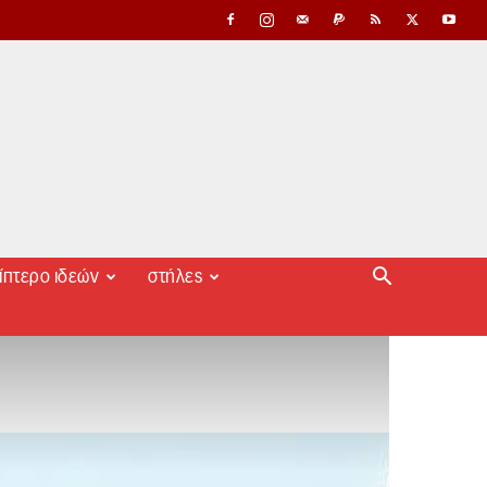
ίπτερο ιδεών
στήλες