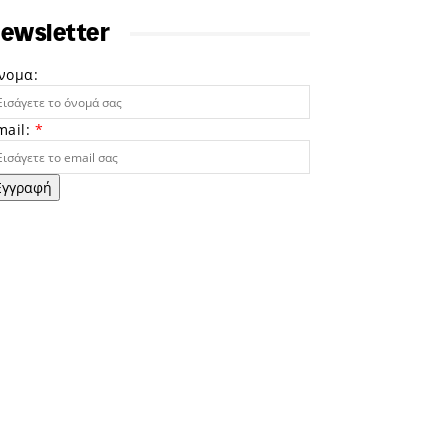
ewsletter
νομα:
mail:
*
Εγγραφή