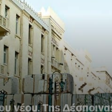
ου νέου. Της Δέσποιν