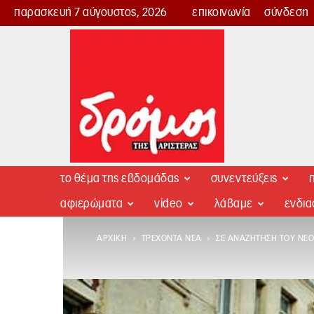
παρασκευή 7 αύγουστος, 2026
επικοινωνία
σύνδεση
Δρόμος
της
Αριστεράς
το θέμα της εβδομάδας
συνεντεύξεις
π
αφιερώματα
video
λάβαμε
ενδι
ΑΡΧΙΚΉ
ΤΡΈΧΟΝΤΑ ΝΈΑ
ΣΕ ΑΝΑΖΉΤΗΣΗ ΤΟΥ ΝΈΟ