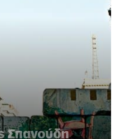
ας Σπανούδη