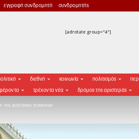
εγγραφή συνδρομητή
συνδρομητής
[adrotate group="4"]
ολιτική
διεθνή
κοινωνία
πολιτισμός
περ
αφέροντα
τρέχοντα νέα
δρόμος της αριστεράς
Υ. ΤΗΣ ΔΈΣΠΟΙΝΑΣ ΣΠΑΝΟΎΔΗ