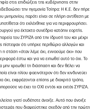
ηφία στις επιδιώξεις της κυβέρνησης στην
επιβεβαιώσει την ηγεμονία Τσίπρα: Η Κ.Ε. δεν πήρε
υ μνημονίου, παρότι είναι σε πλήρη αντίθεση με
υποτίθεται ότι εκλέχθηκε για να περιφρουρήσει.
υργού για έκτακτο συνέδριο κατόπιν εορτής.
πορεία του ΣΥΡΙΖΑ από την ίδρυσή του και μέχρι
ς πίστεψαν ότι υπήρχε περιθώριο αλλαγών και
η η στάση «όταν λέμε όχι, εννοούμε όχι» που
ριφορά έστω και για να ειπωθεί αυτό το όχι. Το
 μην χρεωθεί τη διάσπαση και δεν θέλει να
ία είναι ηλίου φαεινότερον ότι δεν κινδυνεύει
α όχι, εκφράζονται επίσης με διακριτό τρόπο,
ορούσε να έχει το ΟΧΙ εντός και εκτός ΣΥΡΙΖΑ.
λείσει γιατί ουδέποτε άνοιξε. Αυτό που άνοιξε
ριστεράς που διαψεύστηκε σχεδόν από την πρώτη