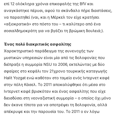
επί 12 ολόκληρα χρόνια επικεφαλής της BfV και
αναγκάστηκε πέρυσι, αφού το σκάνδαλο πήρε διαστάσεις,
να παραιτηθεί (ναι, και η Μέρκελ τον είχε κρατήσει
«αξιοκρατικά» στο πόστο του – τι καλύτερο από ένα
σοσιαλδημοκράτη για να βγάζει τη βρώμικη δουλειά;).
Ένας πολύ διακριτικός ασφαλίτης
Χαρακτηριστικό παράδειγμα της συνενοχής των
μυστικών υπηρεσιών είναι μία από τις δολοφονίες που
διέπραξε η συμμορία NSU το 2006, εκτελώντας με δύο
σφαίρες στο κεφάλι τον 21χρονο τουρκικής καταγωγής
Halit Yozgat ενώ καθόταν στο ταμείο ενός Ιντερνετ καφέ
στην πόλη Κάσελ. Το 2011 αποκαλύφθηκε ότι μέσα στο
Ιντερνετ καφέ βρισκόταν και ένας ασφαλίτης που είχε
διεισδύσει στη νεοναζιστική συμμορία – ο οποίος όχι μόνο
δεν έκανε τίποτα για να αποτρέψει τη δολοφονία, αλλά
απέκρυψε και την παρουσία του. Το 2011 ο εν λόγω