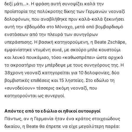
δεξί μάτι…». Η φράση αυτή συνοψίζει καλά την
προϊστορία της πολύκροτης δίκης των Γερμανών νεοναζί
δολοφόνων, που αναβλήθηκε πριν καλά-καλά ξεκινήσει
αυτή την εβδομάδα στο Μόναχο, μετά από βομβαρδισμό
ενστάσεων από την πλευρά των συνηγόρων
υπεράσπισης. Η βασική κατηγορούμενη, η Beate Zschäpe,
εμφανίστηκε ντυμένη σινιέ, με σκούρο μπλε κουστούμι
και λευκό πουκάμισο, τόσο «καθωσπρέπει» ώστε αρχικά
το ακροατήριο την μπέρδεψε με τους συνηγόρους της. Η
38χρονη νεοναζί κατηγορείται για 10 δολοφονίες, δύο
βομβιστικές επιθέσεις και 15 ληστείες. Στο εδώλιο τη
«συνοδεύουν» τέσσερις ακόμη νεοναζί, που
κατηγορούνται ως συνεργοί.
Απόντες από το εδώλιο οι ηθικοί αυτουργοί
Πάντως, αν η Γερμανία ήταν ένα κράτος στοιχειώδους
δικαίου, η Beate θα έπρεπε να είχε μεγαλύτερη παρέα: