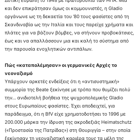
Δυτική Ευρώπη το 1948 με πρωτοβουλία των ΗΠΑ. Μια
και δεν επικράτησαν όμως οι κομμουνιστές, η Gladio
οργάνωνε ως τη δεκαετία του ’80 τους φασίστες από τη
Σκανδιναβία ως την Ιταλία και τους παρείχε χρήματα και
πλάτες για να βάζουν βόμβες, να στήνουν προβοκάτσιες,
έως και να απαλλάσσουν μια και καλή το σύστημα από
την παρουσία ενοχλητικών αντιπάλων.
Πώς «καταπολέμησαν» οι γερμανικές Αρχές το
νεοναζισμό
Υπάρχουν αρκετές ενδείξεις ότι η «αντισυστημική»
συμμορία της Beate ξεκίνησε με τρόπο που θυμίζει πολύ
την… ανιδιοτελή βοήθεια της ψυχροπολεμικής Gladio
στους Ευρωπαίους φασίστες. Έχει αποδειχτεί, για
παράδειγμα, ότι η BfV είχε χρηματοδοτήσει το 1996 με
200.000 μάρκα την ίδρυση της ακροδεξιάς Heimatschutz
(«Προστασία της Πατρίδας») στη Θουριγγία – στην οποία
ξεκίνησαν τη νεοναζιστική καριέρα τους τα μέλη της