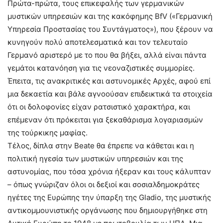
Πρώτα-πρώτα, τους επικεφαλής των γερμανικών
μυστικών υπηρεσιών και της κακόφημης BfV («Γερμανική
Υπηρεσία Προστασίας του Συντάγματος»), που ξέρουν να
κυνηγούν πολύ αποτελεσματικά και τον τελευταίο
Γερμανό αριστερό με το που θα βήξει, αλλά είναι πάντα
γεμάτοι κατανόηση για τις νεοναζιστικές συμμορίες.
Έπειτα, τις ανακριτικές και αστυνομικές Αρχές, αφού επί
μια δεκαετία και βάλε αγνοούσαν επιδεικτικά τα στοιχεία
ότι οι δολοφονίες είχαν ρατσιστικό χαρακτήρα, και
επέμεναν ότι πρόκειται για ξεκαθάρισμα λογαριασμών
της τούρκικης μαφίας.
Τέλος, δίπλα στην Beate θα έπρεπε να κάθεται και η
πολιτική ηγεσία των μυστικών υπηρεσιών και της
αστυνομίας, που τόσα χρόνια ήξεραν και τους κάλυπταν
– όπως γνώριζαν όλοι οι δεξιοί και σοσιαλδημοκράτες
ηγέτες της Ευρώπης την ύπαρξη της Gladio, της μυστικής
αντικομμουνιστικής οργάνωσης που δημιουργήθηκε στη