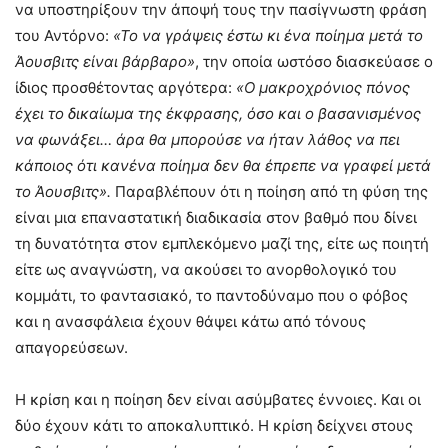
να υποστηρίξουν την άποψή τους την πασίγνωστη φράση
του Αντόρνο:
«Το να γράψεις έστω κι ένα ποίημα μετά το
Άουσβιτς είναι βάρβαρο»
, την οποία ωστόσο διασκεύασε ο
ίδιος προσθέτοντας αργότερα:
«Ο μακροχρόνιος πόνος
έχει το δικαίωμα της έκφρασης, όσο και ο βασανισμένος
να φωνάξει… άρα θα μπορούσε να ήταν λάθος να πει
κάποιος ότι κανένα ποίημα δεν θα έπρεπε να γραφεί μετά
το Άουσβιτς».
Παραβλέπουν ότι η ποίηση από τη φύση της
είναι μια επαναστατική διαδικασία στον βαθμό που δίνει
τη δυνατότητα στον εμπλεκόμενο μαζί της, είτε ως ποιητή
είτε ως αναγνώστη, να ακούσει το ανορθολογικό του
κομμάτι, το φαντασιακό, το παντοδύναμο που ο φόβος
και η ανασφάλεια έχουν θάψει κάτω από τόνους
απαγορεύσεων.
Η κρίση και η ποίηση δεν είναι ασύμβατες έννοιες. Και οι
δύο έχουν κάτι το αποκαλυπτικό. Η κρίση δείχνει στους